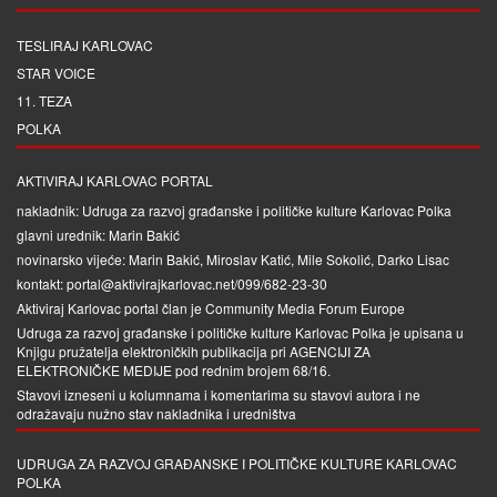
TESLIRAJ KARLOVAC
STAR VOICE
11. TEZA
POLKA
AKTIVIRAJ KARLOVAC PORTAL
nakladnik: Udruga za razvoj građanske i političke kulture Karlovac Polka
glavni urednik: Marin Bakić
novinarsko vijeće: Marin Bakić, Miroslav Katić, Mile Sokolić, Darko Lisac
kontakt: portal@aktivirajkarlovac.net/099/682-23-30
Aktiviraj Karlovac portal član je
Community Media Forum Europe
Udruga za razvoj građanske i političke kulture Karlovac Polka je upisana u
Knjigu pružatelja elektroničkih publikacija pri
AGENCIJI ZA
ELEKTRONIČKE MEDIJE
pod rednim brojem 68/16.
Stavovi izneseni u kolumnama i komentarima su stavovi autora i ne
odražavaju nužno stav nakladnika i uredništva
UDRUGA ZA RAZVOJ GRAĐANSKE I POLITIČKE KULTURE KARLOVAC
POLKA