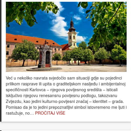
Već u nekoliko navrata svjedočio sam situaciji gdje su pojedinci
prilikom rasprave ili upita o graditeljskom nasljeđu i ambijentalnoj
specifičnosti Karlovca – njegova povijesnog središta – isticali
isključivo njegovu renesansnu povijesnu podlogu, takozvanu
Zvijezdu, kao jedini kulturno-povijesni značaj – identitet – grada.
Pomisao da je to jedini prepoznatljivi simbol istovremeno me ljuti i
rastužuje, no…
PROČITAJ VIŠE