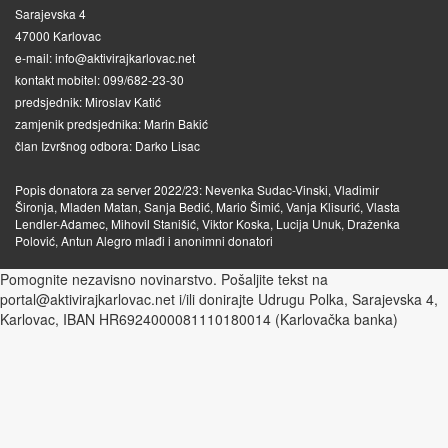
Sarajevska 4
47000 Karlovac
e-mail: info@aktivirajkarlovac.net
kontakt mobitel: 099/682-23-30
predsjednik: Miroslav Katić
zamjenik predsjednika: Marin Bakić
član Izvršnog odbora: Darko Lisac
Popis donatora za server 2022/23: Nevenka Sudac-Vinski, Vladimir
Šironja, Mladen Matan, Sanja Bedić, Mario Šimić, Vanja Klisurić, Vlasta
Lendler-Adamec, Mihovil Stanišić, Viktor Koska, Lucija Unuk, Draženka
Polović, Antun Alegro mlađi i anonimni donatori
Pomognite nezavisno novinarstvo. Pošaljite tekst na
portal@aktivirajkarlovac.net i/ili donirajte Udrugu Polka, Sarajevska 4,
Karlovac, IBAN HR6924000081110180014 (Karlovačka banka)