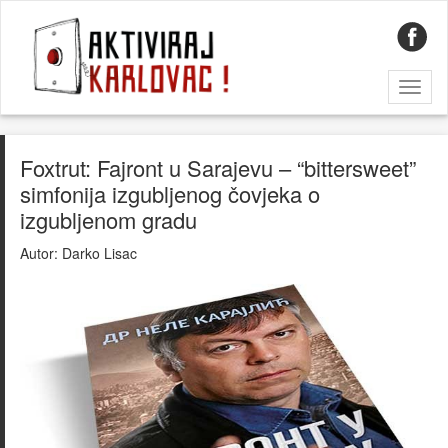
Toggl
naviga
Foxtrut: Fajront u Sarajevu – “bittersweet”
simfonija izgubljenog čovjeka o
izgubljenom gradu
Autor:
Darko Lisac