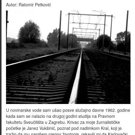
Autor:
Ratomir Petković
U novinarske vode sam ušao posve slučajno davne 1962. godine
kada sam se nalazio na drugoj godini studija na Pravnom
fakultetu Sveučilišta u Zagrebu. Krivac za moje žurnalističke
početke je Janez Vukšinić, poznat pod nadimkom Kral, koji je
tražio da mu napišem njegov životopis, rekavši mi da Karlovački