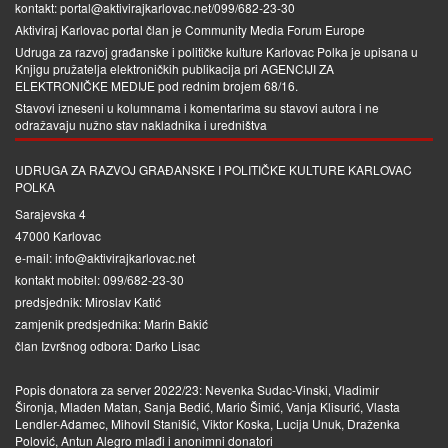
kontakt: portal@aktivirajkarlovac.net/099/682-23-30
Aktiviraj Karlovac portal član je
Community Media Forum Europe
Udruga za razvoj građanske i političke kulture Karlovac Polka je upisana u
Knjigu pružatelja elektroničkih publikacija pri
AGENCIJI ZA
ELEKTRONIČKE MEDIJE
pod rednim brojem 68/16.
Stavovi izneseni u kolumnama i komentarima su stavovi autora i ne
odražavaju nužno stav nakladnika i uredništva
UDRUGA ZA RAZVOJ GRAĐANSKE I POLITIČKE KULTURE KARLOVAC
POLKA
Sarajevska 4
47000 Karlovac
e-mail: info@aktivirajkarlovac.net
kontakt mobitel: 099/682-23-30
predsjednik: Miroslav Katić
zamjenik predsjednika: Marin Bakić
član Izvršnog odbora: Darko Lisac
Popis donatora za server 2022/23: Nevenka Sudac-Vinski, Vladimir
Šironja, Mladen Matan, Sanja Bedić, Mario Šimić, Vanja Klisurić, Vlasta
Lendler-Adamec, Mihovil Stanišić, Viktor Koska, Lucija Unuk, Draženka
Polović, Antun Alegro mlađi i anonimni donatori