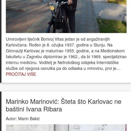
Umirovljeni liječnik Borivoj Vitas jedan je od angažiranijih
Karlovčana. Rođen je 8. ožujka 1937. godine u Slunju. Na
Gimnaziji Karlovac je maturirao 1955. godine, a na Medicinskom
fakultetu u Zagrebu diplomirao je 1962., da bi 1969. specijalizirao
internu medicinu. Voditelj je Nefrološkog odsjeka Internističke
službe od njegova osnutka pa do odlaska u mirovinu, prvi je…
PROČITAJ VIŠE
Marinko Marinović: Šteta što Karlovac ne
baštini Ivana Ribara
Autor:
Marin Bakić