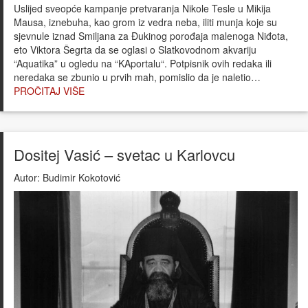
Uslijed sveopće kampanje pretvaranja Nikole Tesle u Mikija
Mausa, iznebuha, kao grom iz vedra neba, iliti munja koje su
sjevnule iznad Smiljana za Đukinog porođaja malenoga Niđota,
eto Viktora Šegrta da se oglasi o Slatkovodnom akvariju
“Aquatika” u ogledu na “KAportalu“. Potpisnik ovih redaka ili
neredaka se zbunio u prvih mah, pomislio da je naletio…
PROČITAJ VIŠE
Dositej Vasić – svetac u Karlovcu
Autor:
Budimir Kokotović