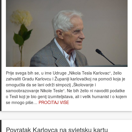
Prije svega bih se, u ime Udruge „Nikola Tesla Karlovac“, želio
zahvaliti Gradu Karlovcu i Županiji karlovačkoj na pomoći koja je
omogućila da se lani održi simpozij „Školovanje i
samoobrazovanje Nikole Tesle“. Ne bih želio ni navoditi podatke
o Tesli koji je bio genij izumiteljstava, ali i velik humanist i o kojem
se mnogo piše…
PROČITAJ VIŠE
Povratak Karlovca na svjetsku kartu