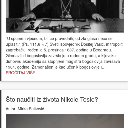
“U spomen vječnom, bit će pravednih, od zla glasa neće se
uplašiti.” (Ps, 111,6 и 7) Sveti ispovjednik Dositej Vasić, mitropolit
zagrebački, rođen je 5. prosinca 1887. godine u Beogradu.
Gimnaziju i bogosloviju završio je u rodnom gradu, a kijevsku
duhovnu akademiju sa stupnjem magistra bogoslovlja završava
1904. godine. Zamonašen je kao učenik bogoslovije i…
PROČITAJ VIŠE
Što naučiti iz života Nikole Tesle?
Autor:
Mirko Butković