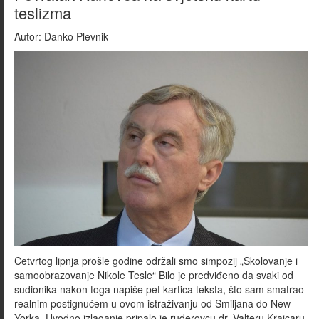
teslizma
Autor:
Danko Plevnik
Četvrtog lipnja prošle godine održali smo simpozij „Školovanje i
samoobrazovanje Nikole Tesle“ Bilo je predviđeno da svaki od
sudionika nakon toga napiše pet kartica teksta, što sam smatrao
realnim postignućem u ovom istraživanju od Smiljana do New
Yorka. Uvodno izlaganje pripalo je ruđerovcu dr. Valteru Krajcaru