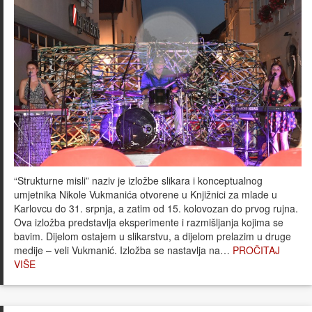
“Strukturne misli” naziv je izložbe slikara i konceptualnog
umjetnika Nikole Vukmanića otvorene u Knjižnici za mlade u
Karlovcu do 31. srpnja, a zatim od 15. kolovozan do prvog rujna.
Ova izložba predstavlja eksperimente i razmišljanja kojima se
bavim. Dijelom ostajem u slikarstvu, a dijelom prelazim u druge
medije – veli Vukmanić. Izložba se nastavlja na…
PROČITAJ
VIŠE