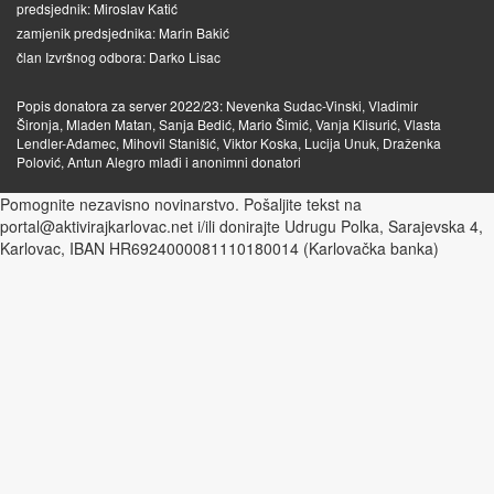
predsjednik: Miroslav Katić
zamjenik predsjednika: Marin Bakić
član Izvršnog odbora: Darko Lisac
Popis donatora za server 2022/23: Nevenka Sudac-Vinski, Vladimir
Šironja, Mladen Matan, Sanja Bedić, Mario Šimić, Vanja Klisurić, Vlasta
Lendler-Adamec, Mihovil Stanišić, Viktor Koska, Lucija Unuk, Draženka
Polović, Antun Alegro mlađi i anonimni donatori
Pomognite nezavisno novinarstvo. Pošaljite tekst na
portal@aktivirajkarlovac.net i/ili donirajte Udrugu Polka, Sarajevska 4,
Karlovac, IBAN HR6924000081110180014 (Karlovačka banka)