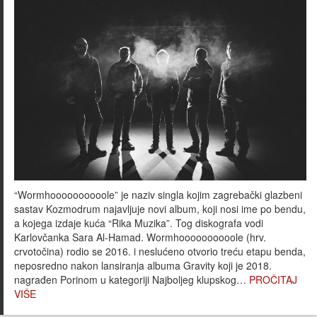
“Wormhoooooooooole” je naziv singla kojim zagrebački glazbeni
sastav Kozmodrum najavljuje novi album, koji nosi ime po bendu,
a kojega izdaje kuća “Rika Muzika”. Tog diskografa vodi
Karlovčanka Sara Al-Hamad. Wormhoooooooooole (hrv.
crvotočina) rodio se 2016. i neslućeno otvorio treću etapu benda,
neposredno nakon lansiranja albuma Gravity koji je 2018.
nagrađen Porinom u kategoriji Najboljeg klupskog…
PROČITAJ
VIŠE