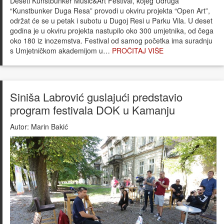
Deseti Kunstbunker Music&Art Festival, kojeg Udruga
“Kunstbunker Duga Resa” provodi u okviru projekta “Open Art”,
održat će se u petak i subotu u Dugoj Resi u Parku Vila. U deset
godina je u okviru projekta nastupilo oko 300 umjetnika, od čega
oko 180 iz inozemstva. Festival od samog početka ima suradnju
s Umjetničkom akademijom u…
PROČITAJ VIŠE
Siniša Labrović guslajući predstavio
program festivala DOK u Kamanju
Autor:
Marin Bakić