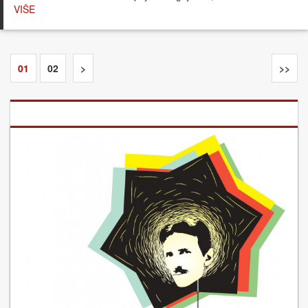
VIŠE
01
02
>
>>