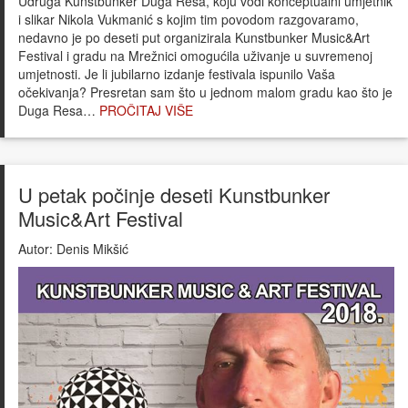
Udruga Kunstbunker Duga Resa, koju vodi konceptualni umjetnik
i slikar Nikola Vukmanić s kojim tim povodom razgovaramo,
nedavno je po deseti put organizirala Kunstbunker Music&Art
Festival i gradu na Mrežnici omogućila uživanje u suvremenoj
umjetnosti. Je li jubilarno izdanje festivala ispunilo Vaša
očekivanja? Presretan sam što u jednom malom gradu kao što je
Duga Resa…
PROČITAJ VIŠE
U petak počinje deseti Kunstbunker
Music&Art Festival
Autor:
Denis Mikšić