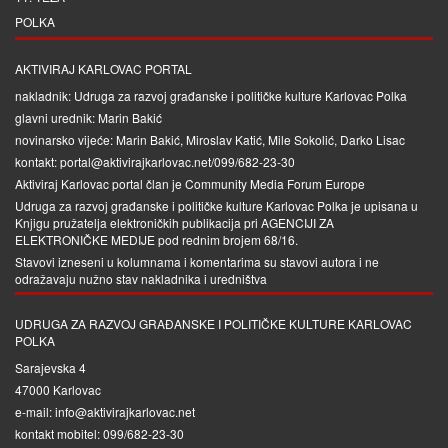
POLKA
AKTIVIRAJ KARLOVAC PORTAL
nakladnik: Udruga za razvoj građanske i političke kulture Karlovac Polka
glavni urednik: Marin Bakić
novinarsko vijeće: Marin Bakić, Miroslav Katić, Mile Sokolić, Darko Lisac
kontakt: portal@aktivirajkarlovac.net/099/682-23-30
Aktiviraj Karlovac portal član je
Community Media Forum Europe
Udruga za razvoj građanske i političke kulture Karlovac Polka je upisana u
Knjigu pružatelja elektroničkih publikacija pri
AGENCIJI ZA
ELEKTRONIČKE MEDIJE
pod rednim brojem 68/16.
Stavovi izneseni u kolumnama i komentarima su stavovi autora i ne
odražavaju nužno stav nakladnika i uredništva
UDRUGA ZA RAZVOJ GRAĐANSKE I POLITIČKE KULTURE KARLOVAC
POLKA
Sarajevska 4
47000 Karlovac
e-mail: info@aktivirajkarlovac.net
kontakt mobitel: 099/682-23-30