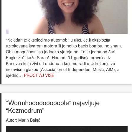
“Nekidan je eksplodirao automobil u ulici. Je li eksplozija
uzrokovana kvarom motora ili je netko bacio bombu, ne znam.
Obje mogućnosti su jednako vjerojatne. To je jedna od čari
Engleske”, kaže Sara Al-Hamad, 31-godišnja pravnica iz
Karlovca koja živi u Londonu u kojemu radi u Udruženju za
nezavisnu glazbu (Association of Independent Music, AIM), a
ujedno…
PROČITAJ VIŠE
“Wormhoooooooooole” najavljuje
“Kozmodrum”
Autor:
Marin Bakić