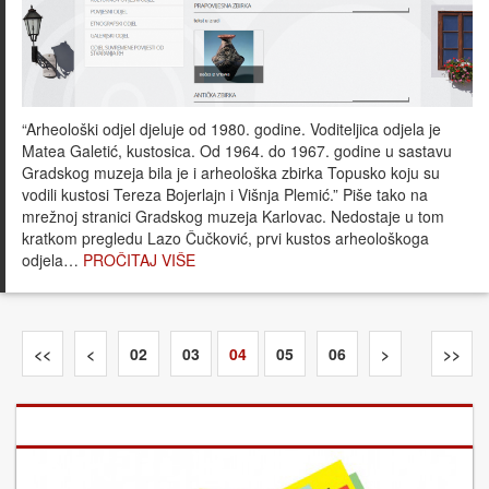
“Arheološki odjel djeluje od 1980. godine. Voditeljica odjela je
Matea Galetić, kustosica. Od 1964. do 1967. godine u sastavu
Gradskog muzeja bila je i arheološka zbirka Topusko koju su
vodili kustosi Tereza Bojerlajn i Višnja Plemić.” Piše tako na
mrežnoj stranici Gradskog muzeja Karlovac. Nedostaje u tom
kratkom pregledu Lazo Čučković, prvi kustos arheološkoga
odjela…
PROČITAJ VIŠE
<<
<
02
03
04
05
06
>
>>