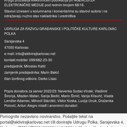
ELEKTRONIČKE MEDIJE
pod rednim brojem 68/16.
Stavovi izneseni u kolumnama i komentarima su stavovi autora i ne
odražavaju nužno stav nakladnika i uredništva
UDRUGA ZA RAZVOJ GRAĐANSKE I POLITIČKE KULTURE KARLOVAC
POLKA
Sarajevska 4
47000 Karlovac
e-mail: info@aktivirajkarlovac.net
kontakt mobitel: 099/682-23-30
predsjednik: Miroslav Katić
zamjenik predsjednika: Marin Bakić
član Izvršnog odbora: Darko Lisac
Popis donatora za server 2022/23: Nevenka Sudac-Vinski, Vladimir
Šironja, Mladen Matan, Sanja Bedić, Mario Šimić, Vanja Klisurić, Vlasta
Lendler-Adamec, Mihovil Stanišić, Viktor Koska, Lucija Unuk, Draženka
Polović, Antun Alegro mlađi i anonimni donatori
Pomognite nezavisno novinarstvo. Pošaljite tekst na
portal@aktivirajkarlovac.net i/ili donirajte Udrugu Polka, Sarajevska 4,