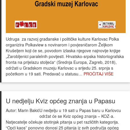
Udruga za razvoj građanske i političke kulture Karlovac Polka
organizira Polkaview s novinarom i povjesničarom Željkom
Krušeljem koji će se, povodom izlaska njegove najnovije knjige
„Zarobljenici paralelnih povijesti. Hrvatsko-srpska historiografska
fronta na prijelazu stoljeća“ (Srednja Europa, Zagreb, 2018),
održati u Gradskom muzeju Karlovac u srijedu 25. srpnja s
početkom u 19 sati. Predavač u statusu…
PROČITAJ VIŠE
U nedjelju Kviz općeg znanja u Papasu
Autor:
Marin Bakić
U nedjelju u 19 sati u Papas baru u Karlovcu
održat će se Kviz općeg znanja – KOZ-a.
Natjecatelje očekuje stotinjak pitanja u pet različitih kategorija.
“Opći kaos” ponovno donosi 25 pitanja iz svih područja općeg