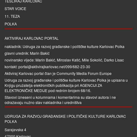
TESLIRAJ KARLOVAC
STAR VOICE
11. TEZA
POLKA
AKTIVIRAJ KARLOVAC PORTAL
nakladnik: Udruga za razvoj građanske i političke kulture Karlovac Polka
glavni urednik: Marin Bakić
novinarsko vijeće: Marin Bakić, Miroslav Katić, Mile Sokolić, Darko Lisac
kontakt: portal@aktivirajkarlovac.net/099/682-23-30
Aktiviraj Karlovac portal član je
Community Media Forum Europe
Udruga za razvoj građanske i političke kulture Karlovac Polka je upisana u
Knjigu pružatelja elektroničkih publikacija pri
AGENCIJI ZA
ELEKTRONIČKE MEDIJE
pod rednim brojem 68/16.
Stavovi izneseni u kolumnama i komentarima su stavovi autora i ne
odražavaju nužno stav nakladnika i uredništva
UDRUGA ZA RAZVOJ GRAĐANSKE I POLITIČKE KULTURE KARLOVAC
POLKA
Sarajevska 4
47000 Karlovac