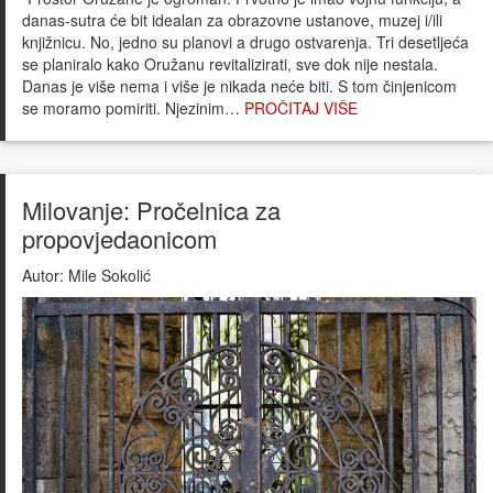
danas-sutra će bit idealan za obrazovne ustanove, muzej i/ili
knjižnicu. No, jedno su planovi a drugo ostvarenja. Tri desetljeća
se planiralo kako Oružanu revitalizirati, sve dok nije nestala.
Danas je više nema i više je nikada neće biti. S tom činjenicom
se moramo pomiriti. Njezinim…
PROČITAJ VIŠE
Milovanje: Pročelnica za
propovjedaonicom
Autor:
Mile Sokolić