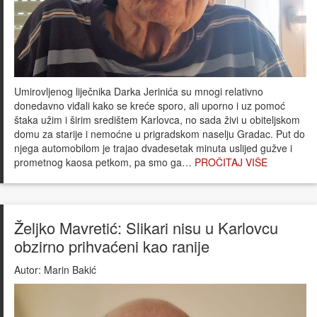
Umirovljenog liječnika Darka Jerinića su mnogi relativno
donedavno viđali kako se kreće sporo, ali uporno i uz pomoć
štaka užim i širim središtem Karlovca, no sada živi u obiteljskom
domu za starije i nemoćne u prigradskom naselju Gradac. Put do
njega automobilom je trajao dvadesetak minuta uslijed gužve i
prometnog kaosa petkom, pa smo ga…
PROČITAJ VIŠE
Željko Mavretić: Slikari nisu u Karlovcu
obzirno prihvaćeni kao ranije
Autor:
Marin Bakić