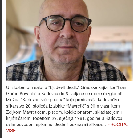
U Izložbenom salonu “Ljudevit Šestić” Gradske knjižnice “Ivan
Goran Kovačić” u Karlovcu do 6. veljače se može razgledati
izložba “Karlovac kojeg nema” koja predstavlja karlovačko
slikarstvo 20. stoljeća iz zbirke “Mavretić” s čijim vlasnikom
Željkom Mavretićem, piscem, kolekcionarom, skladateljem i
knjižničarom, rođenom 29. siječnja 1961. godine u Karlovcu,
ovim povodom spikamo. Jeste li poznavali slikara…
PROČITAJ
VIŠE