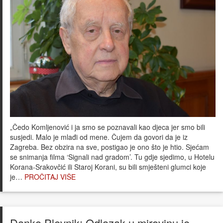
„Čedo Komljenović i ja smo se poznavali kao djeca jer smo bili
susjedi. Malo je mlađi od mene. Čujem da govori da je iz
Zagreba. Bez obzira na sve, postigao je ono što je htio. Sjećam
se snimanja filma ‘Signali nad gradom’. Tu gdje sjedimo, u Hotelu
Korana-Srakovčić ili Staroj Korani, su bili smješteni glumci koje
je…
PROČITAJ VIŠE
Danko Plevnik: Odlazak u mirovinu je