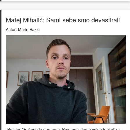
Matej Mihalić: Sami sebe smo devastirali
Autor:
Marin Bakić
“Prostor Oružane je ogroman. Prvotno je imao vojnu funkciju, a