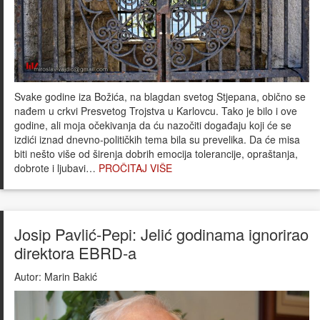
Svake godine iza Božića, na blagdan svetog Stjepana, obično se
nađem u crkvi Presvetog Trojstva u Karlovcu. Tako je bilo i ove
godine, ali moja očekivanja da ću nazočiti događaju koji će se
izdići iznad dnevno-političkih tema bila su prevelika. Da će misa
biti nešto više od širenja dobrih emocija tolerancije, opraštanja,
dobrote i ljubavi…
PROČITAJ VIŠE
Josip Pavlić-Pepi: Jelić godinama ignorirao
direktora EBRD-a
Autor:
Marin Bakić