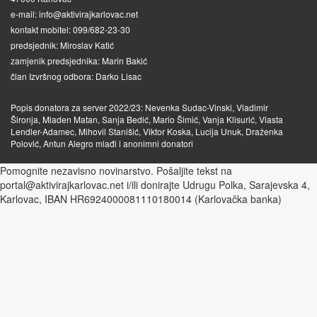
e-mail: info@aktivirajkarlovac.net
kontakt mobitel: 099/682-23-30
predsjednik: Miroslav Katić
zamjenik predsjednika: Marin Bakić
član Izvršnog odbora: Darko Lisac
Popis donatora za server 2022/23: Nevenka Sudac-Vinski, Vladimir
Šironja, Mladen Matan, Sanja Bedić, Mario Šimić, Vanja Klisurić, Vlasta
Lendler-Adamec, Mihovil Stanišić, Viktor Koska, Lucija Unuk, Draženka
Polović, Antun Alegro mlađi i anonimni donatori
Pomognite nezavisno novinarstvo. Pošaljite tekst na
portal@aktivirajkarlovac.net i/ili donirajte Udrugu Polka, Sarajevska 4,
Karlovac, IBAN HR6924000081110180014 (Karlovačka banka)