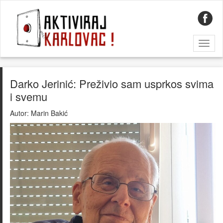
Toggl
naviga
Darko Jerinić: Preživio sam usprkos svima
i svemu
Autor:
Marin Bakić