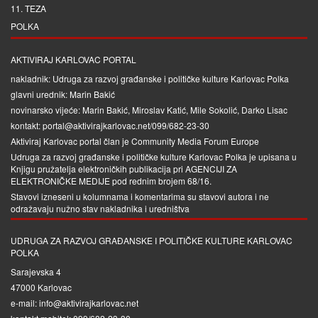
11. TEZA
POLKA
AKTIVIRAJ KARLOVAC PORTAL
nakladnik: Udruga za razvoj građanske i političke kulture Karlovac Polka
glavni urednik: Marin Bakić
novinarsko vijeće: Marin Bakić, Miroslav Katić, Mile Sokolić, Darko Lisac
kontakt: portal@aktivirajkarlovac.net/099/682-23-30
Aktiviraj Karlovac portal član je
Community Media Forum Europe
Udruga za razvoj građanske i političke kulture Karlovac Polka je upisana u
Knjigu pružatelja elektroničkih publikacija pri
AGENCIJI ZA
ELEKTRONIČKE MEDIJE
pod rednim brojem 68/16.
Stavovi izneseni u kolumnama i komentarima su stavovi autora i ne
odražavaju nužno stav nakladnika i uredništva
UDRUGA ZA RAZVOJ GRAĐANSKE I POLITIČKE KULTURE KARLOVAC
POLKA
Sarajevska 4
47000 Karlovac
e-mail: info@aktivirajkarlovac.net