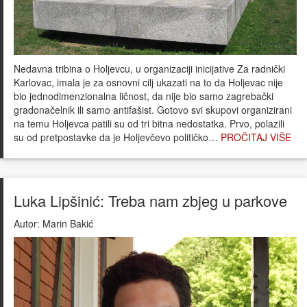
Nedavna tribina o Holjevcu, u organizaciji inicijative Za radnički
Karlovac, imala je za osnovni cilj ukazati na to da Holjevac nije
bio jednodimenzionalna ličnost, da nije bio samo zagrebački
gradonačelnik ili samo antifašist. Gotovo svi skupovi organizirani
na temu Holjevca patili su od tri bitna nedostatka. Prvo, polazili
su od pretpostavke da je Holjevčevo političko…
PROČITAJ VIŠE
Luka Lipšinić: Treba nam zbjeg u parkove
Autor:
Marin Bakić