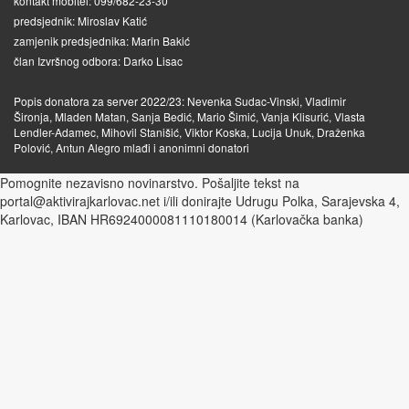
kontakt mobitel: 099/682-23-30
predsjednik: Miroslav Katić
zamjenik predsjednika: Marin Bakić
član Izvršnog odbora: Darko Lisac
Popis donatora za server 2022/23: Nevenka Sudac-Vinski, Vladimir
Šironja, Mladen Matan, Sanja Bedić, Mario Šimić, Vanja Klisurić, Vlasta
Lendler-Adamec, Mihovil Stanišić, Viktor Koska, Lucija Unuk, Draženka
Polović, Antun Alegro mlađi i anonimni donatori
Pomognite nezavisno novinarstvo. Pošaljite tekst na
portal@aktivirajkarlovac.net i/ili donirajte Udrugu Polka, Sarajevska 4,
Karlovac, IBAN HR6924000081110180014 (Karlovačka banka)