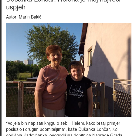
uspjeh
Autor:
Marin Bakić
“Voljela bih napisati knjigu o sebi i Heleni, kako bi taj primjer
poslužio i drugim udomiteljima”, kaže Dušanka Lončar, 72-
godišnja Karlovčanka, ovogodišnja dobitnica Nagrade Grada