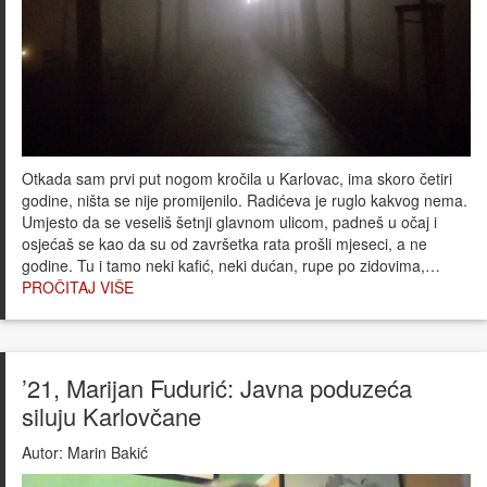
Otkada sam prvi put nogom kročila u Karlovac, ima skoro četiri
godine, ništa se nije promijenilo. Radićeva je ruglo kakvog nema.
Umjesto da se veseliš šetnji glavnom ulicom, padneš u očaj i
osjećaš se kao da su od završetka rata prošli mjeseci, a ne
godine. Tu i tamo neki kafić, neki dućan, rupe po zidovima,…
PROČITAJ VIŠE
’21, Marijan Fudurić: Javna poduzeća
siluju Karlovčane
Autor:
Marin Bakić