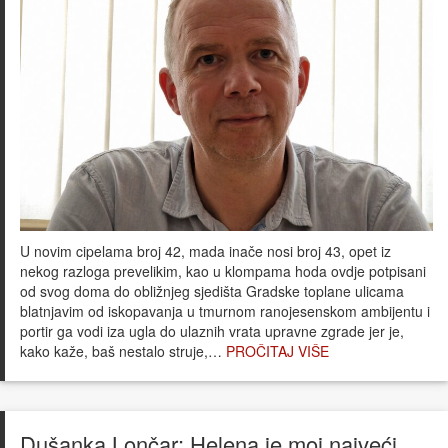
U novim cipelama broj 42, mada inače nosi broj 43, opet iz
nekog razloga prevelikim, kao u klompama hoda ovdje potpisani
od svog doma do obližnjeg sjedišta Gradske toplane ulicama
blatnjavim od iskopavanja u tmurnom ranojesenskom ambijentu i
portir ga vodi iza ugla do ulaznih vrata upravne zgrade jer je,
kako kaže, baš nestalo struje,…
PROČITAJ VIŠE
Dušanka Lončar: Helena je moj najveći