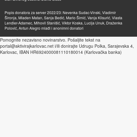
Popis donatora za server 2022/23: Nevenka Sudac-Vinski, Vladimir
Šironja, Mladen Matan, Sanja Bedić, Mario Šimić, Vanja Klisurić, Vlasta
Lendler-Adamec, Mihovil Stanišić, Viktor Koska, Lucija Unuk, Draženka
Polović, Antun Alegro mlađi i anonimni donatori
Pomognite nezavisno novinarstvo. Pošaljite tekst na
portal@aktivirajkarlovac.net i/ili donirajte Udrugu Polka, Sarajevska 4,
Karlovac, IBAN HR6924000081110180014 (Karlovačka banka)