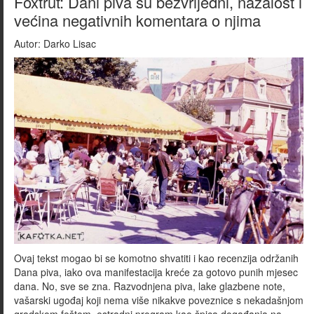
Foxtrut: Dani piva su bezvrijedni, nažalost i
većina negativnih komentara o njima
Autor:
Darko Lisac
Ovaj tekst mogao bi se komotno shvatiti i kao recenzija održanih
Dana piva, iako ova manifestacija kreće za gotovo punih mjesec
dana. No, sve se zna. Razvodnjena piva, lake glazbene note,
vašarski ugođaj koji nema više nikakve poveznice s nekadašnjom
gradskom feštom, estradni program kao špica događanja na