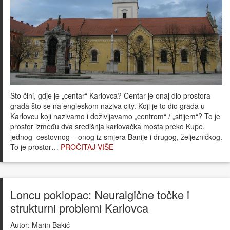
Što čini, gdje je „centar“ Karlovca? Centar je onaj dio prostora
grada što se na engleskom naziva city. Koji je to dio grada u
Karlovcu koji nazivamo i doživljavamo „centrom“ / „sitijem“? To je
prostor između dva središnja karlovačka mosta preko Kupe,
jednog cestovnog – onog iz smjera Banije i drugog, željezničkog.
To je prostor…
PROČITAJ VIŠE
Loncu poklopac: Neuralgične točke i
strukturni problemi Karlovca
Autor:
Marin Bakić