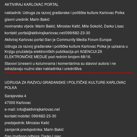
AKTIVIRAJ KARLOVAC PORTAL
nakladnik: Udruga za razvoj građanske i političke kulture Karlovac Polka
glavni urednik: Marin Bakić
novinarsko vijeće: Marin Bakić, Miroslav Katić, Mile Sokolić, Darko Lisac
kontakt: portal@aktivirajkarlovac.net/099/682-23-30
Aktiviraj Karlovac portal član je
Community Media Forum Europe
Udruga za razvoj građanske i političke kulture Karlovac Polka je upisana u
Knjigu pružatelja elektroničkih publikacija pri
AGENCIJI ZA
ELEKTRONIČKE MEDIJE
pod rednim brojem 68/16.
Stavovi izneseni u kolumnama i komentarima su stavovi autora i ne
odražavaju nužno stav nakladnika i uredništva
UDRUGA ZA RAZVOJ GRAĐANSKE I POLITIČKE KULTURE KARLOVAC
POLKA
Sarajevska 4
47000 Karlovac
e-mail: info@aktivirajkarlovac.net
kontakt mobitel: 099/682-23-30
predsjednik: Miroslav Katić
zamjenik predsjednika: Marin Bakić
član Izvršnog odbora: Darko Lisac