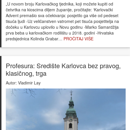
„U novom broju Karlovačkog tjednika, koji možete kupiti od
četvrtka na kioscima diljem županije, pročitajte: ‘Karlovački
Advent premašio sva očekivanja: posjetilo ga više od pedeset
tisuća ljudi -Uz veličanstven vatromet pet tisuća posjetitelja na
dočeku u Karlovcu uplovilo u Novu godinu -Marko Samardžija
prva beba u karlovačkom rodilištu u 2018. godini -Hrvatska
predsjednica Kolinda Grabar…
PROČITAJ VIŠE
Profesura: Središte Karlovca bez pravog,
klasičnog, trga
Autor:
Vladimir Lay