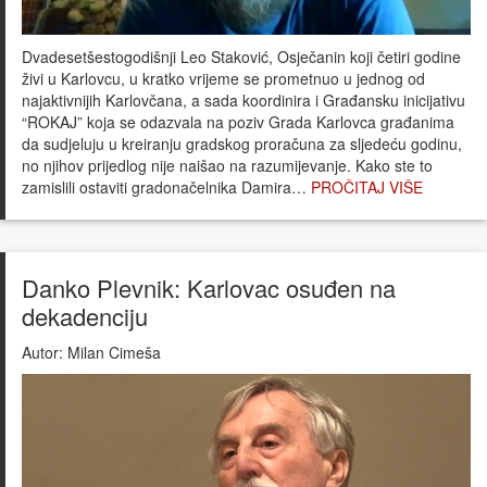
Dvadesetšestogodišnji Leo Staković, Osječanin koji četiri godine
živi u Karlovcu, u kratko vrijeme se prometnuo u jednog od
najaktivnijih Karlovčana, a sada koordinira i Građansku inicijativu
“ROKAJ” koja se odazvala na poziv Grada Karlovca građanima
da sudjeluju u kreiranju gradskog proračuna za sljedeću godinu,
no njihov prijedlog nije naišao na razumijevanje. Kako ste to
zamislili ostaviti gradonačelnika Damira…
PROČITAJ VIŠE
Danko Plevnik: Karlovac osuđen na
dekadenciju
Autor:
Milan Cimeša