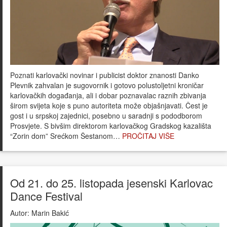
Poznati karlovački novinar i publicist doktor znanosti Danko
Plevnik zahvalan je sugovornik i gotovo polustoljetni kroničar
karlovačkih događanja, ali i dobar poznavalac raznih zbivanja
širom svijeta koje s puno autoriteta može objašnjavati. Čest je
gost i u srpskoj zajednici, posebno u saradnji s pododborom
Prosvjete. S bivšim direktorom karlovačkog Gradskog kazališta
“Zorin dom” Srećkom Šestanom…
PROČITAJ VIŠE
Od 21. do 25. listopada jesenski Karlovac
Dance Festival
Autor:
Marin Bakić