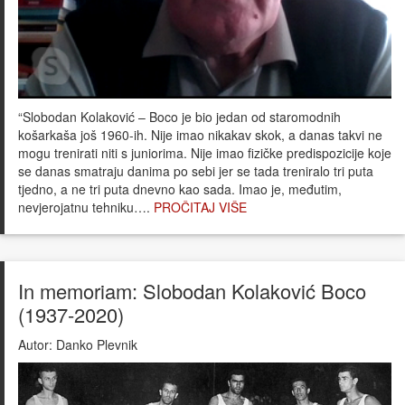
“Slobodan Kolaković – Boco je bio jedan od staromodnih
košarkaša još 1960-ih. Nije imao nikakav skok, a danas takvi ne
mogu trenirati niti s juniorima. Nije imao fizičke predispozicije koje
se danas smatraju danima po sebi jer se tada treniralo tri puta
tjedno, a ne tri puta dnevno kao sada. Imao je, međutim,
nevjerojatnu tehniku….
PROČITAJ VIŠE
In memoriam: Slobodan Kolaković Boco
(1937-2020)
Autor:
Danko Plevnik