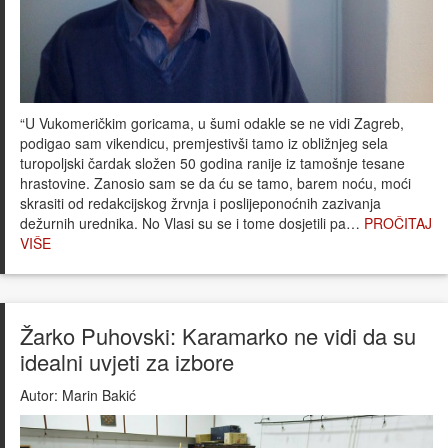
“U Vukomeričkim goricama, u šumi odakle se ne vidi Zagreb,
podigao sam vikendicu, premjestivši tamo iz obližnjeg sela
turopoljski čardak složen 50 godina ranije iz tamošnje tesane
hrastovine. Zanosio sam se da ću se tamo, barem noću, moći
skrasiti od redakcijskog žrvnja i poslijeponoćnih zazivanja
dežurnih urednika. No Vlasi su se i tome dosjetili pa…
PROČITAJ
VIŠE
Žarko Puhovski: Karamarko ne vidi da su
idealni uvjeti za izbore
Autor:
Marin Bakić