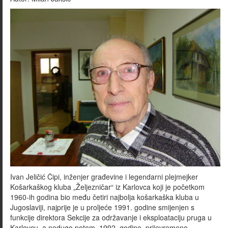
Ivan Jeličić Čipi, inženjer građevine i legendarni plejmejker
Košarkaškog kluba „Željezničar“ iz Karlovca koji je početkom
1960-ih godina bio među četiri najbolja košarkaška kluba u
Jugoslaviji, najprije je u proljeće 1991. godine smijenjen s
funkcije direktora Sekcije za održavanje i eksploataciju pruga u
Karlovcu, a nedugo potom, 1992. godine, prijevremeno