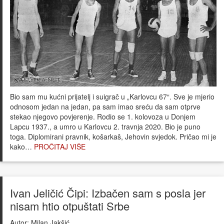
Bio sam mu kućni prijatelj i suigrač u „Karlovcu 67“. Sve je mjerio
odnosom jedan na jedan, pa sam imao sreću da sam otprve
stekao njegovo povjerenje. Rodio se 1. kolovoza u Donjem
Lapcu 1937., a umro u Karlovcu 2. travnja 2020. Bio je puno
toga. Diplomirani pravnik, košarkaš, Jehovin svjedok. Pričao mi je
kako…
PROČITAJ VIŠE
Ivan Jeličić Čipi: Izbačen sam s posla jer
nisam htio otpuštati Srbe
Autor:
Milan Jakšić