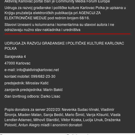
Aktiviraj Karlovac portal član je
Community Media Forum Europe
Udruga za razvoj građanske i političke kulture Karlovac Polka je upisana u
Knjigu pružatelja elektroničkih publikacija pri
AGENCIJI ZA
ELEKTRONIČKE MEDIJE
pod rednim brojem 68/16.
Stavovi izneseni u kolumnama i komentarima su stavovi autora i ne
odražavaju nužno stav nakladnika i uredništva
UDRUGA ZA RAZVOJ GRAĐANSKE I POLITIČKE KULTURE KARLOVAC
POLKA
Sarajevska 4
47000 Karlovac
e-mail: info@aktivirajkarlovac.net
kontakt mobitel: 099/682-23-30
predsjednik: Miroslav Katić
zamjenik predsjednika: Marin Bakić
član Izvršnog odbora: Darko Lisac
Popis donatora za server 2022/23: Nevenka Sudac-Vinski, Vladimir
Šironja, Mladen Matan, Sanja Bedić, Mario Šimić, Vanja Klisurić, Vlasta
Lendler-Adamec, Mihovil Stanišić, Viktor Koska, Lucija Unuk, Draženka
Polović, Antun Alegro mlađi i anonimni donatori