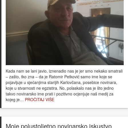
Kada nam se lani javio, iznenadio nas je jer smo nekako smatrali
– zašto, tko zna – da je Ratomir Petković samo ime koje se
pojavljuje u sjećanjima starijih Karlovčana, posebice novinara,
koje u stvarnosti ne egzistira. No, polaskalo nas je što jedno
takvo novinarsko ime prati i pozitivno ocjenjuje naš medij za
kojeg je…
PROČITAJ VIŠE
Moje polustoljetno novinarsko iskustvo