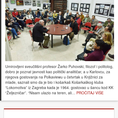
Umirovljeni sveučilišni profesor Žarko Puhovski, filozof i politolog,
dobro je poznat javnosti kao politički analitičar, a u Karlovcu, za
njegova gostovanja na Polkaviewu u četvrtak u Knjižnici za
mlade, saznali smo da je bio i košarkaš Košarkaškog kluba
“Lokomotiva” iz Zagreba kada je 1964. gostovao u šancu kod KK
“Željezničar”. “Nisam ulazio na teren, ali…
PROČITAJ VIŠE