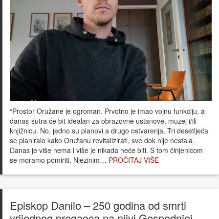
“Prostor Oružane je ogroman. Prvotno je imao vojnu funkciju, a
danas-sutra će bit idealan za obrazovne ustanove, muzej i/ili
knjižnicu. No, jedno su planovi a drugo ostvarenja. Tri desetljeća
se planiralo kako Oružanu revitalizirati, sve dok nije nestala.
Danas je više nema i više je nikada neće biti. S tom činjenicom
se moramo pomiriti. Njezinim…
PROČITAJ VIŠE
Episkop Danilo – 250 godina od smrti
vrijednog pregaoca na njivi Gospodnjoj