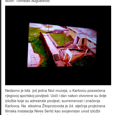
Autor:
Tomislav Augustinčić
Nedavno je bila još jedna Noć muzeja, u Karlovcu posvećena
njegovoj sportskoj povijesti. Uoči i dan nakon otvorene su dvije
izložbe koje su adresirale povijest, suvremenost i značenja
Karlovca. Na silosima Žitoproizvoda je 24. siječnja projicirana
filmska instalacija Nives Sertić kao svojevrstan uvod izložbi