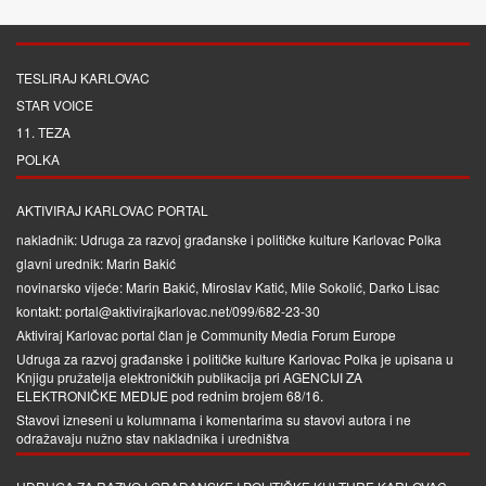
TESLIRAJ KARLOVAC
STAR VOICE
11. TEZA
POLKA
AKTIVIRAJ KARLOVAC PORTAL
nakladnik: Udruga za razvoj građanske i političke kulture Karlovac Polka
glavni urednik: Marin Bakić
novinarsko vijeće: Marin Bakić, Miroslav Katić, Mile Sokolić, Darko Lisac
kontakt: portal@aktivirajkarlovac.net/099/682-23-30
Aktiviraj Karlovac portal član je
Community Media Forum Europe
Udruga za razvoj građanske i političke kulture Karlovac Polka je upisana u
Knjigu pružatelja elektroničkih publikacija pri
AGENCIJI ZA
ELEKTRONIČKE MEDIJE
pod rednim brojem 68/16.
Stavovi izneseni u kolumnama i komentarima su stavovi autora i ne
odražavaju nužno stav nakladnika i uredništva