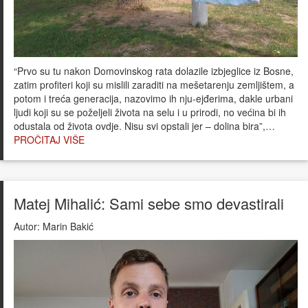
“Prvo su tu nakon Domovinskog rata dolazile izbjeglice iz Bosne,
zatim profiteri koji su mislili zaraditi na mešetarenju zemljištem, a
potom i treća generacija, nazovimo ih nju-ejđerima, dakle urbani
ljudi koji su se poželjeli života na selu i u prirodi, no većina bi ih
odustala od života ovdje. Nisu svi opstali jer – dolina bira”,…
PROČITAJ VIŠE
Matej Mihalić: Sami sebe smo devastirali
Autor:
Marin Bakić