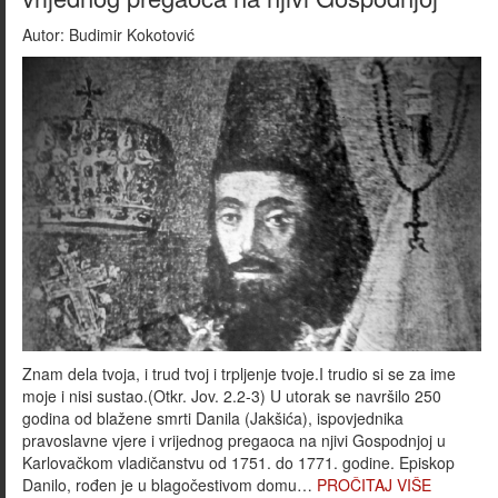
Autor:
Budimir Kokotović
Znam dela tvoja, i trud tvoj i trpljenje tvoje.I trudio si se za ime
moje i nisi sustao.(Otkr. Jov. 2.2-3) U utorak se navršilo 250
godina od blažene smrti Danila (Jakšića), ispovjednika
pravoslavne vjere i vrijednog pregaoca na njivi Gospodnjoj u
Karlovačkom vladičanstvu od 1751. do 1771. godine. Episkop
Danilo, rođen je u blagočestivom domu…
PROČITAJ VIŠE