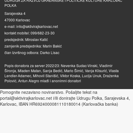
UDRUGA ZA RAZVOJ GRAĐANSKE I POLITIČKE KULTURE KARLOVAC
POLKA
Sarajevska 4
47000 Karlovac
e-mail: info@aktivirajkarlovac.net
kontakt mobitel: 099/682-23-30
predsjednik: Miroslav Katić
zamjenik predsjednika: Marin Bakić
član Izvršnog odbora: Darko Lisac
Popis donatora za server 2022/23: Nevenka Sudac-Vinski, Vladimir
Šironja, Mladen Matan, Sanja Bedić, Mario Šimić, Vanja Klisurić, Vlasta
Lendler-Adamec, Mihovil Stanišić, Viktor Koska, Lucija Unuk, Draženka
Polović, Antun Alegro mlađi i anonimni donatori
Pomognite nezavisno novinarstvo. Pošaljite tekst na
portal@aktivirajkarlovac.net i/ili donirajte Udrugu Polka, Sarajevska 4,
Karlovac, IBAN HR6924000081110180014 (Karlovačka banka)