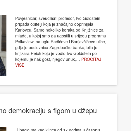
Povjesničar, sveučilišni profesor, Ivo Goldstein
pripada obitelji koja je značajno doprinijela
Karlovcu. Samo nekoliko koraka od Knjižnice za
mlade, u kojoj smo ga ugostili u srijedu programu
Polkaview, na uglu Radićeve i Banjavčićeve ulice,
gdje je poslovnica Zagrebačke banke, bila je
knjižara Reich koju je vodio Ivo Goldstein po
kojemu je naš gost, njegov unuk,…
PROČITAJ
VIŠE
mo demokraciju s figom u džepu
„Ubacio me kao klinca od 17 godina u časopis