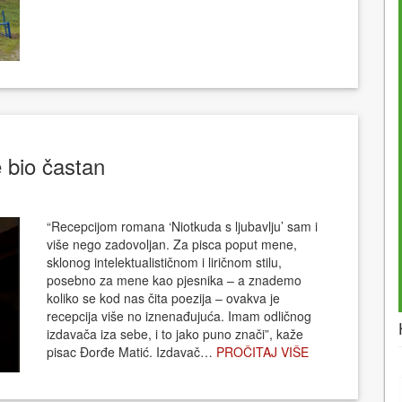
 bio častan
“Recepcijom romana ‘Niotkuda s ljubavlju’ sam i
više nego zadovoljan. Za pisca poput mene,
sklonog intelektualističnom i liričnom stilu,
posebno za mene kao pjesnika – a znademo
koliko se kod nas čita poezija – ovakva je
recepcija više no iznenađujuća. Imam odličnog
izdavača iza sebe, i to jako puno znači”, kaže
pisac Đorđe Matić. Izdavač…
PROČITAJ VIŠE