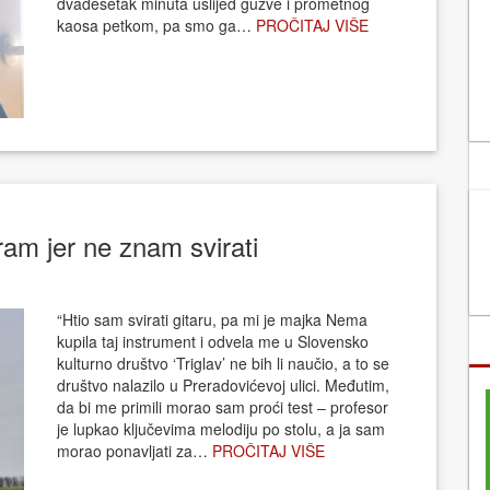
dvadesetak minuta uslijed gužve i prometnog
kaosa petkom, pa smo ga…
PROČITAJ VIŠE
ram jer ne znam svirati
“Htio sam svirati gitaru, pa mi je majka Nema
kupila taj instrument i odvela me u Slovensko
kulturno društvo ‘Triglav’ ne bih li naučio, a to se
društvo nalazilo u Preradovićevoj ulici. Međutim,
da bi me primili morao sam proći test – profesor
je lupkao ključevima melodiju po stolu, a ja sam
morao ponavljati za…
PROČITAJ VIŠE