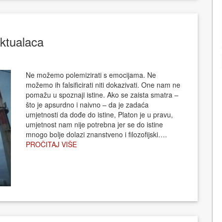
ektualaca
Ne možemo polemizirati s emocijama. Ne
možemo ih falsificirati niti dokazivati. One nam ne
pomažu u spoznaji istine. Ako se zaista smatra –
što je apsurdno i naivno – da je zadaća
umjetnosti da dođe do istine, Platon je u pravu,
umjetnost nam nije potrebna jer se do istine
mnogo bolje dolazi znanstveno i filozofijski….
PROČITAJ VIŠE