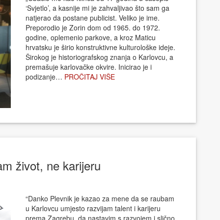
‘Svjetlo’, a kasnije mi je zahvaljivao što sam ga
natjerao da postane publicist. Veliko je ime.
Preporodio je Zorin dom od 1965. do 1972.
godine, oplemenio parkove, a kroz Maticu
hrvatsku je širio konstruktivne kulturološke ideje.
Širokog je historiografskog znanja o Karlovcu, a
premašuje karlovačke okvire. Inicirao je i
podizanje…
PROČITAJ VIŠE
m život, ne karijeru
“Danko Plevnik je kazao za mene da se raubam
u Karlovcu umjesto razvijam talent i karijeru
prema Zagrebu, da nastavim s razvojem i slično.