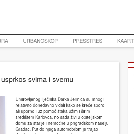
URA
URBANOSKOP
PRESSTRES
KAART
m usprkos svima i svemu
Umirovljenog liječnika Darka Jerinića su mnogi
relativno donedavno viđali kako se kreće sporo,
ali uporno i uz pomoć štaka užim i širim
središtem Karlovca, no sada živi u obiteljskom
domu za starije i nemoćne u prigradskom naselju
Gradac. Put do njega automobilom je trajao