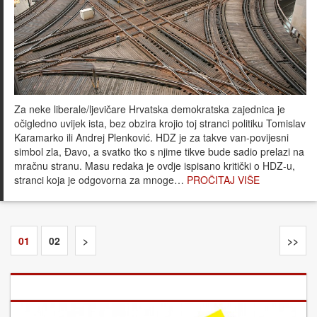
Za neke liberale/ljevičare Hrvatska demokratska zajednica je
očigledno uvijek ista, bez obzira krojio toj stranci politiku Tomislav
Karamarko ili Andrej Plenković. HDZ je za takve van-povijesni
simbol zla, Đavo, a svatko tko s njime tikve bude sadio prelazi na
mračnu stranu. Masu redaka je ovdje ispisano kritički o HDZ-u,
stranci koja je odgovorna za mnoge…
PROČITAJ VIŠE
01
02
>
>>