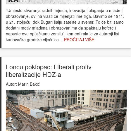
“Umjesto stvaranja radnih mjesta, inovacija i ulaganja u mlade i
obrazovanje, ovi na vlasti će mijenjati ime trga. Bavimo se 1941.
u 21. stoljeću, dok Bugari šalju satelite u svemir. To će biti samo
dodatni motiv mladima i obrazovanima da spakiraju kofere i
napuste ovu opljačkanu zemlju”, komentirala je za Jutarnji list
karlovačka gradska vijećnica…
PROČITAJ VIŠE
Loncu poklopac: Liberali protiv
liberalizacije HDZ-a
Autor:
Marin Bakić