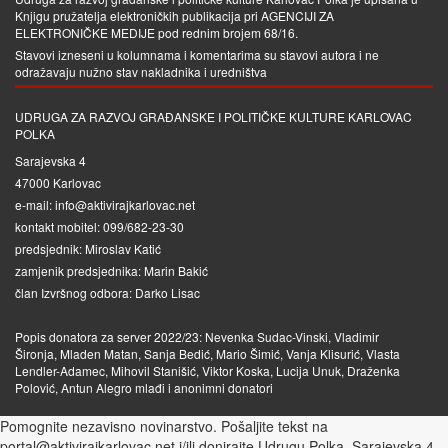
Knjigu pružatelja elektroničkih publikacija pri
AGENCIJI ZA
ELEKTRONIČKE MEDIJE
pod rednim brojem 68/16.
Stavovi izneseni u kolumnama i komentarima su stavovi autora i ne
odražavaju nužno stav nakladnika i uredništva
UDRUGA ZA RAZVOJ GRAĐANSKE I POLITIČKE KULTURE KARLOVAC
POLKA
Sarajevska 4
47000 Karlovac
e-mail: info@aktivirajkarlovac.net
kontakt mobitel: 099/682-23-30
predsjednik: Miroslav Katić
zamjenik predsjednika: Marin Bakić
član Izvršnog odbora: Darko Lisac
Popis donatora za server 2022/23: Nevenka Sudac-Vinski, Vladimir
Šironja, Mladen Matan, Sanja Bedić, Mario Šimić, Vanja Klisurić, Vlasta
Lendler-Adamec, Mihovil Stanišić, Viktor Koska, Lucija Unuk, Draženka
Polović, Antun Alegro mlađi i anonimni donatori
Pomognite nezavisno novinarstvo. Pošaljite tekst na
portal@aktivirajkarlovac.net i/ili donirajte Udrugu Polka, Sarajevska 4,