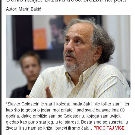
Autor:
Marin Bakić
“Slavko Goldstein je stariji kolega, mada čak i nije toliko stariji, jer,
kao što je govorio jedan moj prijatelj, sad svaki balavac ima 60
godina, dakle približio sam se Goldsteinu, kojega sam uvijek
gledao kao puno starijeg, u toj starosti. Dosta smo se susretali u
životu ili su nam se križali putevi ili smo čak…
PROČITAJ VIŠE