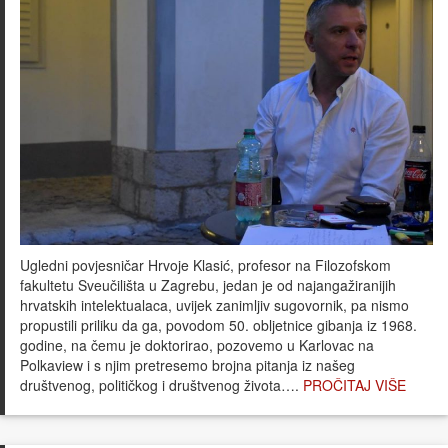
Ugledni povjesničar Hrvoje Klasić, profesor na Filozofskom
fakultetu Sveučilišta u Zagrebu, jedan je od najangažiranijih
hrvatskih intelektualaca, uvijek zanimljiv sugovornik, pa nismo
propustili priliku da ga, povodom 50. obljetnice gibanja iz 1968.
godine, na čemu je doktorirao, pozovemo u Karlovac na
Polkaview i s njim pretresemo brojna pitanja iz našeg
društvenog, političkog i društvenog života….
PROČITAJ VIŠE