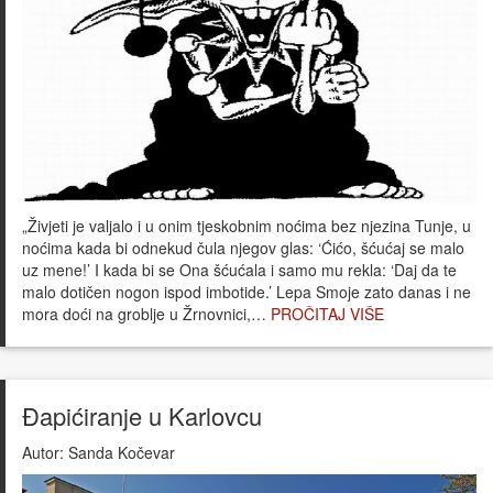
„Živjeti je valjalo i u onim tjeskobnim noćima bez njezina Tunje, u
noćima kada bi odnekud čula njegov glas: ‘Ćićo, šćućaj se malo
uz mene!’ I kada bi se Ona šćućala i samo mu rekla: ‘Daj da te
malo dotičen nogon ispod imbotide.’ Lepa Smoje zato danas i ne
mora doći na groblje u Žrnovnici,…
PROČITAJ VIŠE
Đapićiranje u Karlovcu
Autor:
Sanda Kočevar