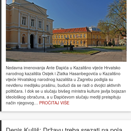
Nedavna imenovanja Ante Đapića u Kazališno vijeće Hrvatsko
narodnog kazališta Osijek i Zlatka Hasanbegovića u Kazališno
vijeće Hrvatskog narodnog kazališta u Zagrebu podigla su
neviđenu medijsku prašinu, budući da se radi o dvojici aktivnih
političara. I dok se u slučaju bivšeg ministra kulture javlja bojazan
ideološkog obračuna, a u Đapićevom slučaju mediji preispituju
način njegovog…
PROČITAJ VIŠE
Denis Kuljiš: Državu treba srezati na pola