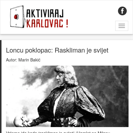
Toggl
naviga
Loncu poklopac: Raskliman je svijet
Autor:
Marin Bakić
Vrijeme ida kada “raskliman je svijet” (Hamlet po Milanu