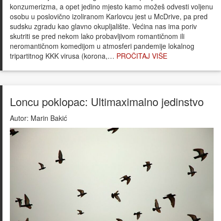
konzumerizma, a opet jedino mjesto kamo možeš odvesti voljenu
osobu u poslovično izoliranom Karlovcu jest u McDrive, pa pred
sudsku zgradu kao glavno okupljalište. Većina nas ima poriv
skutriti se pred nekom lako probavljivom romantičnom ili
neromantičnom komedijom u atmosferi pandemije lokalnog
tripartitnog KKK virusa (korona,…
PROČITAJ VIŠE
Loncu poklopac: Ultimaximalno jedinstvo
Autor:
Marin Bakić