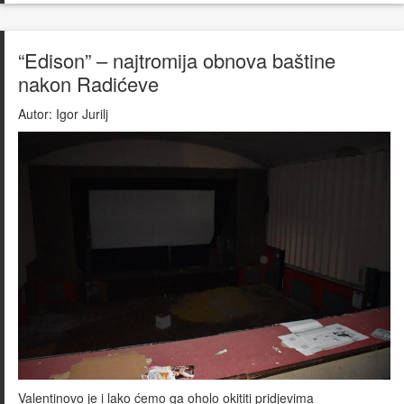
“Edison” – najtromija obnova baštine
nakon Radićeve
Autor:
Igor Jurilj
Valentinovo je i lako ćemo ga oholo okititi pridjevima