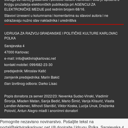
Knjigu pružatelja elektroničkih publikacija pri
AGENCIJI ZA
ELEKTRONIČKE MEDIJE
pod rednim brojem 68/16.
Stavovi izneseni u kolumnama i komentarima su stavovi autora i ne
odražavaju nužno stav nakladnika i uredništva
UDRUGA ZA RAZVOJ GRAĐANSKE I POLITIČKE KULTURE KARLOVAC
POLKA
Sarajevska 4
47000 Karlovac
e-mail: info@aktivirajkarlovac.net
kontakt mobitel: 099/682-23-30
predsjednik: Miroslav Katić
zamjenik predsjednika: Marin Bakić
član Izvršnog odbora: Darko Lisac
Popis donatora za server 2022/23: Nevenka Sudac-Vinski, Vladimir
Šironja, Mladen Matan, Sanja Bedić, Mario Šimić, Vanja Klisurić, Vlasta
Lendler-Adamec, Mihovil Stanišić, Viktor Koska, Lucija Unuk, Draženka
Polović, Antun Alegro mlađi i anonimni donatori
Pomognite nezavisno novinarstvo. Pošaljite tekst na
portal@aktivirajkarlovac.net i/ili donirajte Udrugu Polka, Sarajevska 4,