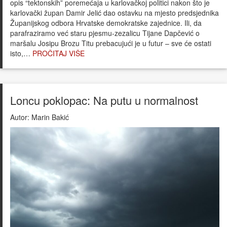
opis “tektonskih” poremećaja u karlovačkoj politici nakon što je
karlovački župan Damir Jelić dao ostavku na mjesto predsjednika
Županijskog odbora Hrvatske demokratske zajednice. Ili, da
parafraziramo već staru pjesmu-zezalicu Tijane Dapčević o
maršalu Josipu Brozu Titu prebacujući je u futur – sve će ostati
isto,…
PROČITAJ VIŠE
Loncu poklopac: Na putu u normalnost
Autor:
Marin Bakić