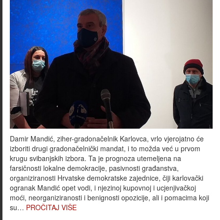
Damir Mandić, ziher-gradonačelnik Karlovca, vrlo vjerojatno će
izboriti drugi gradonačelnički mandat, i to možda već u prvom
krugu svibanjskih izbora. Ta je prognoza utemeljena na
farsičnosti lokalne demokracije, pasivnosti građanstva,
organiziranosti Hrvatske demokratske zajednice, čiji karlovački
ogranak Mandić opet vodi, i njezinoj kupovnoj i ucjenjivačkoj
moći, neorganiziranosti i benignosti opozicije, ali i pomacima koji
su…
PROČITAJ VIŠE