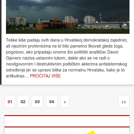
Teške kiše padaju ovih dana u Hrvatskoj demokratskoj zajednici,
ali njezinim protivnicima ne bi bilo pametno likovati glede toga,
pogotovo, ako pripadaju onome što politički analitičar Davor
Gjenero naziva ustavnim lukom, dakle ako se ne radi o
neodgovornim i destruktivnim političkim akterima antisistemskog
određenja jer se upravo bitka za normalnu Hrvatsku, kako je to
artikulirao…
PROČITAJ VIŠE
01
02
03
04
>
>>