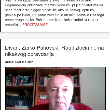
Bogdanoviću) obilježava infantilni vođa koji prijeti prijateljima da
neće moći igrati njegov plejstejšn, ako ne prisvoji loptu koju
ganjaju po livadi, i to samo zato što je on tako zamislio i iza toga
nema druge logike. Baš su nam lijepu kašu skuhali vrli i vreli
američki…
PROČITAJ VIŠE
Divan, Žarko Puhovski: Ratni zločin nema
nikakvog opravdanja
Autor:
Marin Bakić