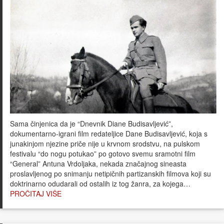
Sama činjenica da je “Dnevnik Diane Budisavljević”,
dokumentarno-igrani film redateljice Dane Budisavljević, koja s
junakinjom njezine priče nije u krvnom srodstvu, na pulskom
festivalu “do nogu potukao” po gotovo svemu sramotni film
“General” Antuna Vrdoljaka, nekada značajnog sineasta
proslavljenog po snimanju netipičnih partizanskih filmova koji su
doktrinarno odudarali od ostalih iz tog žanra, za kojega…
PROČITAJ VIŠE