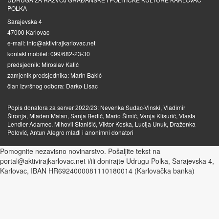
POLKA
Sarajevska 4
47000 Karlovac
e-mail: info@aktivirajkarlovac.net
kontakt mobitel: 099/682-23-30
predsjednik: Miroslav Katić
zamjenik predsjednika: Marin Bakić
član Izvršnog odbora: Darko Lisac
Popis donatora za server 2022/23: Nevenka Sudac-Vinski, Vladimir
Šironja, Mladen Matan, Sanja Bedić, Mario Šimić, Vanja Klisurić, Vlasta
Lendler-Adamec, Mihovil Stanišić, Viktor Koska, Lucija Unuk, Draženka
Polović, Antun Alegro mlađi i anonimni donatori
Pomognite nezavisno novinarstvo. Pošaljite tekst na
portal@aktivirajkarlovac.net i/ili donirajte Udrugu Polka, Sarajevska 4,
Karlovac, IBAN HR6924000081110180014 (Karlovačka banka)