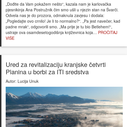
„Dođite da Vam pokažem nešto“, kazala nam je karlovačka
pjesnikinja Ana Postružnik čim smo ušli u njezin stan na Švarči.
Odvela nas je do prozora, odmaknula zavjesu i dodala:
„Pogledajte ovo crnilo! Je li to normalno?“. „Pa jest navečer, kad
padne mrak“, odgovorili smo. „Ma prije je tu bio Betlehem!“,
ustraje ova osamdesetogodišnja književnica koja…
PROČITAJ
VIŠE
Ured za revitalizaciju kranjske četvrti
Planina u borbi za ITI sredstva
Autor:
Lucija Unuk