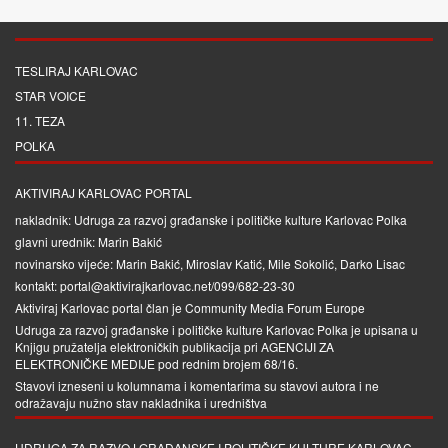
TESLIRAJ KARLOVAC
STAR VOICE
11. TEZA
POLKA
AKTIVIRAJ KARLOVAC PORTAL
nakladnik: Udruga za razvoj građanske i političke kulture Karlovac Polka
glavni urednik: Marin Bakić
novinarsko vijeće: Marin Bakić, Miroslav Katić, Mile Sokolić, Darko Lisac
kontakt: portal@aktivirajkarlovac.net/099/682-23-30
Aktiviraj Karlovac portal član je
Community Media Forum Europe
Udruga za razvoj građanske i političke kulture Karlovac Polka je upisana u
Knjigu pružatelja elektroničkih publikacija pri
AGENCIJI ZA
ELEKTRONIČKE MEDIJE
pod rednim brojem 68/16.
Stavovi izneseni u kolumnama i komentarima su stavovi autora i ne
odražavaju nužno stav nakladnika i uredništva
UDRUGA ZA RAZVOJ GRAĐANSKE I POLITIČKE KULTURE KARLOVAC