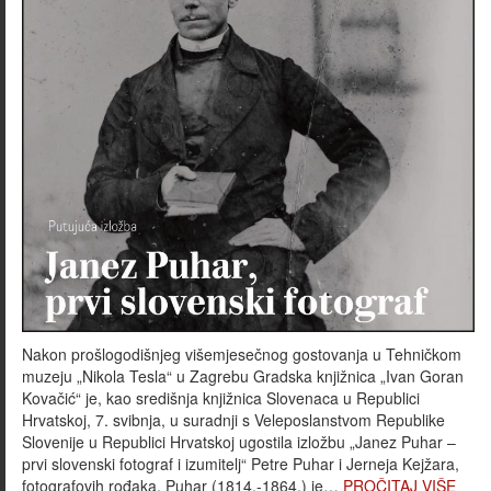
Nakon prošlogodišnjeg višemjesečnog gostovanja u Tehničkom
muzeju „Nikola Tesla“ u Zagrebu Gradska knjižnica „Ivan Goran
Kovačić“ je, kao središnja knjižnica Slovenaca u Republici
Hrvatskoj, 7. svibnja, u suradnji s Veleposlanstvom Republike
Slovenije u Republici Hrvatskoj ugostila izložbu „Janez Puhar –
prvi slovenski fotograf i izumitelj“ Petre Puhar i Jerneja Kejžara,
fotografovih rođaka. Puhar (1814.-1864.) je…
PROČITAJ VIŠE