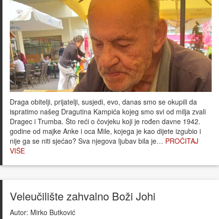
Draga obitelji, prijatelji, susjedi, evo, danas smo se okupili da
ispratimo našeg Dragutina Kampića kojeg smo svi od milja zvali
Dragec i Trumba. Što reći o čovjeku koji je rođen davne 1942.
godine od majke Anke i oca Mile, kojega je kao dijete izgubio i
nije ga se niti sjećao? Sva njegova ljubav bila je…
PROČITAJ
VIŠE
Veleučilište zahvalno Boži Johi
Autor:
Mirko Butković