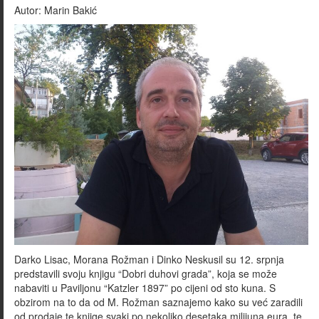
Autor:
Marin Bakić
Darko Lisac, Morana Rožman i Dinko Neskusil su 12. srpnja
predstavili svoju knjigu “Dobri duhovi grada”, koja se može
nabaviti u Paviljonu “Katzler 1897” po cijeni od sto kuna. S
obzirom na to da od M. Rožman saznajemo kako su već zaradili
od prodaje te knjige svaki po nekoliko desetaka milijuna eura, te