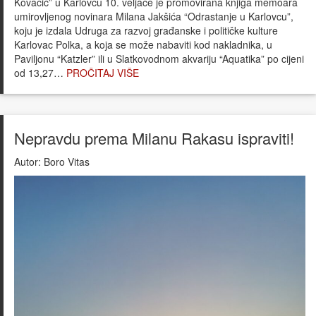
Kovačić” u Karlovcu 10. veljače je promovirana knjiga memoara
umirovljenog novinara Milana Jakšića “Odrastanje u Karlovcu”,
koju je izdala Udruga za razvoj građanske i političke kulture
Karlovac Polka, a koja se može nabaviti kod nakladnika, u
Paviljonu “Katzler” ili u Slatkovodnom akvariju “Aquatika” po cijeni
od 13,27…
PROČITAJ VIŠE
Nepravdu prema Milanu Rakasu ispraviti!
Autor:
Boro Vitas