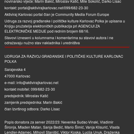
novinarsko vijeće: Marin Bakić, Miroslav Katić, Mile Sokolić, Darko Lisac
kontakt: portal@aktivirajkarlovac.net/099/682-23-30
Aktiviraj Karlovac portal član je
Community Media Forum Europe
Udruga za razvoj građanske i političke kulture Karlovac Polka je upisana u
Knjigu pružatelja elektroničkih publikacija pri
AGENCIJI ZA
ELEKTRONIČKE MEDIJE
pod rednim brojem 68/16.
Stavovi izneseni u kolumnama i komentarima su stavovi autora i ne
odražavaju nužno stav nakladnika i uredništva
UDRUGA ZA RAZVOJ GRAĐANSKE I POLITIČKE KULTURE KARLOVAC
POLKA
Sarajevska 4
47000 Karlovac
e-mail: info@aktivirajkarlovac.net
kontakt mobitel: 099/682-23-30
predsjednik: Miroslav Katić
zamjenik predsjednika: Marin Bakić
član Izvršnog odbora: Darko Lisac
Popis donatora za server 2022/23: Nevenka Sudac-Vinski, Vladimir
Šironja, Mladen Matan, Sanja Bedić, Mario Šimić, Vanja Klisurić, Vlasta
Lendler-Adamec, Mihovil Stanišić, Viktor Koska, Lucija Unuk, Draženka