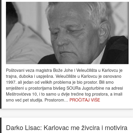
Poštovani veza magistra Bože Johe i Veleučilišta u Karlovcu je
trajna, duboka i uspješna. Veleučilište u Karlovcu je osnovano
1997. ali jedan od velikih problema je bio prostor. Bili smo
smješteni u prostorijama bivšeg SOURa Jugoturbine na adresi
Meštrovićeva 10, i to samo u dvije trećine tog prostora, a imali
smo već pet studija. Prostorom…
PROČITAJ VIŠE
Darko Lisac: Karlovac me živcira i motivira