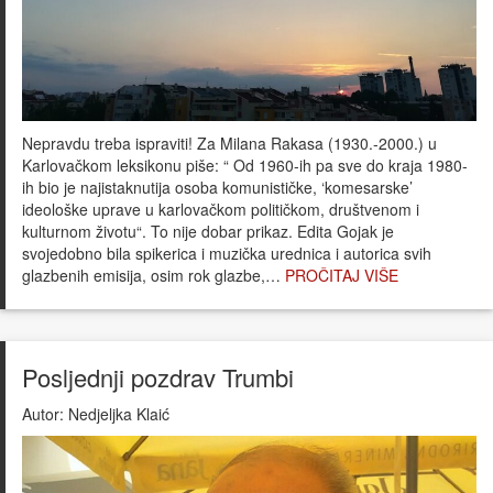
Nepravdu treba ispraviti! Za Milana Rakasa (1930.-2000.) u
Karlovačkom leksikonu piše: “ Od 1960-ih pa sve do kraja 1980-
ih bio je najistaknutija osoba komunističke, ‘komesarske’
ideološke uprave u karlovačkom političkom, društvenom i
kulturnom životu“. To nije dobar prikaz. Edita Gojak je
svojedobno bila spikerica i muzička urednica i autorica svih
glazbenih emisija, osim rok glazbe,…
PROČITAJ VIŠE
Posljednji pozdrav Trumbi
Autor:
Nedjeljka Klaić