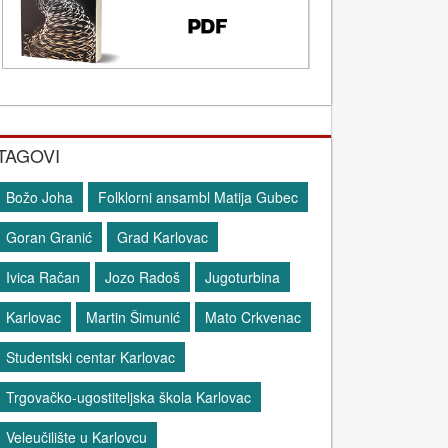
TAGOVI
Božo Joha
Folklorni ansambl Matija Gubec
Goran Granić
Grad Karlovac
Ivica Račan
Jozo Radoš
Jugoturbina
Karlovac
Martin Šimunić
Mato Crkvenac
Studentski centar Karlovac
Trgovačko-ugostiteljska škola Karlovac
Veleučilište u Karlovcu