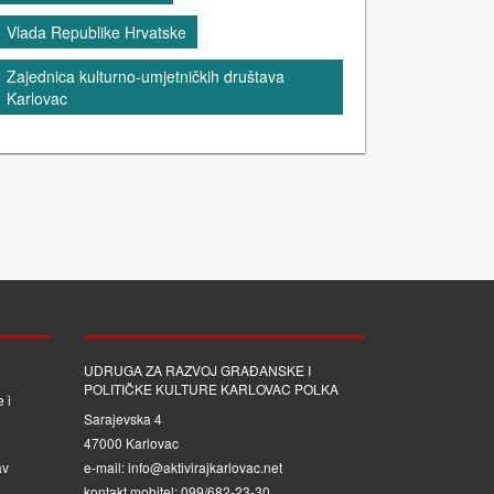
Vlada Republike Hrvatske
Zajednica kulturno-umjetničkih društava
Karlovac
UDRUGA ZA RAZVOJ GRAĐANSKE I
POLITIČKE KULTURE KARLOVAC POLKA
 i
Sarajevska 4
47000 Karlovac
av
e-mail: info@aktivirajkarlovac.net
kontakt mobitel: 099/682-23-30