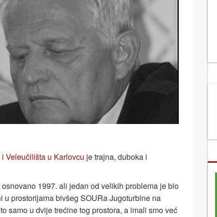
 i
Veleučilišta u Karlovcu
je trajna, duboka i
e osnovano 1997. ali jedan od velikih problema je bio
eni u prostorijama bivšeg SOURa Jugoturbine na
 to samo u dvije trećine tog prostora, a imali smo već