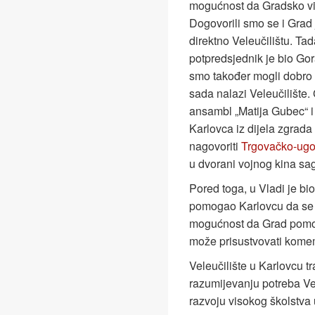
mogućnost da Gradsko vij
Dogovorili smo se i Grad
direktno Veleučilištu. Tad
potpredsjednik je bio Go
smo također mogli dobro s
sada nalazi Veleučilište. 
ansambl „Matija Gubec“ i
Karlovca iz dijela zgrada 
nagovoriti
Trgovačko-ugos
u dvorani vojnog kina sa
Pored toga, u Vladi je bio
pomogao Karlovcu da se r
mogućnost da Grad pomogn
može prisustvovati komemo
Veleučilište u Karlovcu 
razumijevanju potreba Vel
razvoju visokog školstva 