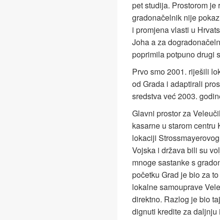
pet studija. Prostorom j
gradonačelnik nije pokazi
i promjena vlasti u Hrvat
Joha a za dogradonačelni
poprimila potpuno drugi s
Prvo smo 2001. riješili lo
od Grada i adaptirali pro
sredstva već 2003. godin
Glavni prostor za Veleuči
kasarne u starom centru K
lokaciji Strossmayerovog t
Vojska i država bili su vo
mnoge sastanke s gradon
početku Grad je bio za to
lokalne samouprave Veleuč
direktno. Razlog je bio ta
dignuti kredite za daljnju 