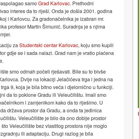
e raspolagao samo
Grad Karlovac
. Prethodni
vao interes da to riješi. Onda je došla 2001. godina
skoj i Karlovcu. Za gradonačelnika je izabran mr.
ka profesor Martin Šimunić. Suradnja je s njima
mjer.
kaciju za
Studentski centar Karlovac
, koju smo kupili
stor gdje se i sada nalazi. Grad nam je vratio plaćena
e.
lište smo odmah počeli rješavati. Bile su to bivše
arlovca. Dvije na lokaciji Jelačićeva trga i jedna na
rga 9, koja je bila bitno veća i djelomično u funkciji.
ljni da to poklone Gradu ili Veleučilištu. Imali smo
ačelnikom i zamjenikom kako da to riješimo. U
 da država prostor da Gradu, a onda ta jedinica
ilištu. Veleučilište je bilo da ono dobije prostor
j što Veleučilište bez vlastitog prostora nije moglo
izgradnju ili adaptaciju. Drugi razlog je bila