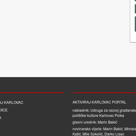
AKTIVIRAJ KARLOVAC PORTAL
AJ KARLOVAC
OICE
nakladnik: Udruga za razvoj građanske
političke kulture Karlovac Polka
A
glavni urednik: Marin Bakić
novinarsko vijeće: Marin Bakić, Mirosl
Katić, Mile Sokolić, Darko Lisac