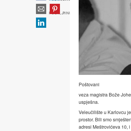
Poštovani
veza magistra Bože Johe
uspješna.
Veleučilište u Karlovcu j
prostor. Bili smo smješt
adresi Meštrovićeva 10, i