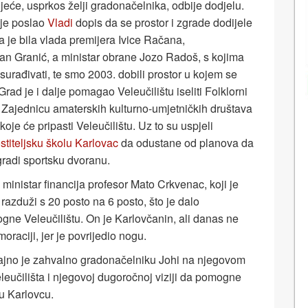
eće, usprkos želji gradonačelnika, odbije dodjelu.
 je poslao
Vladi
dopis da se prostor i zgrade dodijele
a je bila vlada premijera Ivice Račana,
ran Granić, a ministar obrane Jozo Radoš, s kojima
urađivati, te smo 2003. dobili prostor u kojem se
Grad je i dalje pomagao Veleučilištu iseliti Folklorni
 Zajednicu amaterskih kulturno-umjetničkih društava
koje će pripasti Veleučilištu. Uz to su uspjeli
titeljsku školu Karlovac
da odustane od planova da
gradi sportsku dvoranu.
 ministar financija profesor Mato Crkvenac, koji je
azduži s 20 posto na 6 posto, što je dalo
e Veleučilištu. On je Karlovčanin, ali danas ne
raciji, jer je povrijedio nogu.
trajno je zahvalno gradonačelniku Johi na njegovom
eučilišta i njegovoj dugoročnoj viziji da pomogne
u Karlovcu.