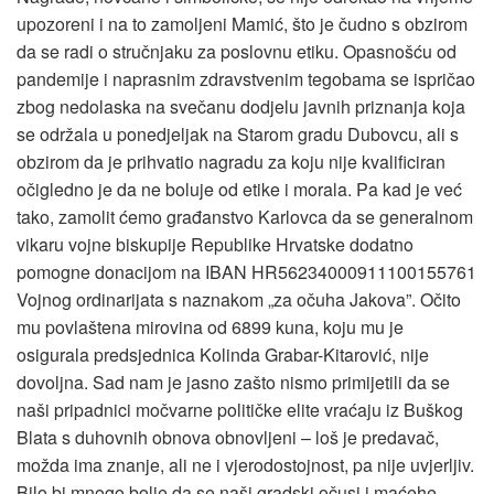
upozoreni i na to zamoljeni Mamić, što je čudno s obzirom
da se radi o stručnjaku za poslovnu etiku. Opasnošću od
pandemije i naprasnim zdravstvenim tegobama se ispričao
zbog nedolaska na svečanu dodjelu javnih priznanja koja
se održala u ponedjeljak na Starom gradu Dubovcu, ali s
obzirom da je prihvatio nagradu za koju nije kvalificiran
očigledno je da ne boluje od etike i morala. Pa kad je već
tako, zamolit ćemo građanstvo Karlovca da se generalnom
vikaru vojne biskupije Republike Hrvatske dodatno
pomogne donacijom na IBAN HR56234000911100155761
Vojnog ordinarijata s naznakom „za očuha Jakova”. Očito
mu povlaštena mirovina od 6899 kuna, koju mu je
osigurala predsjednica Kolinda Grabar-Kitarović, nije
dovoljna. Sad nam je jasno zašto nismo primijetili da se
naši pripadnici močvarne političke elite vraćaju iz Buškog
Blata s duhovnih obnova obnovljeni – loš je predavač,
možda ima znanje, ali ne i vjerodostojnost, pa nije uvjerljiv.
Bilo bi mnogo bolje da se naši gradski očusi i maćehe