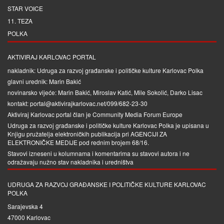
STAR VOICE
11. TEZA
POLKA
AKTIVIRAJ KARLOVAC PORTAL
nakladnik: Udruga za razvoj građanske i političke kulture Karlovac Polka
glavni urednik: Marin Bakić
novinarsko vijeće: Marin Bakić, Miroslav Katić, Mile Sokolić, Darko Lisac
kontakt: portal@aktivirajkarlovac.net/099/682-23-30
Aktiviraj Karlovac portal član je
Community Media Forum Europe
Udruga za razvoj građanske i političke kulture Karlovac Polka je upisana u
Knjigu pružatelja elektroničkih publikacija pri
AGENCIJI ZA
ELEKTRONIČKE MEDIJE
pod rednim brojem 68/16.
Stavovi izneseni u kolumnama i komentarima su stavovi autora i ne
odražavaju nužno stav nakladnika i uredništva
UDRUGA ZA RAZVOJ GRAĐANSKE I POLITIČKE KULTURE KARLOVAC
POLKA
Sarajevska 4
47000 Karlovac