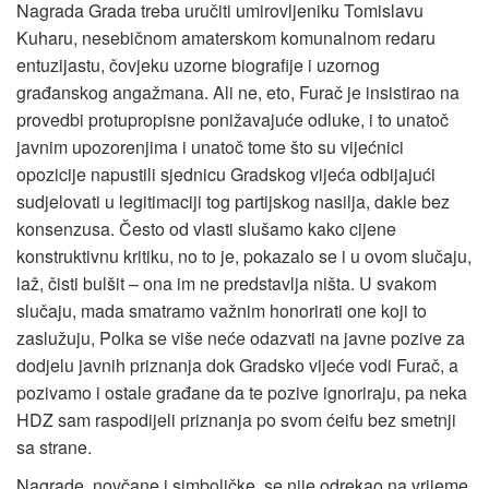
Nagrada Grada treba uručiti umirovljeniku Tomislavu
Kuharu, nesebičnom amaterskom komunalnom redaru
entuzijastu, čovjeku uzorne biografije i uzornog
građanskog angažmana. Ali ne, eto, Furač je insistirao na
provedbi protupropisne ponižavajuće odluke, i to unatoč
javnim upozorenjima i unatoč tome što su vijećnici
opozicije napustili sjednicu Gradskog vijeća odbijajući
sudjelovati u legitimaciji tog partijskog nasilja, dakle bez
konsenzusa. Često od vlasti slušamo kako cijene
konstruktivnu kritiku, no to je, pokazalo se i u ovom slučaju,
laž, čisti bulšit – ona im ne predstavlja ništa. U svakom
slučaju, mada smatramo važnim honorirati one koji to
zaslužuju, Polka se više neće odazvati na javne pozive za
dodjelu javnih priznanja dok Gradsko vijeće vodi Furač, a
pozivamo i ostale građane da te pozive ignoriraju, pa neka
HDZ sam raspodijeli priznanja po svom ćeifu bez smetnji
sa strane.
Nagrade, novčane i simboličke, se nije odrekao na vrijeme