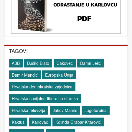
TAGOVI
ABB
Buško Blato
Čakovec
Damir Jelić
Damir Mandić
Europska Unija
Hrvatska demokratska zajednica
Hrvatska socijalno-liberalna stranka
Hrvatska televizija
Jakov Mamić
Jugoturbina
Kaktus
Karlovac
Kolinda Grabar-Kitarović