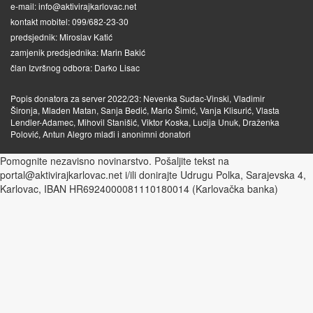
e-mail: info@aktivirajkarlovac.net
kontakt mobitel: 099/682-23-30
predsjednik: Miroslav Katić
zamjenik predsjednika: Marin Bakić
član Izvršnog odbora: Darko Lisac
Popis donatora za server 2022/23: Nevenka Sudac-Vinski, Vladimir
Šironja, Mladen Matan, Sanja Bedić, Mario Šimić, Vanja Klisurić, Vlasta
Lendler-Adamec, Mihovil Stanišić, Viktor Koska, Lucija Unuk, Draženka
Polović, Antun Alegro mlađi i anonimni donatori
Pomognite nezavisno novinarstvo. Pošaljite tekst na
portal@aktivirajkarlovac.net i/ili donirajte Udrugu Polka, Sarajevska 4,
Karlovac, IBAN HR6924000081110180014 (Karlovačka banka)