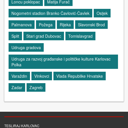
Loncu poklopac
Matija Furač
Nogometni stadion Branko Čavlović-Čavlek
Osijek
Palmanova
Požega
Rijeka
Slavonski Brod
Split
Stari grad Dubovac
Tomislavgrad
Udruga gradova
Udruga za razvoj građanske i političke kulture Karlovac
Polka
Varaždin
Vinkovci
Vlada Republike Hrvatske
Zadar
Zagreb
TESLIRAJ KARLOVAC