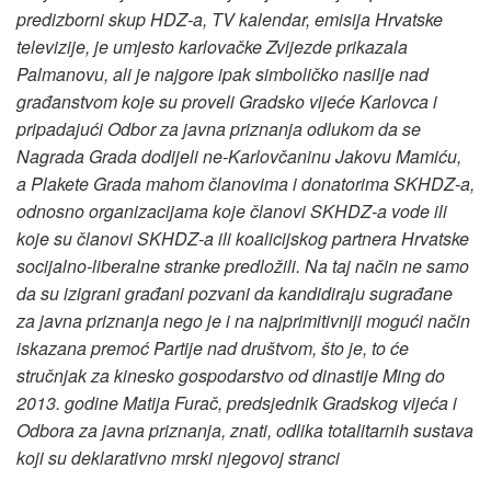
predizborni skup HDZ-a, TV kalendar, emisija Hrvatske
televizije, je umjesto karlovačke Zvijezde prikazala
Palmanovu, ali je najgore ipak simboličko nasilje nad
građanstvom koje su proveli Gradsko vijeće Karlovca i
pripadajući Odbor za javna priznanja odlukom da se
Nagrada Grada dodijeli ne-Karlovčaninu Jakovu Mamiću,
a Plakete Grada mahom članovima i donatorima SKHDZ-a,
odnosno organizacijama koje članovi SKHDZ-a vode ili
koje su članovi SKHDZ-a ili koalicijskog partnera Hrvatske
socijalno-liberalne stranke predložili. Na taj način ne samo
da su izigrani građani pozvani da kandidiraju sugrađane
za javna priznanja nego je i na najprimitivniji mogući način
iskazana premoć Partije nad društvom, što je, to će
stručnjak za kinesko gospodarstvo od dinastije Ming do
2013. godine Matija Furač, predsjednik Gradskog vijeća i
Odbora za javna priznanja, znati, odlika totalitarnih sustava
koji su deklarativno mrski njegovoj stranci