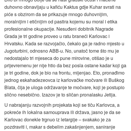
duhovno obnavljaju u kafiću Kaktus gdje Kuhar svrati na
piće s obzirom da se prikazuje mnogo duhovnijim,
moralnijim i etičnijim od pastira kojemu su moral i etika
profesionalne okupacije. Nesuđeni dobitnik Nagrade
Grada je tri godine proveo u ratu braneći Karlovac i
Hrvatsku. Kada se razvojačio, čekalo ga je radno mjesto u
Jugoturbini, odnosno ABB-u. No, unatoč tome što mu je
nedostajalo tri mjeseca do pune mirovine, otišao je u
prijevremenu jer nije htio da bez posla ostane kadar koji ga
je tri godine, dok je bio na frontu, mijenjao. Eto, pronađimo
jednog eskahadezeovca iz karlovačke močvare ili Buškog
Blata, čija je uloga održavanje te močvare, koji je postupio
slično nesebično. Izazov je to sličan pronalasku Jetija.
U nabrajanju razvojnih projekata koji se tiču Karlovca, a
pokreće ih lokalna samouprava ili država, jasno je da se
Karlovac donekle trgnuo iz letargije – svakako je za
pozdraviti i, makar s debelim zakašnjenjem, saniranje