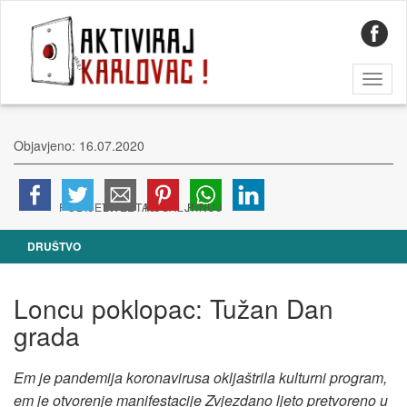
Toggl
naviga
Objavjeno: 16.07.2020
DRUŠTVO
Loncu poklopac: Tužan Dan
grada
Em je pandemija koronavirusa okljaštrila kulturni program,
em je otvorenje manifestacije Zvjezdano ljeto pretvoreno u