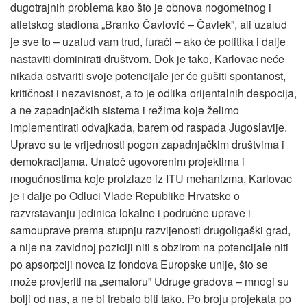
dugotrajnih problema kao što je obnova nogometnog i
atletskog stadiona „Branko Čavlović – Čavlek”, ali uzalud
je sve to – uzalud vam trud, furači – ako će politika i dalje
nastaviti dominirati društvom. Dok je tako, Karlovac neće
nikada ostvariti svoje potencijale jer će gušiti spontanost,
kritičnost i nezavisnost, a to je odlika orijentalnih despocija,
a ne zapadnjačkih sistema i režima koje želimo
implementirati odvajkada, barem od raspada Jugoslavije.
Upravo su te vrijednosti pogon zapadnjačkim društvima i
demokracijama. Unatoč ugovorenim projektima i
mogućnostima koje proizlaze iz ITU mehanizma, Karlovac
je i dalje po Odluci Vlade Republike Hrvatske o
razvrstavanju jedinica lokalne i područne uprave i
samouprave prema stupnju razvijenosti drugoligaški grad,
a nije na zavidnoj poziciji niti s obzirom na potencijale niti
po apsorpciji novca iz fondova Europske unije, što se
može provjeriti na „semaforu” Udruge gradova – mnogi su
bolji od nas, a ne bi trebalo biti tako. Po broju projekata po