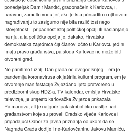
ponedjeljak Damir Mandić, gradonačelnik Karlovca, i,
naravno, zamutio vodu jer, ako je išta presudilo u njihovom
nagrađivanju to zasigurno nije bila različitost nego
istovjetnost – pripadnost istoj političkoj opciji ili naslanjanje
na nju, a ta politička opcija je, dakako, Hrvatska
demokratska zajednica čiji članovi očito u Karlovcu jedini
imaju pravo građanstva, pa stoga Karlovac ne može biti
otvoreni grad.
Ne pamtimo tužniji Dan grada od ovogodišnjeg – em je
pandemija koronavirusa okljaštrila kulturni program, em je
otvorenje manifestacije Zvjezdano ljeto pretvoreno u
predizborni skup HDZ-a, TV kalendar, emisija Hrvatske
televizije, je umjesto karlovačke Zvijezde prikazala
Palmanovu, ali je najgore ipak simboličko nasilje nad
građanstvom koje su proveli Gradsko vijeće Karlovca i
pripadajući Odbor za javna priznanja odlukom da se
Nagrada Grada dodijeli ne-Karlovčaninu Jakovu Mamiću,