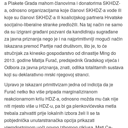
a Plakete Grada mahom članovima i donatorima SKHDZ-
a, odnosno organizacijama koje članovi SKHDZ-a vode ili
koje su članovi SKHDZ-a ili koalicijskog partnera Hrvatske
socijalno-liberalne stranke predložili. Na taj način ne samo
da su izigrani građani pozvani da kandidiraju sugrađane
za javna priznanja nego je i na najprimitivniji mogući način
iskazana premoć Partije nad društvom, što je, to će
stručnjak za kinesko gospodarstvo od dinastije Ming do
2013. godine Matija Furač, predsjednik Gradskog vijeća i
Odbora za javna priznanja, znati, odlika totalitarnih sustava
koji su deklarativno mrski njegovoj stranci.
Upravo je iskazani primitivizam jedna od indicija da je
Furač netko tko više pripada marginaliziranom
reakcionarnom krilu HDZ-a, odnosno možda mu čak nije
niti mjesto više u HDZ-u, pa bi ga plenkovićevska metla
trebala zahvatiti prije lokalnih izbora želi li se ta
pobjednička unutarstranačka opcija prikazati
vjerodostojnom uoči novog izbornog ciklusa. Mati Ce-