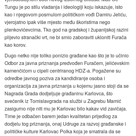
Tungu je po stilu vladanja i ideologiji koju iskazuje, isto
kao i njegovom posrnulom političkom vođi Damiru Jeliću,
vjerojatno ipak više mjesto među škoristima nego
plenkovićevcima. Tko god na gradskoj i županijskoj razini
plijevio stranački vrt, ne bi smio zaboraviti ukloniti Furača
kao korov.
Dugo netko nije toliko ponizio građane kao što je to učinio
Odbor za javna priznanja predvođen Furačem, jelićevskim
kamenčićom u cipeli centriranog HDZ-a. Pogažene su
odredbe javnog poziva za kandidiranje osoba i
organizacija za javna priznanja u kojemu jasno stoji da se
Nagrada Grada dodjeljuje građaninu Karlovca, što
svećenik iz Tomislavgrada na službi u Zagrebu Mamić
zasigurno nije niti mu je Karlovac bilo kakav vid zavičaja.
Time je odbačen barem jedan kvalitetan prijedlog za
dodjelu tog priznanja, onaj Udruge za razvoj građanske i
političke kulture Karlovac Polka koja je smatrala da se