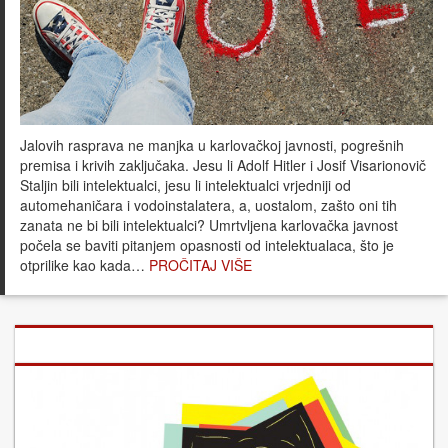
Jalovih rasprava ne manjka u karlovačkoj javnosti, pogrešnih
premisa i krivih zaključaka. Jesu li Adolf Hitler i Josif Visarionovič
Staljin bili intelektualci, jesu li intelektualci vrjedniji od
automehaničara i vodoinstalatera, a, uostalom, zašto oni tih
zanata ne bi bili intelektualci? Umrtvljena karlovačka javnost
počela se baviti pitanjem opasnosti od intelektualaca, što je
otprilike kao kada…
PROČITAJ VIŠE