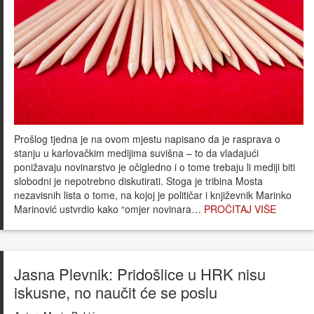
Prošlog tjedna je na ovom mjestu napisano da je rasprava o
stanju u karlovačkim medijima suvišna – to da vladajući
ponižavaju novinarstvo je očigledno i o tome trebaju li mediji biti
slobodni je nepotrebno diskutirati. Stoga je tribina Mosta
nezavisnih lista o tome, na kojoj je političar i književnik Marinko
Marinović ustvrdio kako “omjer novinara…
PROČITAJ VIŠE
Jasna Plevnik: Pridošlice u HRK nisu
iskusne, no naučit će se poslu