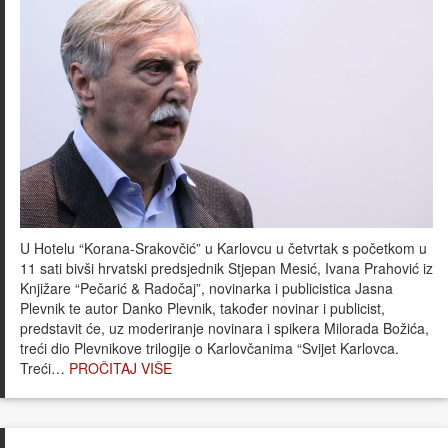
U Hotelu “Korana-Srakovčić” u Karlovcu u četvrtak s početkom u
11 sati bivši hrvatski predsjednik Stjepan Mesić, Ivana Prahović iz
Knjižare “Pečarić & Radočaj”, novinarka i publicistica Jasna
Plevnik te autor Danko Plevnik, također novinar i publicist,
predstavit će, uz moderiranje novinara i spikera Milorada Božića,
treći dio Plevnikove trilogije o Karlovčanima “Svijet Karlovca.
Treći…
PROČITAJ VIŠE