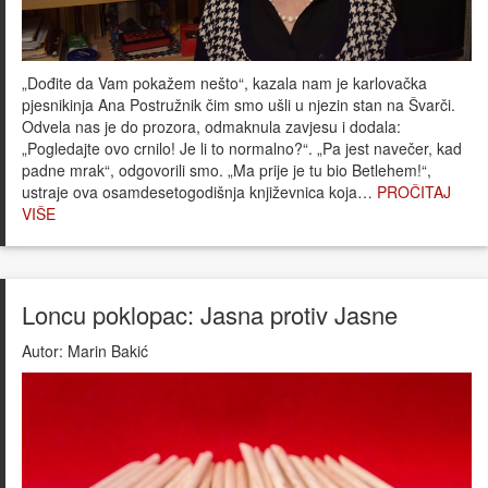
„Dođite da Vam pokažem nešto“, kazala nam je karlovačka
pjesnikinja Ana Postružnik čim smo ušli u njezin stan na Švarči.
Odvela nas je do prozora, odmaknula zavjesu i dodala:
„Pogledajte ovo crnilo! Je li to normalno?“. „Pa jest navečer, kad
padne mrak“, odgovorili smo. „Ma prije je tu bio Betlehem!“,
ustraje ova osamdesetogodišnja književnica koja…
PROČITAJ
VIŠE
Loncu poklopac: Jasna protiv Jasne
Autor:
Marin Bakić