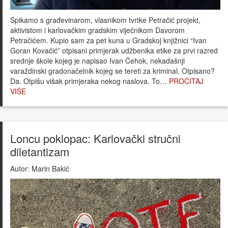
Spikamo s građevinarom, vlasnikom tvrtke Petračić projekt,
aktivistom i karlovačkim gradskim vijećnikom Davorom
Petračićem. Kupio sam za pet kuna u Gradskoj knjižnici “Ivan
Goran Kovačić” otpisani primjerak udžbenika etike za prvi razred
srednje škole kojeg je napisao Ivan Čehok, nekadašnji
varaždinski gradonačelnik kojeg se tereti za kriminal. Otpisano?
Da. Otpišu višak primjeraka nekog naslova. To…
PROČITAJ
VIŠE
Loncu poklopac: Karlovački stručni
diletantizam
Autor:
Marin Bakić