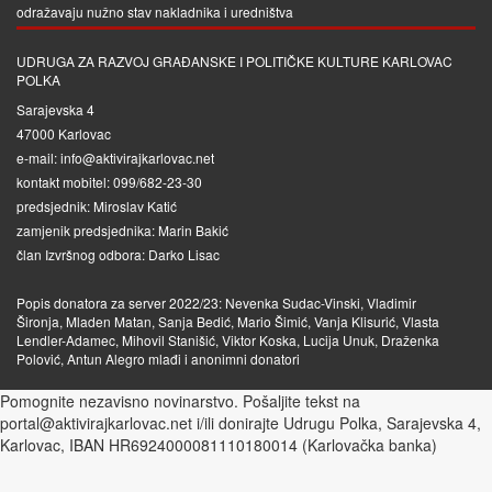
odražavaju nužno stav nakladnika i uredništva
UDRUGA ZA RAZVOJ GRAĐANSKE I POLITIČKE KULTURE KARLOVAC
POLKA
Sarajevska 4
47000 Karlovac
e-mail: info@aktivirajkarlovac.net
kontakt mobitel: 099/682-23-30
predsjednik: Miroslav Katić
zamjenik predsjednika: Marin Bakić
član Izvršnog odbora: Darko Lisac
Popis donatora za server 2022/23: Nevenka Sudac-Vinski, Vladimir
Šironja, Mladen Matan, Sanja Bedić, Mario Šimić, Vanja Klisurić, Vlasta
Lendler-Adamec, Mihovil Stanišić, Viktor Koska, Lucija Unuk, Draženka
Polović, Antun Alegro mlađi i anonimni donatori
Pomognite nezavisno novinarstvo. Pošaljite tekst na
portal@aktivirajkarlovac.net i/ili donirajte Udrugu Polka, Sarajevska 4,
Karlovac, IBAN HR6924000081110180014 (Karlovačka banka)