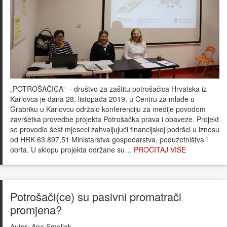
„POTROŠAČICA“ – društvo za zaštitu potrošačica Hrvatska iz
Karlovca je dana 28. listopada 2019. u Centru za mlade u
Grabriku u Karlovcu održalo konferenciju za medije povodom
završetka provedbe projekta Potrošačka prava i obaveze. Projekt
se provodio šest mjeseci zahvaljujući financijskoj podršci u iznosu
od HRK 63.897,51 Ministarstva gospodarstva, poduzetništva i
obrta. U sklopu projekta održane su…
PROČITAJ VIŠE
Potrošači(ce) su pasivni promatrači
promjena?
Autor:
Ana Smoljak