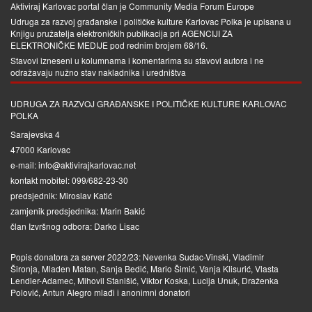
Aktiviraj Karlovac portal član je
Community Media Forum Europe
Udruga za razvoj građanske i političke kulture Karlovac Polka je upisana u
Knjigu pružatelja elektroničkih publikacija pri
AGENCIJI ZA
ELEKTRONIČKE MEDIJE
pod rednim brojem 68/16.
Stavovi izneseni u kolumnama i komentarima su stavovi autora i ne
odražavaju nužno stav nakladnika i uredništva
UDRUGA ZA RAZVOJ GRAĐANSKE I POLITIČKE KULTURE KARLOVAC
POLKA
Sarajevska 4
47000 Karlovac
e-mail: info@aktivirajkarlovac.net
kontakt mobitel: 099/682-23-30
predsjednik: Miroslav Katić
zamjenik predsjednika: Marin Bakić
član Izvršnog odbora: Darko Lisac
Popis donatora za server 2022/23: Nevenka Sudac-Vinski, Vladimir
Šironja, Mladen Matan, Sanja Bedić, Mario Šimić, Vanja Klisurić, Vlasta
Lendler-Adamec, Mihovil Stanišić, Viktor Koska, Lucija Unuk, Draženka
Polović, Antun Alegro mlađi i anonimni donatori