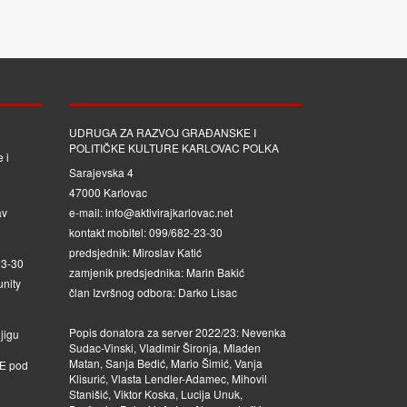
UDRUGA ZA RAZVOJ GRAĐANSKE I
POLITIČKE KULTURE KARLOVAC POLKA
 i
Sarajevska 4
47000 Karlovac
av
e-mail: info@aktivirajkarlovac.net
kontakt mobitel: 099/682-23-30
predsjednik: Miroslav Katić
23-30
zamjenik predsjednika: Marin Bakić
nity
član Izvršnog odbora: Darko Lisac
Popis donatora za server 2022/23: Nevenka
jigu
Sudac-Vinski, Vladimir Šironja, Mladen
Matan, Sanja Bedić, Mario Šimić, Vanja
JE
pod
Klisurić, Vlasta Lendler-Adamec, Mihovil
Stanišić, Viktor Koska, Lucija Unuk,