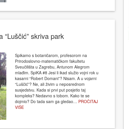
a “Luščić” skriva park
Spikamo s botaničarom, profesorom na
Prirodoslovno-matematičkom fakultetu
Sveučilišta u Zagrebu, Antunom Alegrom
mlađim. SpiKA #8 Jesi li ikad služio vojni rok u
kasarni “Robert Domani”? Nisam. A u vojarni
“Luščić”? Ne, ali živim u neposrednom
susjedstvu. Kada si prvi put posjetio taj
kompleks? Nedavno s tobom. Kako te se
dojmio? Do tada sam ga gledao…
PROČITAJ
VIŠE