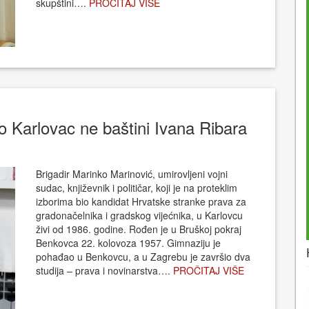
skupštini….
PROČITAJ VIŠE
o Karlovac ne baštini Ivana Ribara
Brigadir Marinko Marinović, umirovljeni vojni
sudac, književnik i političar, koji je na proteklim
izborima bio kandidat Hrvatske stranke prava za
gradonačelnika i gradskog vijećnika, u Karlovcu
živi od 1986. godine. Rođen je u Bruškoj pokraj
Benkovca 22. kolovoza 1957. Gimnaziju je
pohađao u Benkovcu, a u Zagrebu je završio dva
studija – prava i novinarstva….
PROČITAJ VIŠE