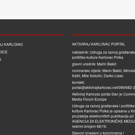
AKTIVIRAJ KARLOVAC PORTAL
AJ KARLOVAC
OICE
nakladnik: Udruga za razvoj građanske
političke kulture Karlovac Polka
A
glavni urednik: Marin Bakić
novinarsko vijeće: Marin Bakić, Mirosl
Katić, Mile Sokolić, Darko Lisac
kontakt:
portal@aktivirajkarlovac.net/099/682-
Aktiviraj Karlovac portal član je
Commu
Media Forum Europe
Udruga za razvoj građanske i političke
kulture Karlovac Polka je upisana u Kn
pružatelja elektroničkih publikacija pri
AGENCIJI ZA ELEKTRONIČKE MEDI
rednim brojem 68/16.
Stavovi izneseni u kolumnama i