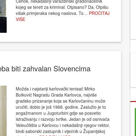
Čehok, nekadašnji varaždinski gradonačelnik
kojeg se tereti za kriminal. Otpisano? Da. Otpišu
višak primjeraka nekog naslova. To…
PROČITAJ
VIŠE
eba biti zahvalan Slovencima
Možda i najstariji karlovački tenisač Mirko
Butković Nagradu Grada Karlovca, najviše
gradsko prizananje koja se Karlovčaninu može
uručiti, dobio je još 1968. godine. Zaslužio je to
angažmanom u Jugoturbini gdje se posvetio
istraživanju i razvoju tvrtke. Jedan je od osnivača
Veleučilišta u Karlovcu i nekadašnji njegov rektor,
bivši saborski zastupnik i vijećnik u Županijskoj