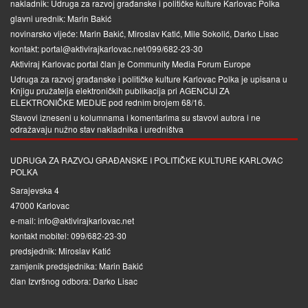
nakladnik: Udruga za razvoj građanske i političke kulture Karlovac Polka
glavni urednik: Marin Bakić
novinarsko vijeće: Marin Bakić, Miroslav Katić, Mile Sokolić, Darko Lisac
kontakt: portal@aktivirajkarlovac.net/099/682-23-30
Aktiviraj Karlovac portal član je
Community Media Forum Europe
Udruga za razvoj građanske i političke kulture Karlovac Polka je upisana u
Knjigu pružatelja elektroničkih publikacija pri
AGENCIJI ZA
ELEKTRONIČKE MEDIJE
pod rednim brojem 68/16.
Stavovi izneseni u kolumnama i komentarima su stavovi autora i ne
odražavaju nužno stav nakladnika i uredništva
UDRUGA ZA RAZVOJ GRAĐANSKE I POLITIČKE KULTURE KARLOVAC
POLKA
Sarajevska 4
47000 Karlovac
e-mail: info@aktivirajkarlovac.net
kontakt mobitel: 099/682-23-30
predsjednik: Miroslav Katić
zamjenik predsjednika: Marin Bakić
član Izvršnog odbora: Darko Lisac