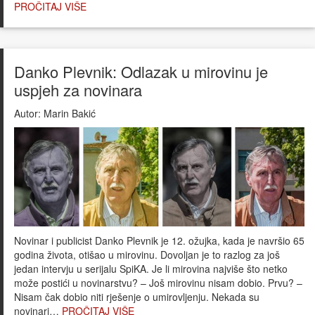
PROČITAJ VIŠE
Danko Plevnik: Odlazak u mirovinu je
uspjeh za novinara
Autor:
Marin Bakić
Novinar i publicist Danko Plevnik je 12. ožujka, kada je navršio 65
godina života, otišao u mirovinu. Dovoljan je to razlog za još
jedan intervju u serijalu SpiKA. Je li mirovina najviše što netko
može postići u novinarstvu? – Još mirovinu nisam dobio. Prvu? –
Nisam čak dobio niti rješenje o umirovljenju. Nekada su
novinari…
PROČITAJ VIŠE