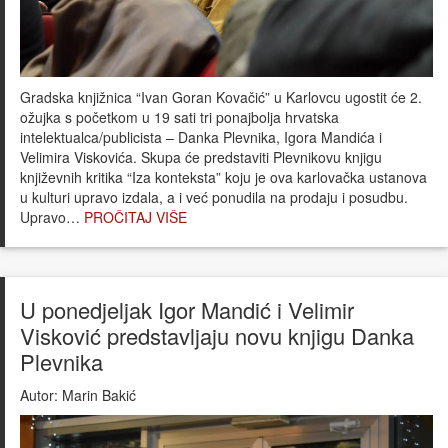
Gradska knjižnica “Ivan Goran Kovačić” u Karlovcu ugostit će 2.
ožujka s početkom u 19 sati tri ponajbolja hrvatska
intelektualca/publicista – Danka Plevnika, Igora Mandića i
Velimira Viskovića. Skupa će predstaviti Plevnikovu knjigu
književnih kritika “Iza konteksta” koju je ova karlovačka ustanova
u kulturi upravo izdala, a i već ponudila na prodaju i posudbu.
Upravo…
PROČITAJ VIŠE
U ponedjeljak Igor Mandić i Velimir
Visković predstavljaju novu knjigu Danka
Plevnika
Autor:
Marin Bakić