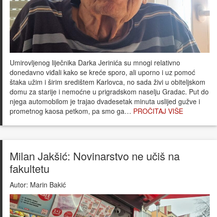
Umirovljenog liječnika Darka Jerinića su mnogi relativno
donedavno viđali kako se kreće sporo, ali uporno i uz pomoć
štaka užim i širim središtem Karlovca, no sada živi u obiteljskom
domu za starije i nemoćne u prigradskom naselju Gradac. Put do
njega automobilom je trajao dvadesetak minuta uslijed gužve i
prometnog kaosa petkom, pa smo ga…
PROČITAJ VIŠE
Milan Jakšić: Novinarstvo ne učiš na
fakultetu
Autor:
Marin Bakić