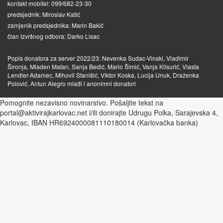
kontakt mobitel: 099/682-23-30
predsjednik: Miroslav Katić
zamjenik predsjednika: Marin Bakić
član Izvršnog odbora: Darko Lisac
Popis donatora za server 2022/23: Nevenka Sudac-Vinski, Vladimir
Šironja, Mladen Matan, Sanja Bedić, Mario Šimić, Vanja Klisurić, Vlasta
Lendler-Adamec, Mihovil Stanišić, Viktor Koska, Lucija Unuk, Draženka
Polović, Antun Alegro mlađi i anonimni donatori
Pomognite nezavisno novinarstvo. Pošaljite tekst na
portal@aktivirajkarlovac.net i/ili donirajte Udrugu Polka, Sarajevska 4,
Karlovac, IBAN HR6924000081110180014 (Karlovačka banka)