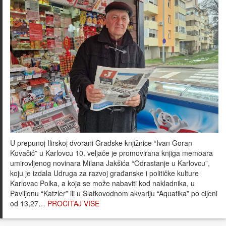
U prepunoj Ilirskoj dvorani Gradske knjižnice “Ivan Goran
Kovačić” u Karlovcu 10. veljače je promovirana knjiga memoara
umirovljenog novinara Milana Jakšića “Odrastanje u Karlovcu”,
koju je izdala Udruga za razvoj građanske i političke kulture
Karlovac Polka, a koja se može nabaviti kod nakladnika, u
Paviljonu “Katzler” ili u Slatkovodnom akvariju “Aquatika” po cijeni
od 13,27…
PROČITAJ VIŠE