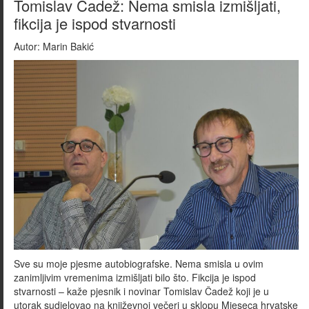
Tomislav Čadež: Nema smisla izmišljati,
fikcija je ispod stvarnosti
Autor:
Marin Bakić
Sve su moje pjesme autobiografske. Nema smisla u ovim
zanimljivim vremenima izmišljati bilo što. Fikcija je ispod
stvarnosti – kaže pjesnik i novinar Tomislav Čadež koji je u
utorak sudjelovao na književnoj večeri u sklopu Mjeseca hrvatske