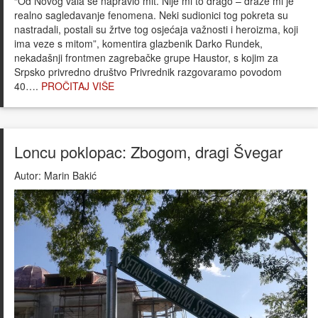
“Od Novog vala se napravio mit. Nije mi to drago – draže mi je
realno sagledavanje fenomena. Neki sudionici tog pokreta su
nastradali, postali su žrtve tog osjećaja važnosti i heroizma, koji
ima veze s mitom”, komentira glazbenik Darko Rundek,
nekadašnji frontmen zagrebačke grupe Haustor, s kojim za
Srpsko privredno društvo Privrednik razgovaramo povodom
40….
PROČITAJ VIŠE
Loncu poklopac: Zbogom, dragi Švegar
Autor:
Marin Bakić