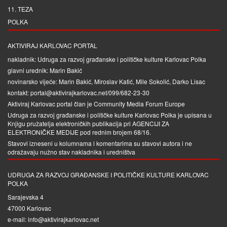
11. TEZA
POLKA
AKTIVIRAJ KARLOVAC PORTAL
nakladnik: Udruga za razvoj građanske i političke kulture Karlovac Polka
glavni urednik: Marin Bakić
novinarsko vijeće: Marin Bakić, Miroslav Katić, Mile Sokolić, Darko Lisac
kontakt: portal@aktivirajkarlovac.net/099/682-23-30
Aktiviraj Karlovac portal član je
Community Media Forum Europe
Udruga za razvoj građanske i političke kulture Karlovac Polka je upisana u
Knjigu pružatelja elektroničkih publikacija pri
AGENCIJI ZA
ELEKTRONIČKE MEDIJE
pod rednim brojem 68/16.
Stavovi izneseni u kolumnama i komentarima su stavovi autora i ne
odražavaju nužno stav nakladnika i uredništva
UDRUGA ZA RAZVOJ GRAĐANSKE I POLITIČKE KULTURE KARLOVAC
POLKA
Sarajevska 4
47000 Karlovac
e-mail: info@aktivirajkarlovac.net