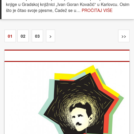
knjige u Gradskoj knjižnici „Ivan Goran Kovačić“ u Karlovcu. Osim
što je čitao svoje pjesme, Čadež se u…
PROČITAJ VIŠE
01
02
03
>
>>