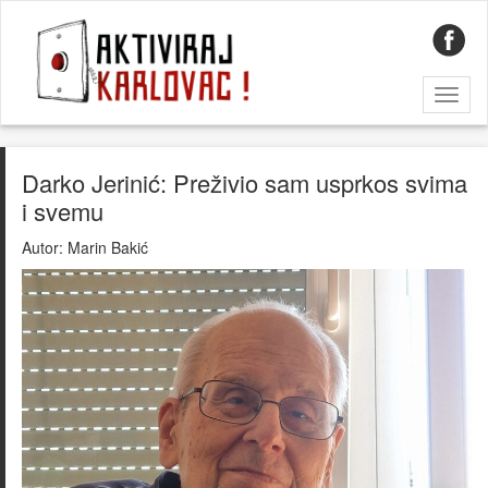
Toggl
naviga
Darko Jerinić: Preživio sam usprkos svima
i svemu
Autor:
Marin Bakić