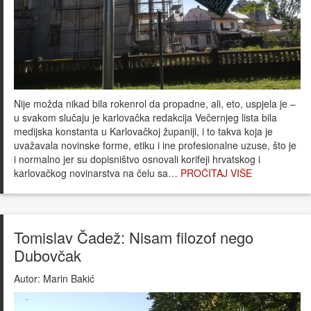
Nije možda nikad bila rokenrol da propadne, ali, eto, uspjela je –
u svakom slučaju je karlovačka redakcija Večernjeg lista bila
medijska konstanta u Karlovačkoj županiji, i to takva koja je
uvažavala novinske forme, etiku i ine profesionalne uzuse, što je
i normalno jer su dopisništvo osnovali korifeji hrvatskog i
karlovačkog novinarstva na čelu sa…
PROČITAJ VIŠE
Tomislav Čadež: Nisam filozof nego
Dubovčak
Autor:
Marin Bakić