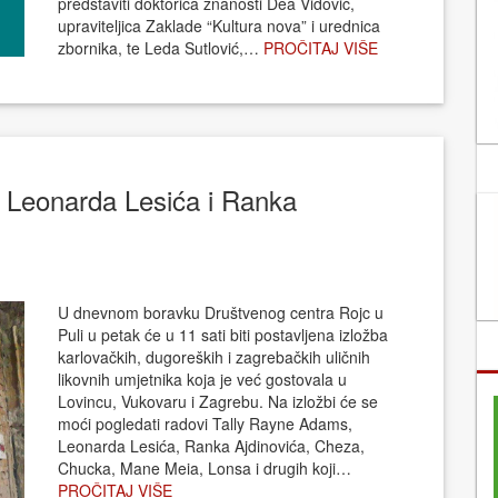
predstaviti doktorica znanosti Dea Vidović,
upraviteljica Zaklade “Kultura nova” i urednica
zbornika, te Leda Sutlović,…
PROČITAJ VIŠE
 Leonarda Lesića i Ranka
U dnevnom boravku Društvenog centra Rojc u
Puli u petak će u 11 sati biti postavljena izložba
karlovačkih, dugoreških i zagrebačkih uličnih
likovnih umjetnika koja je već gostovala u
Lovincu, Vukovaru i Zagrebu. Na izložbi će se
moći pogledati radovi Tally Rayne Adams,
Leonarda Lesića, Ranka Ajdinovića, Cheza,
Chucka, Mane Meia, Lonsa i drugih koji…
PROČITAJ VIŠE