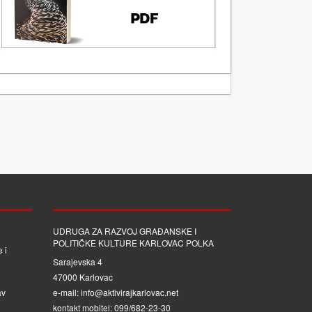
UDRUGA ZA RAZVOJ GRAĐANSKE I
POLITIČKE KULTURE KARLOVAC POLKA
 i
Sarajevska 4
47000 Karlovac
av
e-mail: info@aktivirajkarlovac.net
kontakt mobitel: 099/682-23-30