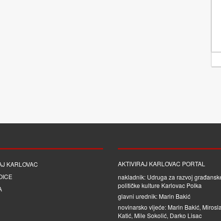
AKTIVIRAJ KARLOVAC PORTAL
AJ KARLOVAC
OICE
nakladnik: Udruga za razvoj građanske
političke kulture Karlovac Polka
A
glavni urednik: Marin Bakić
novinarsko vijeće: Marin Bakić, Mirosl
Katić, Mile Sokolić, Darko Lisac