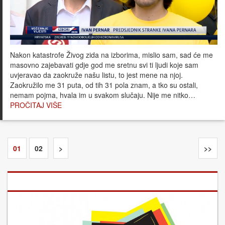
Nakon katastrofe Živog zida na izborima, mislio sam, sad će me
masovno zajebavati gdje god me sretnu svi ti ljudi koje sam
uvjeravao da zaokruže našu listu, to jest mene na njoj.
Zaokružilo me 31 puta, od tih 31 pola znam, a tko su ostali,
nemam pojma, hvala im u svakom slučaju. Nije me nitko…
PROČITAJ VIŠE
01
02
>
>>