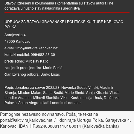
Stavovi izneseni u kolumnama i komentarima su stavovi autora i ne
odražavaju nužno stav nakladnika i uredništva
UDRUGA ZA RAZVOJ GRAĐANSKE I POLITIČKE KULTURE KARLOVAC
POLKA
Sarajevska 4
47000 Karlovac
e-mail: info@aktivirajkarlovac.net
kontakt mobitel: 099/682-23-30
predsjednik: Miroslav Katić
zamjenik predsjednika: Marin Bakić
član Izvršnog odbora: Darko Lisac
Popis donatora za server 2022/23: Nevenka Sudac-Vinski, Vladimir
Šironja, Mladen Matan, Sanja Bedić, Mario Šimić, Vanja Klisurić, Vlasta
Lendler-Adamec, Mihovil Stanišić, Viktor Koska, Lucija Unuk, Draženka
Polović, Antun Alegro mlađi i anonimni donatori
Pomognite nezavisno novinarstvo. Pošaljite tekst na
portal@aktivirajkarlovac.net i/ili donirajte Udrugu Polka, Sarajevska 4,
Karlovac, IBAN HR6924000081110180014 (Karlovačka banka)