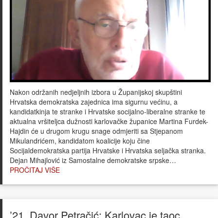
Nakon održanih nedjeljnih izbora u Županijskoj skupštini
Hrvatska demokratska zajednica ima sigurnu većinu, a
kandidatkinja te stranke i Hrvatske socijalno-liberalne stranke te
aktualna vršiteljca dužnosti karlovačke županice Martina Furdek-
Hajdin će u drugom krugu snage odmjeriti sa Stjepanom
Mikulandrićem, kandidatom koalicije koju čine
Socijaldemokratska partija Hrvatske i Hrvatska seljačka stranka.
Dejan Mihajlović iz Samostalne demokratske srpske…
PROČITAJ VIŠE
’21, Davor Petračić: Karlovac je taoc