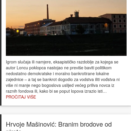
Igrom slučaja ili namjere, eksapističko razdoblje za kojega se
autor Loncu poklopca nastojao ne previše baviti politikom
nedostatno demokratske i moralno bankrotirane lokalne
zajednice – a taj se bankrot dogodio za vodstva iliti vođstva ni
više ni manje nego bogoslova uslijed većeg priliva novca iz
raznih fondova ili, kako bi se poput lopova izrazio isti…
PROČITAJ VIŠE
Hrvoje Mašinović: Branim brodove od