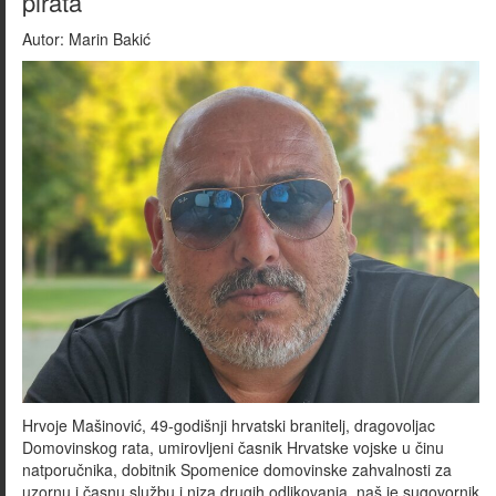
pirata
Autor:
Marin Bakić
Hrvoje Mašinović, 49-godišnji hrvatski branitelj, dragovoljac
Domovinskog rata, umirovljeni časnik Hrvatske vojske u činu
natporučnika, dobitnik Spomenice domovinske zahvalnosti za
uzornu i časnu službu i niza drugih odlikovanja, naš je sugovornik