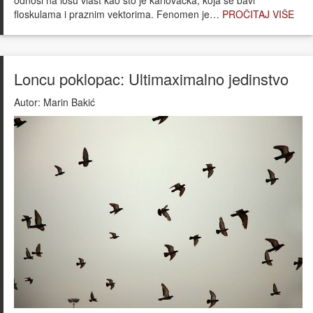
odnosi na lošu vlast kao što je karlovačka, koja se bavi
floskulama i praznim vektorima. Fenomen je…
PROČITAJ VIŠE
Loncu poklopac: Ultimaximalno jedinstvo
Autor:
Marin Bakić