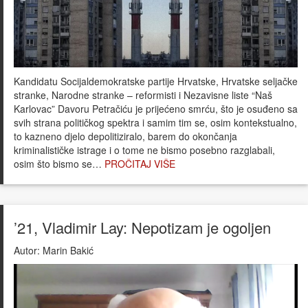
Kandidatu Socijaldemokratske partije Hrvatske, Hrvatske seljačke
stranke, Narodne stranke – reformisti i Nezavisne liste “Naš
Karlovac” Davoru Petračiću je prijećeno smrću, što je osuđeno sa
svih strana političkog spektra i samim tim se, osim kontekstualno,
to kazneno djelo depolitiziralo, barem do okončanja
kriminalističke istrage i o tome ne bismo posebno razglabali,
osim što bismo se…
PROČITAJ VIŠE
’21, Vladimir Lay: Nepotizam je ogoljen
Autor:
Marin Bakić