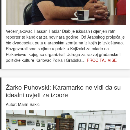
Večernjakovac Hassan Haidar Diab je iskusan i cijenjen ratni
reporter te kandidat za novinara godine. Od Arapskog proljeća je
bio dvadesetak puta u arapskim zemljama iz kojih je izvještavao.
Razgovarali smo s njime u petak u Knjižnici za mlade na
Polkaviewu, kojeg su organizirali Udruga za razvoj građanske i
političke kulture Karlovac Polka i Gradska…
PROČITAJ VIŠE
Žarko Puhovski: Karamarko ne vidi da su
idealni uvjeti za izbore
Autor:
Marin Bakić