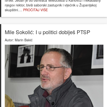
tvrtke. Jedan je od osnivača Veleučilišta u Karlovcu i nekadašnji
njegov rektor, bivši saborski zastupnik i vijećnik u Županijskoj
skupštini….
PROČITAJ VIŠE
Mile Sokolić: I u politici dobiješ PTSP
Autor:
Marin Bakić