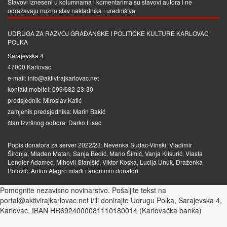
Stavovi izneseni u kolumnama i komentarima su stavovi autora i ne
odražavaju nužno stav nakladnika i uredništva
UDRUGA ZA RAZVOJ GRAĐANSKE I POLITIČKE KULTURE KARLOVAC
POLKA
Sarajevska 4
47000 Karlovac
e-mail: info@aktivirajkarlovac.net
kontakt mobitel: 099/682-23-30
predsjednik: Miroslav Katić
zamjenik predsjednika: Marin Bakić
član Izvršnog odbora: Darko Lisac
Popis donatora za server 2022/23: Nevenka Sudac-Vinski, Vladimir
Šironja, Mladen Matan, Sanja Bedić, Mario Šimić, Vanja Klisurić, Vlasta
Lendler-Adamec, Mihovil Stanišić, Viktor Koska, Lucija Unuk, Draženka
Polović, Antun Alegro mlađi i anonimni donatori
Pomognite nezavisno novinarstvo. Pošaljite tekst na
portal@aktivirajkarlovac.net i/ili donirajte Udrugu Polka, Sarajevska 4,
Karlovac, IBAN HR6924000081110180014 (Karlovačka banka)