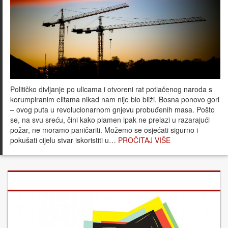
Političko divljanje po ulicama i otvoreni rat potlačenog naroda s
korumpiranim elitama nikad nam nije bio bliži. Bosna ponovo gori
– ovog puta u revolucionarnom gnjevu probuđenih masa. Pošto
se, na svu sreću, čini kako plamen ipak ne prelazi u razarajući
požar, ne moramo paničariti. Možemo se osjećati sigurno i
pokušati cijelu stvar iskoristiti u…
PROČITAJ VIŠE