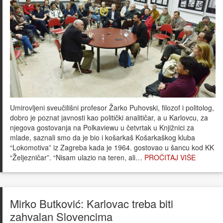
Umirovljeni sveučilišni profesor Žarko Puhovski, filozof i politolog,
dobro je poznat javnosti kao politički analitičar, a u Karlovcu, za
njegova gostovanja na Polkaviewu u četvrtak u Knjižnici za
mlade, saznali smo da je bio i košarkaš Košarkaškog kluba
“Lokomotiva” iz Zagreba kada je 1964. gostovao u šancu kod KK
“Željezničar”. “Nisam ulazio na teren, ali…
PROČITAJ VIŠE
Mirko Butković: Karlovac treba biti
zahvalan Slovencima