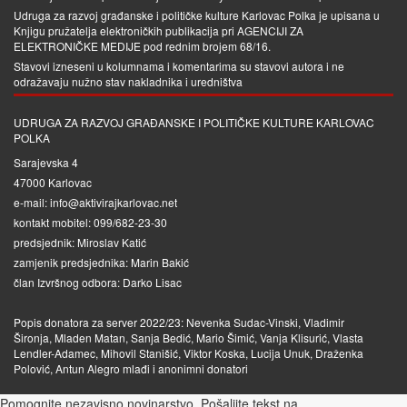
Udruga za razvoj građanske i političke kulture Karlovac Polka je upisana u
Knjigu pružatelja elektroničkih publikacija pri
AGENCIJI ZA
ELEKTRONIČKE MEDIJE
pod rednim brojem 68/16.
Stavovi izneseni u kolumnama i komentarima su stavovi autora i ne
odražavaju nužno stav nakladnika i uredništva
UDRUGA ZA RAZVOJ GRAĐANSKE I POLITIČKE KULTURE KARLOVAC
POLKA
Sarajevska 4
47000 Karlovac
e-mail: info@aktivirajkarlovac.net
kontakt mobitel: 099/682-23-30
predsjednik: Miroslav Katić
zamjenik predsjednika: Marin Bakić
član Izvršnog odbora: Darko Lisac
Popis donatora za server 2022/23: Nevenka Sudac-Vinski, Vladimir
Šironja, Mladen Matan, Sanja Bedić, Mario Šimić, Vanja Klisurić, Vlasta
Lendler-Adamec, Mihovil Stanišić, Viktor Koska, Lucija Unuk, Draženka
Polović, Antun Alegro mlađi i anonimni donatori
Pomognite nezavisno novinarstvo. Pošaljite tekst na