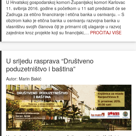
U Hrvatskoj gospodarskoj komori-Županijskoj komori Karlovac
11. svibnja 2016. godine s početkom u 11 sati predstavit će se
Zadruga za etično financiranje i etična banka u osnivanju. – S
obzirom kako je etična banka u osnivanju razvojna banka u
vlasništvu svojih članova čiji je primarni cilj ulaganje u razvoj
zajednice kroz projekte koji su financijski,…
PROČITAJ VIŠE
U srijedu rasprava “Društveno
poduzetništvo i baština”
Autor:
Marin Bakić