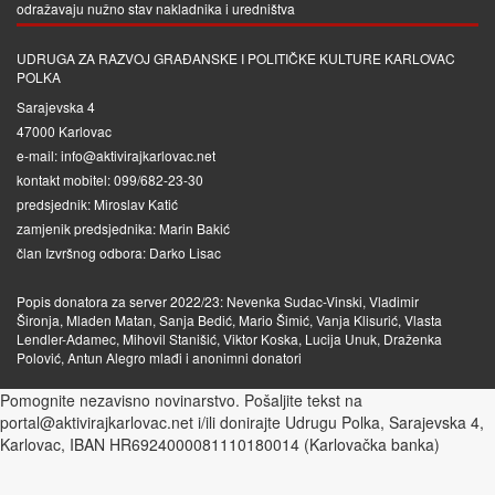
odražavaju nužno stav nakladnika i uredništva
UDRUGA ZA RAZVOJ GRAĐANSKE I POLITIČKE KULTURE KARLOVAC
POLKA
Sarajevska 4
47000 Karlovac
e-mail: info@aktivirajkarlovac.net
kontakt mobitel: 099/682-23-30
predsjednik: Miroslav Katić
zamjenik predsjednika: Marin Bakić
član Izvršnog odbora: Darko Lisac
Popis donatora za server 2022/23: Nevenka Sudac-Vinski, Vladimir
Šironja, Mladen Matan, Sanja Bedić, Mario Šimić, Vanja Klisurić, Vlasta
Lendler-Adamec, Mihovil Stanišić, Viktor Koska, Lucija Unuk, Draženka
Polović, Antun Alegro mlađi i anonimni donatori
Pomognite nezavisno novinarstvo. Pošaljite tekst na
portal@aktivirajkarlovac.net i/ili donirajte Udrugu Polka, Sarajevska 4,
Karlovac, IBAN HR6924000081110180014 (Karlovačka banka)