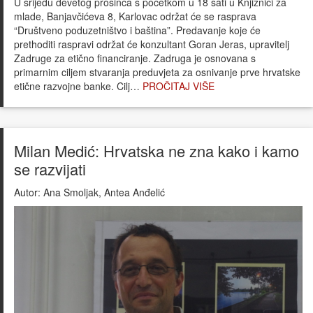
U srijedu devetog prosinca s početkom u 18 sati u Knjižnici za
mlade, Banjavčićeva 8, Karlovac održat će se rasprava
“Društveno poduzetništvo i baština”. Predavanje koje će
prethoditi raspravi održat će konzultant Goran Jeras, upravitelj
Zadruge za etično financiranje. Zadruga je osnovana s
primarnim ciljem stvaranja preduvjeta za osnivanje prve hrvatske
etične razvojne banke. Cilj…
PROČITAJ VIŠE
Milan Medić: Hrvatska ne zna kako i kamo
se razvijati
Autor:
Ana Smoljak, Antea Anđelić