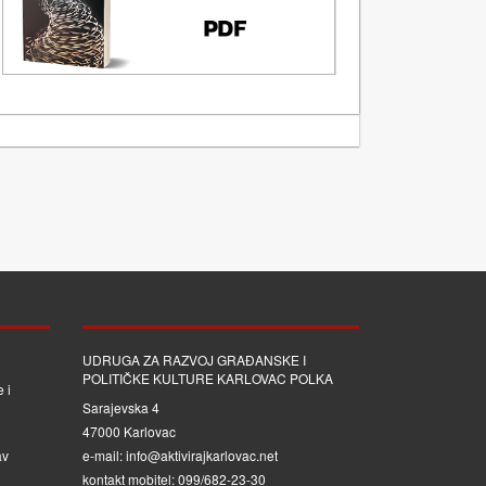
UDRUGA ZA RAZVOJ GRAĐANSKE I
POLITIČKE KULTURE KARLOVAC POLKA
 i
Sarajevska 4
47000 Karlovac
av
e-mail: info@aktivirajkarlovac.net
kontakt mobitel: 099/682-23-30