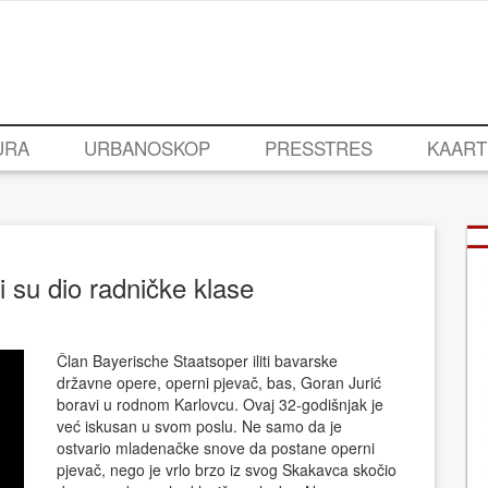
URA
URBANOSKOP
PRESSTRES
KAART
i su dio radničke klase
Član Bayerische Staatsoper iliti bavarske
državne opere, operni pjevač, bas, Goran Jurić
boravi u rodnom Karlovcu. Ovaj 32-godišnjak je
već iskusan u svom poslu. Ne samo da je
ostvario mladenačke snove da postane operni
pjevač, nego je vrlo brzo iz svog Skakavca skočio