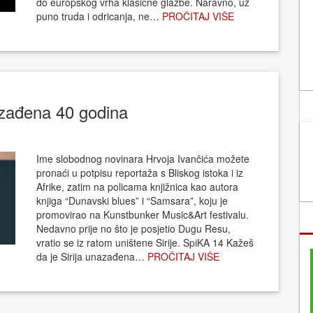
do europskog vrha klasične glazbe. Naravno, uz
puno truda i odricanja, ne…
PROČITAJ VIŠE
nazađena 40 godina
Ime slobodnog novinara Hrvoja Ivančića možete
pronaći u potpisu reportaža s Bliskog istoka i iz
Afrike, zatim na policama knjižnica kao autora
knjiga “Dunavski blues” i “Samsara”, koju je
promovirao na Kunstbunker Music&Art festivalu.
Nedavno prije no što je posjetio Dugu Resu,
vratio se iz ratom uništene Sirije. SpiKA 14 Kažeš
da je Sirija unazađena…
PROČITAJ VIŠE