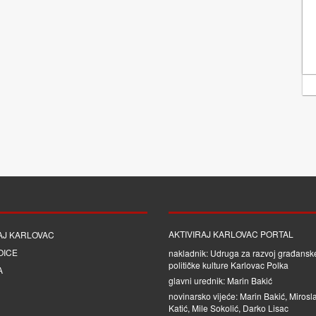
AKTIVIRAJ KARLOVAC PORTAL
AJ KARLOVAC
OICE
nakladnik: Udruga za razvoj građanske
političke kulture Karlovac Polka
A
glavni urednik: Marin Bakić
novinarsko vijeće: Marin Bakić, Mirosl
Katić, Mile Sokolić, Darko Lisac