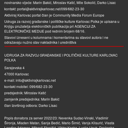
novinarsko vijeće: Marin Bakić, Miroslav Katić, Mile Sokolić, Darko Lisac
kontakt: portal@aktivirajkarlovac.net/099/682-23-30
Aktiviraj Karlovac portal član je
Community Media Forum Europe
Udruga za razvoj građanske i političke kulture Karlovac Polka je upisana u
Knjigu pružatelja elektroničkih publikacija pri
AGENCIJI ZA
ELEKTRONIČKE MEDIJE
pod rednim brojem 68/16.
Stavovi izneseni u kolumnama i komentarima su stavovi autora i ne
odražavaju nužno stav nakladnika i uredništva
UDRUGA ZA RAZVOJ GRAĐANSKE I POLITIČKE KULTURE KARLOVAC
POLKA
Sarajevska 4
47000 Karlovac
e-mail: info@aktivirajkarlovac.net
kontakt mobitel: 099/682-23-30
predsjednik: Miroslav Katić
zamjenik predsjednika: Marin Bakić
član Izvršnog odbora: Darko Lisac
Popis donatora za server 2022/23: Nevenka Sudac-Vinski, Vladimir
Šironja, Mladen Matan, Sanja Bedić, Mario Šimić, Vanja Klisurić, Vlasta
Lendler-Adamec, Mihovil Stanišić, Viktor Koska, Lucija Unuk, Draženka