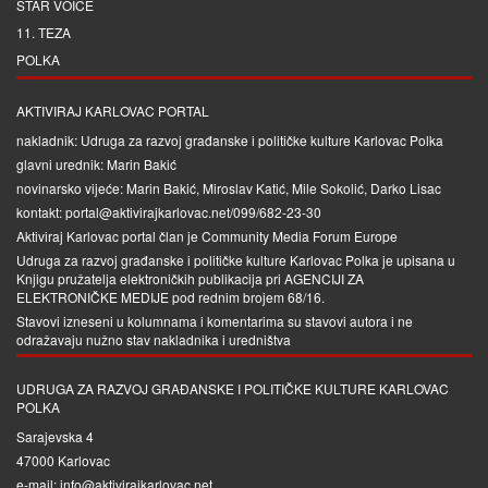
STAR VOICE
11. TEZA
POLKA
AKTIVIRAJ KARLOVAC PORTAL
nakladnik: Udruga za razvoj građanske i političke kulture Karlovac Polka
glavni urednik: Marin Bakić
novinarsko vijeće: Marin Bakić, Miroslav Katić, Mile Sokolić, Darko Lisac
kontakt: portal@aktivirajkarlovac.net/099/682-23-30
Aktiviraj Karlovac portal član je
Community Media Forum Europe
Udruga za razvoj građanske i političke kulture Karlovac Polka je upisana u
Knjigu pružatelja elektroničkih publikacija pri
AGENCIJI ZA
ELEKTRONIČKE MEDIJE
pod rednim brojem 68/16.
Stavovi izneseni u kolumnama i komentarima su stavovi autora i ne
odražavaju nužno stav nakladnika i uredništva
UDRUGA ZA RAZVOJ GRAĐANSKE I POLITIČKE KULTURE KARLOVAC
POLKA
Sarajevska 4
47000 Karlovac
e-mail: info@aktivirajkarlovac.net