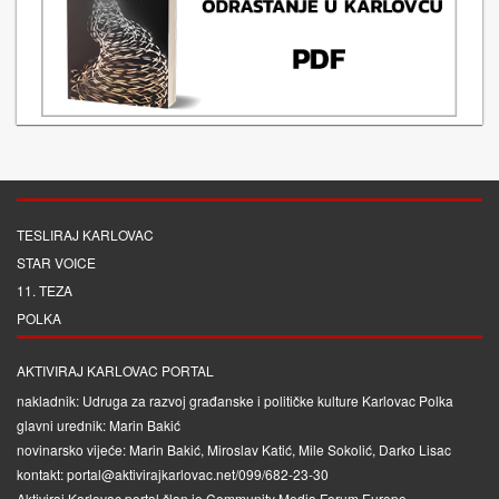
TESLIRAJ KARLOVAC
STAR VOICE
11. TEZA
POLKA
AKTIVIRAJ KARLOVAC PORTAL
nakladnik: Udruga za razvoj građanske i političke kulture Karlovac Polka
glavni urednik: Marin Bakić
novinarsko vijeće: Marin Bakić, Miroslav Katić, Mile Sokolić, Darko Lisac
kontakt: portal@aktivirajkarlovac.net/099/682-23-30
Aktiviraj Karlovac portal član je
Community Media Forum Europe