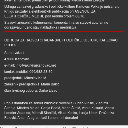
Udruga za razvoj građanske i političke kulture Karlovac Polka je upisana u
Knjigu pružatelja elektroničkih publikacija pri
AGENCIJI ZA
ELEKTRONIČKE MEDIJE
pod rednim brojem 68/16.
Stavovi izneseni u kolumnama i komentarima su stavovi autora i ne
odražavaju nužno stav nakladnika i uredništva
UDRUGA ZA RAZVOJ GRAĐANSKE I POLITIČKE KULTURE KARLOVAC
POLKA
Sarajevska 4
47000 Karlovac
e-mail: info@aktivirajkarlovac.net
kontakt mobitel: 099/682-23-30
predsjednik: Miroslav Katić
zamjenik predsjednika: Marin Bakić
član Izvršnog odbora: Darko Lisac
Popis donatora za server 2022/23: Nevenka Sudac-Vinski, Vladimir
Šironja, Mladen Matan, Sanja Bedić, Mario Šimić, Vanja Klisurić, Vlasta
Lendler-Adamec, Mihovil Stanišić, Viktor Koska, Lucija Unuk, Draženka
Polović, Antun Alegro mlađi i anonimni donatori