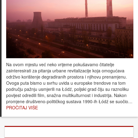
Na ovom mjestu već neko vrijeme pokušavamo čitatelje
zainteresirati za pitanja urbane revitalizacije koja omogućava
održivo korištenje degradiranih prostora i njihovu prenamjenu.
Ovoga puta bismo u svrhu uvida u europske trendove na tom
području pažnju usmjerili na Łódź, poljski grad čiju su raznoliku
povijest odredili film, snažna multikulturnost i industrija. Nakon
promjene društveno-političkog sustava 1990-ih Łódź se suočio…
PROČITAJ VIŠE