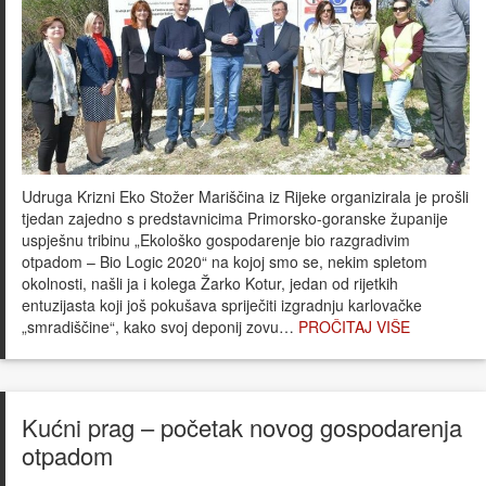
Udruga Krizni Eko Stožer Mariščina iz Rijeke organizirala je prošli
tjedan zajedno s predstavnicima Primorsko-goranske županije
uspješnu tribinu „Ekološko gospodarenje bio razgradivim
otpadom – Bio Logic 2020“ na kojoj smo se, nekim spletom
okolnosti, našli ja i kolega Žarko Kotur, jedan od rijetkih
entuzijasta koji još pokušava spriječiti izgradnju karlovačke
„smradiščine“, kako svoj deponij zovu…
PROČITAJ VIŠE
Kućni prag – početak novog gospodarenja
otpadom