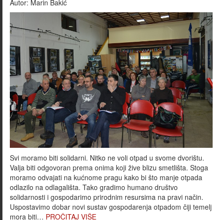
Autor:
Marin Bakić
Svi moramo biti solidarni. Nitko ne voli otpad u svome dvorištu.
Valja biti odgovoran prema onima koji žive blizu smetlišta. Stoga
moramo odvajati na kućnome pragu kako bi što manje otpada
odlazilo na odlagališta. Tako gradimo humano društvo
solidarnosti i gospodarimo prirodnim resursima na pravi način.
Uspostavimo dobar novi sustav gospodarenja otpadom čiji temelj
mora biti…
PROČITAJ VIŠE