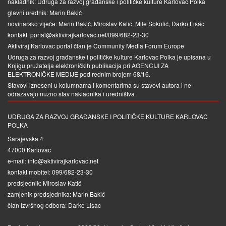
nakladnik: Udruga za razvoj građanske i političke kulture Karlovac Polka
glavni urednik: Marin Bakić
novinarsko vijeće: Marin Bakić, Miroslav Katić, Mile Sokolić, Darko Lisac
kontakt: portal@aktivirajkarlovac.net/099/682-23-30
Aktiviraj Karlovac portal član je
Community Media Forum Europe
Udruga za razvoj građanske i političke kulture Karlovac Polka je upisana u
Knjigu pružatelja elektroničkih publikacija pri
AGENCIJI ZA
ELEKTRONIČKE MEDIJE
pod rednim brojem 68/16.
Stavovi izneseni u kolumnama i komentarima su stavovi autora i ne
odražavaju nužno stav nakladnika i uredništva
UDRUGA ZA RAZVOJ GRAĐANSKE I POLITIČKE KULTURE KARLOVAC
POLKA
Sarajevska 4
47000 Karlovac
e-mail: info@aktivirajkarlovac.net
kontakt mobitel: 099/682-23-30
predsjednik: Miroslav Katić
zamjenik predsjednika: Marin Bakić
član Izvršnog odbora: Darko Lisac