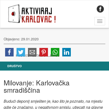
Toggl
naviga
Objavjeno: 29.01.2020
DRUŠTVO
Milovanje: Karlovačka
smradiščina
Budući deponij smješten je, kao što je poznato, na mjestu
gdje će značajno, u negativnom smislu, utjecati na glavne