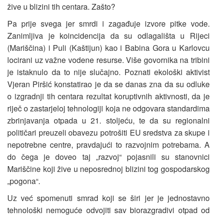
žive u blizini tih centara. Zašto?
Pa prije svega jer smrdi i zagađuje izvore pitke vode.
Zanimljiva je koincidencija da su odlagališta u Rijeci
(Mariščina) i Puli (Kaštijun) kao i Babina Gora u Karlovcu
locirani uz važne vodene resurse. Više govornika na tribini
je istaknulo da to nije slučajno. Poznati ekološki aktivist
Vjeran Piršić konstatirao je da se danas zna da su odluke
o izgradnji tih centara rezultat koruptivnih aktivnosti, da je
riječ o zastarjeloj tehnologiji koja ne odgovara standardima
zbrinjavanja otpada u 21. stoljeću, te da su regionalni
političari preuzeli obavezu potrošiti EU sredstva za skupe i
nepotrebne centre, pravdajući to razvojnim potrebama. A
do čega je doveo taj „razvoj“ pojasnili su stanovnici
Mariščine koji žive u neposrednoj blizini tog gospodarskog
„pogona“.
Uz već spomenuti smrad koji se širi jer je jednostavno
tehnološki nemoguće odvojiti sav biorazgradivi otpad od