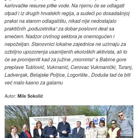
karlovačke resurse pitke vode. Na njemu će se odlagati
otpad i iz drugih hrvatskih regija, a sudeći po dosadašnjoj
praksi na starom odlagalištu, nikad nije nedostajalo
praktičnih „poduzetnika“ za dobar poslovni deal sa
smećem. Nadzor civilnog sektora je onemogućen i
nepoželjan. Stanovnici lokalne zajednice ne uzimaju za
ozbiljno upozorenja usamljenih ekoloških aktivista, ali to
će se promijeniti kad za južine „miomirisi“ s Babine gore
preplave Tušilović, Vukmanić, Cerovac Vukmanički, Turanj,
Ladvenjak, Belajske Poljice, Logorište.. Doduše tad će biti
već malo kasno za galamu
Autor:
Mile Sokolić