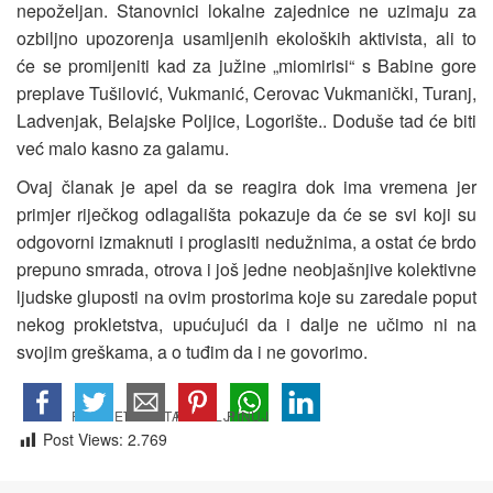
nepoželjan. Stanovnici lokalne zajednice ne uzimaju za
ozbiljno upozorenja usamljenih ekoloških aktivista, ali to
će se promijeniti kad za južine „miomirisi“ s Babine gore
preplave Tušilović, Vukmanić, Cerovac Vukmanički, Turanj,
Ladvenjak, Belajske Poljice, Logorište.. Doduše tad će biti
već malo kasno za galamu.
Ovaj članak je apel da se reagira dok ima vremena jer
primjer riječkog odlagališta pokazuje da će se svi koji su
odgovorni izmaknuti i proglasiti nedužnima, a ostat će brdo
prepuno smrada, otrova i još jedne neobjašnjive kolektivne
ljudske gluposti na ovim prostorima koje su zaredale poput
nekog prokletstva, upućujući da i dalje ne učimo ni na
svojim greškama, a o tuđim da i ne govorimo.
Post Views:
2.769