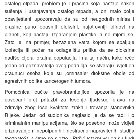
ostalog otpada, problem je i prašina koja nastaje nakon
sušenja i usitnjavanja ostalog otpada, a oni malo bolje
obaviješteni upozoravaju da su od neugodnih mirisa i
prašine puno opasniji dioksini, najotrovniji plinovi na
planeti, koji nastaju izgaranjem plastike, a ne mjere se.
Zato je, na primjer, bezazlena vatra kojom se spaljuje
izolacija ili požar na odlagalištu prilika da se dioksina
nadiše cijela lokalna populacija i na taj način, kako reče
jedan od poznavatelja ovog područja, se stvaraju uvjeti da
praunuci osoba koje su „omirisale“ dioksine obole od
agresivnih oblika kancerogenih tumora.
Pomoćnica pučke pravobraniteljice upozorila je na
povećani broj pritužbi za kršenje ljudskog prava na
zdravlje zbog loše kvalitete zraka i trovanja stanovnika
Rijeke. Jedan od sudionika naglasio je da se radi i o
kriminalnim manipulacijama, što se posebno može vidjeti
priznavanjem nepotpunih i nestručno napravljenih studija
(poznato?), s čime se složio i Piršić istaknuvši da su ljudi