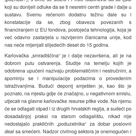
koji su donijeli odluke da se ti nesretni centri grade i dalje u
sustavu. Svemu rečenom dodatnu težinu dale su i
konstatacije da se, zbog obaveza povezanih s
financiranjem iz EU fondova, postojeća tehnologija, koja je
već odavno zastarjela u razvijenim članicama unije, kod
nas neće mijenjati slijedećih deset do 15 godina.
Karlovačka „smradiščina“ je i dalje nezavršena, ali je na
dobrom putu ostvarenja. Studije na temelju kojih je
odobrena upućeni nazivaju problematičnim i nestručnim, a
spominju se i manipulacije podacima o provedenim
istraživanjima. Budući deponij smješten je, kao što je
poznato, na mjestu gdje će značajno, u negativnom smislu,
utjecati na glavne karlovačke resurse pitke vode. Na njemu
će se odlagati otpad i iz drugih hrvatskih regija, a sudeći po
dosadašnjoj praksi na starom odlagalištu, nikad nije
nedostajalo praktičnih „poduzetnika“ za dobar poslovni
deal
sa smećem. Nadzor civilnog sektora je onemogućen i