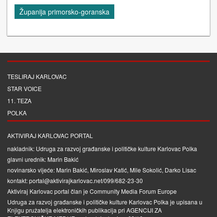
Županija primorsko-goranska
TESLIRAJ KARLOVAC
STAR VOICE
11. TEZA
POLKA
AKTIVIRAJ KARLOVAC PORTAL
nakladnik: Udruga za razvoj građanske i političke kulture Karlovac Polka
glavni urednik: Marin Bakić
novinarsko vijeće: Marin Bakić, Miroslav Katić, Mile Sokolić, Darko Lisac
kontakt: portal@aktivirajkarlovac.net/099/682-23-30
Aktiviraj Karlovac portal član je
Community Media Forum Europe
Udruga za razvoj građanske i političke kulture Karlovac Polka je upisana u
Knjigu pružatelja elektroničkih publikacija pri
AGENCIJI ZA