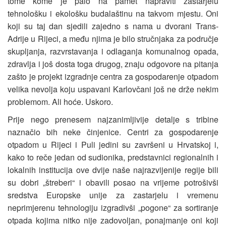
tome kome je palo na pamet napraviti zastarjelu
tehnološku i ekološku budalaštinu na takvom mjestu. Oni
koji su taj dan sjedili zajedno s nama u dvorani Trans-
Adrije u Rijeci, a među njima je bilo stručnjaka za područje
skupljanja, razvrstavanja i odlaganja komunalnog opada,
zdravlja i još dosta toga drugog, znaju odgovore na pitanja
zašto je projekt izgradnje centra za gospodarenje otpadom
velika nevolja koju uspavani Karlovčani još ne drže nekim
problemom. Ali hoće. Uskoro.
Prije nego prenesem najzanimljivije detalje s tribine
naznačio bih neke činjenice. Centri za gospodarenje
otpadom u Rijeci i Puli jedini su završeni u Hrvatskoj i,
kako to reče jedan od sudionika, predstavnici regionalnih i
lokalnih institucija ove dvije naše najrazvijenije regije bili
su dobri „štreberi“ i obavili posao na vrijeme potrošivši
sredstva Europske unije za zastarjelu i vremenu
neprimjerenu tehnologiju izgradivši „pogone“ za sortiranje
otpada kojima nitko nije zadovoljan, ponajmanje oni koji