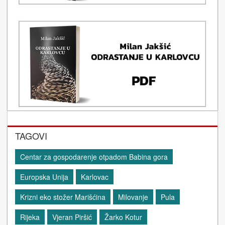
TAGOVI
Centar za gospodarenje otpadom Babina gora
Europska Unija
Karlovac
Krizni eko stožer Marišćina
Milovanje
Pula
Rijeka
Vjeran Piršić
Žarko Kotur