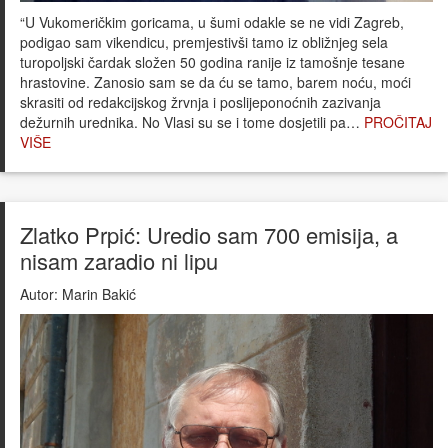
“U Vukomeričkim goricama, u šumi odakle se ne vidi Zagreb,
podigao sam vikendicu, premjestivši tamo iz obližnjeg sela
turopoljski čardak složen 50 godina ranije iz tamošnje tesane
hrastovine. Zanosio sam se da ću se tamo, barem noću, moći
skrasiti od redakcijskog žrvnja i poslijeponoćnih zazivanja
dežurnih urednika. No Vlasi su se i tome dosjetili pa…
PROČITAJ
VIŠE
Zlatko Prpić: Uredio sam 700 emisija, a
nisam zaradio ni lipu
Autor:
Marin Bakić