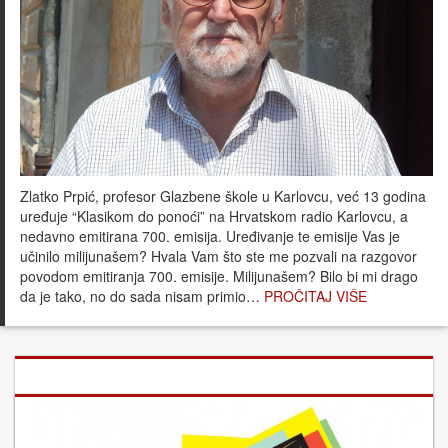
Zlatko Prpić, profesor Glazbene škole u Karlovcu, već 13 godina
uređuje “Klasikom do ponoći” na Hrvatskom radio Karlovcu, a
nedavno emitirana 700. emisija. Uređivanje te emisije Vas je
učinilo milijunašem? Hvala Vam što ste me pozvali na razgovor
povodom emitiranja 700. emisije. Milijunašem? Bilo bi mi drago
da je tako, no do sada nisam primio…
PROČITAJ VIŠE