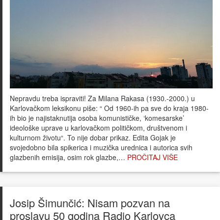
Nepravdu treba ispraviti! Za Milana Rakasa (1930.-2000.) u
Karlovačkom leksikonu piše: “ Od 1960-ih pa sve do kraja 1980-
ih bio je najistaknutija osoba komunističke, ‘komesarske’
ideološke uprave u karlovačkom političkom, društvenom i
kulturnom životu“. To nije dobar prikaz. Edita Gojak je
svojedobno bila spikerica i muzička urednica i autorica svih
glazbenih emisija, osim rok glazbe,…
PROČITAJ VIŠE
Josip Šimunčić: Nisam pozvan na
proslavu 50 godina Radio Karlovca