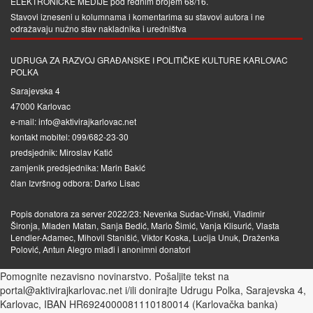
ELEKTRONIČKE MEDIJE
pod rednim brojem 68/16.
Stavovi izneseni u kolumnama i komentarima su stavovi autora i ne
odražavaju nužno stav nakladnika i uredništva
UDRUGA ZA RAZVOJ GRAĐANSKE I POLITIČKE KULTURE KARLOVAC
POLKA
Sarajevska 4
47000 Karlovac
e-mail: info@aktivirajkarlovac.net
kontakt mobitel: 099/682-23-30
predsjednik: Miroslav Katić
zamjenik predsjednika: Marin Bakić
član Izvršnog odbora: Darko Lisac
Popis donatora za server 2022/23: Nevenka Sudac-Vinski, Vladimir
Šironja, Mladen Matan, Sanja Bedić, Mario Šimić, Vanja Klisurić, Vlasta
Lendler-Adamec, Mihovil Stanišić, Viktor Koska, Lucija Unuk, Draženka
Polović, Antun Alegro mlađi i anonimni donatori
Pomognite nezavisno novinarstvo. Pošaljite tekst na
portal@aktivirajkarlovac.net i/ili donirajte Udrugu Polka, Sarajevska 4,
Karlovac, IBAN HR6924000081110180014 (Karlovačka banka)