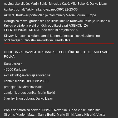
novinarsko vijeće: Marin Bakić, Miroslav Katić, Mile Sokolić, Darko Lisac
kontakt: portal@aktivirajkarlovac.net/099/682-23-30
Aktiviraj Karlovac portal član je
Community Media Forum Europe
Udruga za razvoj građanske i političke kulture Karlovac Polka je upisana u
Knjigu pružatelja elektroničkih publikacija pri
AGENCIJI ZA
ELEKTRONIČKE MEDIJE
pod rednim brojem 68/16.
Stavovi izneseni u kolumnama i komentarima su stavovi autora i ne
odražavaju nužno stav nakladnika i uredništva
UDRUGA ZA RAZVOJ GRAĐANSKE I POLITIČKE KULTURE KARLOVAC
POLKA
Sarajevska 4
47000 Karlovac
e-mail: info@aktivirajkarlovac.net
kontakt mobitel: 099/682-23-30
predsjednik: Miroslav Katić
zamjenik predsjednika: Marin Bakić
član Izvršnog odbora: Darko Lisac
Popis donatora za server 2022/23: Nevenka Sudac-Vinski, Vladimir
Šironja, Mladen Matan, Sanja Bedić, Mario Šimić, Vanja Klisurić, Vlasta