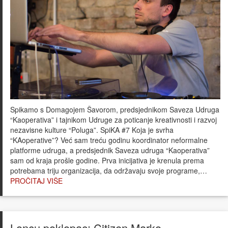
Spikamo s Domagojem Šavorom, predsjednikom Saveza Udruga
“Kaoperativa” i tajnikom Udruge za poticanje kreativnosti i razvoj
nezavisne kulture “Poluga”. SpiKA #7 Koja je svrha
“KAoperative”? Već sam treću godinu koordinator neformalne
platforme udruga, a predsjednik Saveza udruga “Kaoperativa”
sam od kraja prošle godine. Prva inicijativa je krenula prema
potrebama triju organizacija, da održavaju svoje programe,…
PROČITAJ VIŠE
Loncu poklopac: Citizen Marko