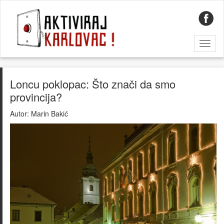
Toggl
naviga
Loncu poklopac: Što znači da smo
provincija?
Autor:
Marin Bakić