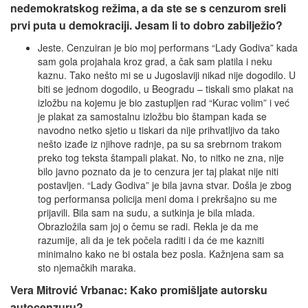
nedemokratskog režima, a da ste se s cenzurom sreli
prvi puta u demokraciji. Jesam li to dobro zabilježio?
Jeste. Cenzuiran je bio moj performans “Lady Godiva” kada
sam gola projahala kroz grad, a čak sam platila i neku
kaznu. Tako nešto mi se u Jugoslaviji nikad nije dogodilo. U
biti se jednom dogodilo, u Beogradu – tiskali smo plakat na
izložbu na kojemu je bio zastupljen rad “Kurac volim” i već
je plakat za samostalnu izložbu bio štampan kada se
navodno netko sjetio u tiskari da nije prihvatljivo da tako
nešto izađe iz njihove radnje, pa su sa srebrnom trakom
preko tog teksta štampali plakat. No, to nitko ne zna, nije
bilo javno poznato da je to cenzura jer taj plakat nije niti
postavljen. “Lady Godiva” je bila javna stvar. Došla je zbog
tog performansa policija meni doma i prekršajno su me
prijavili. Bila sam na sudu, a sutkinja je bila mlada.
Obrazložila sam joj o čemu se radi. Rekla je da me
razumije, ali da je tek počela raditi i da će me kazniti
minimalno kako ne bi ostala bez posla. Kažnjena sam sa
sto njemačkih maraka.
Vera Mitrović Vrbanac: Kako promišljate autorsku
autocenzuru?