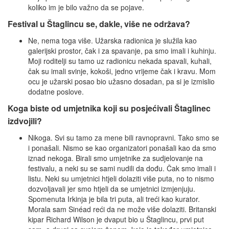
koliko im je bilo važno da se pojave.
Festival u Štaglincu se, dakle, više ne održava?
Ne, nema toga više. Užarska radionica je služila kao
galerijski prostor, čak i za spavanje, pa smo imali i kuhinju.
Moji roditelji su tamo uz radionicu nekada spavali, kuhali,
čak su imali svinje, kokoši, jedno vrijeme čak i kravu. Mom
ocu je užarski posao bio užasno dosadan, pa si je izmislio
dodatne poslove.
Koga biste od umjetnika koji su posjećivali Štaglinec
izdvojili?
Nikoga. Svi su tamo za mene bili ravnopravni. Tako smo se
i ponašali. Nismo se kao organizatori ponašali kao da smo
iznad nekoga. Birali smo umjetnike za sudjelovanje na
festivalu, a neki su se sami nudili da dođu. Čak smo imali i
listu. Neki su umjetnici htjeli dolaziti više puta, no to nismo
dozvoljavali jer smo htjeli da se umjetnici izmjenjuju.
Spomenuta Irkinja je bila tri puta, ali treći kao kurator.
Morala sam Sinéad reći da ne može više dolaziti. Britanski
kipar Richard Wilson je dvaput bio u Štaglincu, prvi put