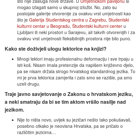
što nije zasluga nove države. U
Umjetničkom paviljonu
si
mogao izlagati samo u skupnoj izložbi. No, zato su
postojale galerije otvorenije za ovakvu vrst umjetnosti kao
što je
Galerija Studentskog centra u Zagrebu
,
Studentski
kulturni centar u Beogradu
,
Študentski kulturni center
u
Ljubljani ili neki prostori u Sarajevu, ali takvih otvorenijih i za
ovakvu vrst umjetnosti fleksibilnijih prostora nije bilo puno.
Kako ste doživjeli ulogu lektorice na knjizi?
Mnogi lektori imaju profesionalnu deformaciju i sve trpaju u
isti koš. Nisam imala pretenzije da napišem književno djelo,
pa se nisam držala strogo hrvatskog standardnog jezika. To
mi je prva lektorica zamjerila i zato smo se razišle, pa smo
uzeli drugu.
Traje javno savjetovanje o Zakonu o hrvatskom jeziku,
a neki smatraju da bi se tim aktom vršilo nasilje nad
jezikom.
Nije to ništa novo, uvijek su jezičari nešto tako pokušavali,
posebno otkako je neovisna Hrvatska, pa se pričalo o
različitim jezicima…