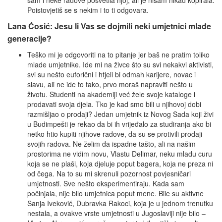
sam i neke radove posvetila njoj, ali je nisam nikad kopirala.
Poistovjetiš se s nekim i to ti odgovara.
Lana Ćosić: Jesu li Vas se dojmili neki umjetnici mlađe
generacije?
Teško mi je odgovoriti na to pitanje jer baš ne pratim toliko
mlade umjetnike. Ide mi na živce što su svi nekakvi aktivisti,
svi su nešto euforični i htjeli bi odmah karijere, novac i
slavu, ali ne ide to tako, prvo moraš napraviti nešto u
životu. Studenti na akademiji već žele svoje kataloge i
prodavati svoja djela. Tko je kad smo bili u njihovoj dobi
razmišljao o prodaji? Jedan umjetnik iz Novog Sada koji živi
u Budimpešti je rekao da bi ih vrijeđalo za studiranja ako bi
netko htio kupiti njihove radove, da su se protivili prodaji
svojih radova. Ne želim da ispadne tašto, ali na našim
prostorima ne vidim novu, Vlastu Delimar, neku mladu curu
koja se ne plaši, koja djeluje poput bagera, koja ne preza ni
od čega. Na to su mi skrenuli pozornost povjesničari
umjetnosti. Sve nešto eksperimentiraju. Kada sam
počinjala, nije bilo umjetnica poput mene. Bile su aktivne
Sanja Iveković, Dubravka Rakoci, koja je u jednom trenutku
nestala, a ovakve vrste umjetnosti u Jugoslaviji nije bilo –