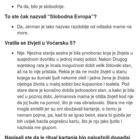
Pa da, bilo je slobodnije.
To ste čak nazvali “Slobodna Evropa”?
Da, Jerman je tako nazvao razdoblje od odlaska mame na
more.
Vratila se živjeti u Voćarsku 5?
Nije. Njezina starija sestra je bila prvoborac koja je živjela u
susjednom dvorištu u jednoj maloj sobici. Nakon Drugog
svjetskog rata je imala mogućnost dobit velik židovski stan,
ali na to nije pristala. Rekla je da ne može živjeti u stanu
kojega su šumski ljudi nekome oteli i jadna žena je živjela
cijeloga života u maloj sobici bez kupaonice i toaleta. Pod
stare dane je konačno dobila jednosobni stan, a kako je bila
već u poznoj dobi, Jermanova mama je otišla živjeti kod nje
da joj bude na pomoć, što je nas obradovalo. Stara me nije
mogla smisliti jer su oni obožavali kartanje, o čemu ja
nemam pojma, pa, kad bi se igrao belot, stara bi gubila jer
bih uvijek bacila pogrešnu kartu, što je nju jako ljutilo i
nazivala me glupom.
Napisali ste da je ritual kartanja bio najvažniji događaj