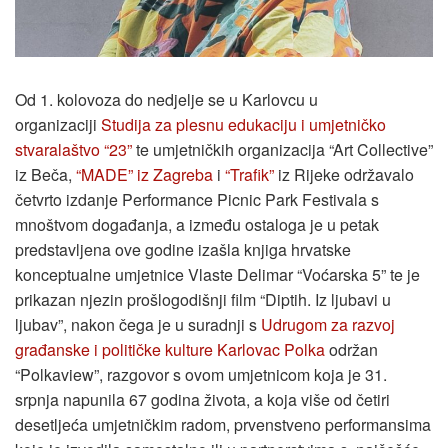
Od 1. kolovoza do nedjelje se u Karlovcu u
organizaciji
Studija za plesnu edukaciju i umjetničko
stvaralaštvo “23”
te umjetničkih organizacija “Art Collective”
iz Beča,
“MADE” iz Zagreba
i
“Trafik”
iz Rijeke održavalo
četvrto izdanje Performance Picnic Park Festivala s
mnoštvom događanja, a između ostaloga je u petak
predstavljena ove godine izašla knjiga hrvatske
konceptualne umjetnice Vlaste Delimar “Voćarska 5” te je
prikazan njezin prošlogodišnji film “Diptih. Iz ljubavi u
ljubav”, nakon čega je u suradnji s
Udrugom za razvoj
građanske i političke kulture Karlovac Polka
održan
“Polkaview”, razgovor s ovom umjetnicom koja je 31.
srpnja napunila 67 godina života, a koja više od četiri
desetljeća umjetničkim radom, prvenstveno performansima