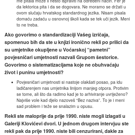
me pitala može li nešto ispraviti na određeni način. Fer je
da lektorica pita i da se dogovara. Ne moramo se držati u
ovom slučaju hrvatskog standardnog jezika. Nisam pisala
domaću zadaću u osnovnoj školi kada se tek uči jezik. Meni
to ne treba.
Ako govorimo o standardizaciji Vašeg izričaja,
spomenuo bih da ste u knjizi ironično rekli po prilici da
su umjetnike okupljene u Voćarskoj “pametni”
povjesničari umjetnosti nazvali Grupom šestorice.
Govorimo o sistematizacijama koje ne obuhvaćaju
život i puninu umjetnosti?
Povjesničari umjetnosti si nastoje olakšati posao, pa idu
ladičarenjem nas umjetnika linijom manjeg otpora. Protivim
se tome, ali što da radimo kad je to arhiviranje uvriježeno?
Najviše vole kad djelo nazoveš “Bez naziva”. To je i meni
sad problem i teže se snalazim u opusu.
Rekli ste maloprije da prije 1990. niste mogli izlagati u
Galeriji Klovićevi dvori. U jednom drugom intervjuu ste
rekli pak da prije 1990. niste bili cenzurirani, dakle za