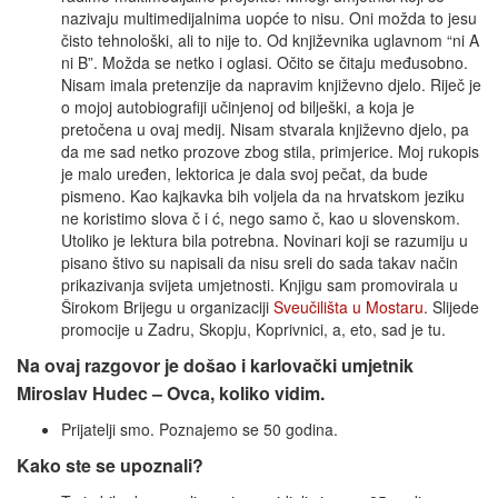
nazivaju multimedijalnima uopće to nisu. Oni možda to jesu
čisto tehnološki, ali to nije to. Od književnika uglavnom “ni A
ni B”. Možda se netko i oglasi. Očito se čitaju međusobno.
Nisam imala pretenzije da napravim književno djelo. Riječ je
o mojoj autobiografiji učinjenoj od bilješki, a koja je
pretočena u ovaj medij. Nisam stvarala književno djelo, pa
da me sad netko prozove zbog stila, primjerice. Moj rukopis
je malo uređen, lektorica je dala svoj pečat, da bude
pismeno. Kao kajkavka bih voljela da na hrvatskom jeziku
ne koristimo slova č i ć, nego samo č, kao u slovenskom.
Utoliko je lektura bila potrebna. Novinari koji se razumiju u
pisano štivo su napisali da nisu sreli do sada takav način
prikazivanja svijeta umjetnosti. Knjigu sam promovirala u
Širokom Brijegu u organizaciji
Sveučilišta u Mostaru
. Slijede
promocije u Zadru, Skopju, Koprivnici, a, eto, sad je tu.
Na ovaj razgovor je došao i karlovački umjetnik
Miroslav Hudec – Ovca, koliko vidim.
Prijatelji smo. Poznajemo se 50 godina.
Kako ste se upoznali?