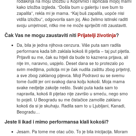
rođakinja na moju izložbu u Koprivnici i ispričala mojoj mami
kako izložba izgleda. “Došla bum u galeriju i sve bum to
zapalila”, rekla mi je mama. “Kaj buš zapalila, uopće nisi
vidila izložbu”, odgovorila sam joj. Ako želimo istinski raditi
svoju umjetnost, nitko me ne može spriječiti niti zaustaviti.
Čak Vas ne mogu zaustaviti niti
Prijatelji
životinja
?
Da, bila je jedna njihova cenzura. Više puta sam radila
performans kada bih zaklala kokoš ili pijetla – taj put pijetla.
Prijavili su me, čak su htjeli da bude to kaznena prijava, ali
nije im, naravno, uspjelo. Deset dana se to protezalo po
svim medijima, policija mi je čak nudila zaštitu zbog prijetnji,
a sve zbog zaklanog pijevca. Moji Podravci su se svemu
tome čudili jer oni svakog dana kolju kokoši. Moja mama
svake nedjelje zakolje nešto. Svaki puta kada sam to
napravila, kokoš ili pijetao nije završio u smeću, nego smo
to pojeli. U Beogradu su me čistačice zamolile zaklanu
kokoš da si je skuhaju. Radila sam to u Ljubljani, Kanadi,
Beogradu…
Jeste li ikad i mimo performansa klali kokoši?
Jesam. Pa tome me otac učio. To je bila inicijacija. Moram