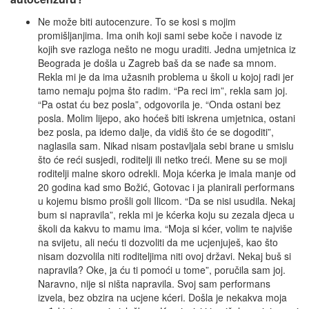
Ne može biti autocenzure. To se kosi s mojim
promišljanjima. Ima onih koji sami sebe koče i navode iz
kojih sve razloga nešto ne mogu uraditi. Jedna umjetnica iz
Beograda je došla u Zagreb baš da se nađe sa mnom.
Rekla mi je da ima užasnih problema u školi u kojoj radi jer
tamo nemaju pojma što radim. “Pa reci im”, rekla sam joj.
“Pa ostat ću bez posla”, odgovorila je. “Onda ostani bez
posla. Molim lijepo, ako hoćeš biti iskrena umjetnica, ostani
bez posla, pa idemo dalje, da vidiš što će se dogoditi”,
naglasila sam. Nikad nisam postavljala sebi brane u smislu
što će reći susjedi, roditelji ili netko treći. Mene su se moji
roditelji malne skoro odrekli. Moja kćerka je imala manje od
20 godina kad smo Božić, Gotovac i ja planirali performans
u kojemu bismo prošli goli Ilicom. “Da se nisi usudila. Nekaj
bum si napravila”, rekla mi je kćerka koju su zezala djeca u
školi da kakvu to mamu ima. “Moja si kćer, volim te najviše
na svijetu, ali neću ti dozvoliti da me ucjenjuješ, kao što
nisam dozvolila niti roditeljima niti ovoj državi. Nekaj buš si
napravila? Oke, ja ću ti pomoći u tome”, poručila sam joj.
Naravno, nije si ništa napravila. Svoj sam performans
izvela, bez obzira na ucjene kćeri. Došla je nekakva moja