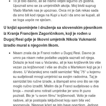
To je bilo davno, ali se nismo vidjeli sigurno 25 godina.
Upoznali smo se za umjetničkih akcija. Moj bivši suprug
Vlado Martek nas je upoznao. Ovca mi je čak rekao sada
da smo bili kod njega na Kupi u kući i da smo se kupali, ali
se toga uopće ne sjećam.
U knjizi spominjete i druženja sa slovenskim pjesnikom
iz Kranja Francijem Zagoričnikom, koji je rođen u
Dugoj Resi gdje je likovni umjetnik Nikola Vukmanić
izradio mural s njegovim likom.
Nisam znala da je Franci rođen u Dugoj Resi. Davno je
umro pa nisam neke podatke uspjela saznati od njega.
Dolazio je kod nas u Voćarsku, ali je kao književnik bio više
vezan za književnost i više se družio s Martekom koji ga je i
doveo. U Voćarskoj smo radili samizdat “Maj ’75” u kojemu
su sudjelovali mnogi umjetnici sa svojim radovima. Taj je
samizdat bio ručne izrade, a štampali smo ono što se nije
moglo ručno izraditi. Mislim da je Franci sudjelovao u dva
broja – morali smo rotirati umjetnike jer smo ih puno
pozivali. Bio je “u svom filmu” književnosti. Volio je naše
radove, ali je postojala isključivost koju sam bila već
spomenula. Njegove kćeri se isto bave poezijom. Jednog