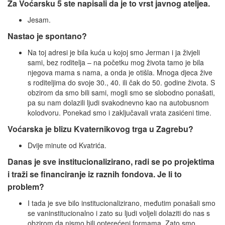
Za Voćarsku 5 ste napisali da je to vrst javnog ateljea.
Jesam.
Nastao je spontano?
Na toj adresi je bila kuća u kojoj smo Jerman i ja živjeli
sami, bez roditelja – na početku mog života tamo je bila
njegova mama s nama, a onda je otišla. Mnoga djeca žive
s roditeljima do svoje 30., 40. ili čak do 50. godine života. S
obzirom da smo bili sami, mogli smo se slobodno ponašati,
pa su nam dolazili ljudi svakodnevno kao na autobusnom
kolodvoru. Ponekad smo i zaključavali vrata zasićeni time.
Voćarska je blizu Kvaternikovog trga u Zagrebu?
Dvije minute od Kvatrića.
Danas je sve institucionalizirano, radi se po projektima
i traži se financiranje iz raznih fondova. Je li to
problem?
I tada je sve bilo institucionalizirano, međutim ponašali smo
se vaninstitucionalno i zato su ljudi voljeli dolaziti do nas s
obzirom da nismo bili opterećeni formama. Zato smo