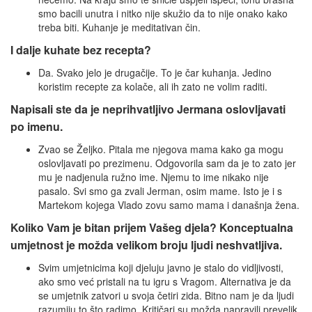
smo bacili unutra i nitko nije skužio da to nije onako kako
treba biti. Kuhanje je meditativan čin.
I dalje kuhate bez recepta?
Da. Svako jelo je drugačije. To je čar kuhanja. Jedino
koristim recepte za kolače, ali ih zato ne volim raditi.
Napisali ste da je neprihvatljivo Jermana oslovljavati
po imenu.
Zvao se Željko. Pitala me njegova mama kako ga mogu
oslovljavati po prezimenu. Odgovorila sam da je to zato jer
mu je nadjenula ružno ime. Njemu to ime nikako nije
pasalo. Svi smo ga zvali Jerman, osim mame. Isto je i s
Martekom kojega Vlado zovu samo mama i današnja žena.
Koliko Vam je bitan prijem Vašeg djela? Konceptualna
umjetnost je možda velikom broju ljudi neshvatljiva.
Svim umjetnicima koji djeluju javno je stalo do vidljivosti,
ako smo već pristali na tu igru s Vragom. Alternativa je da
se umjetnik zatvori u svoja četiri zida. Bitno nam je da ljudi
razumiju to što radimo. Kritičari su možda napravili prevelik