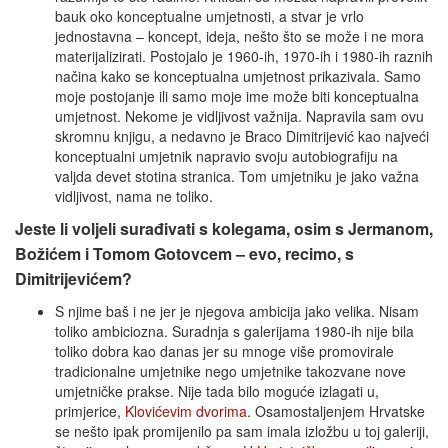
bauk oko konceptualne umjetnosti, a stvar je vrlo
jednostavna – koncept, ideja, nešto što se može i ne mora
materijalizirati. Postojalo je 1960-ih, 1970-ih i 1980-ih raznih
načina kako se konceptualna umjetnost prikazivala. Samo
moje postojanje ili samo moje ime može biti konceptualna
umjetnost. Nekome je vidljivost važnija. Napravila sam ovu
skromnu knjigu, a nedavno je Braco Dimitrijević kao najveći
konceptualni umjetnik napravio svoju autobiografiju na
valjda devet stotina stranica. Tom umjetniku je jako važna
vidljivost, nama ne toliko.
Jeste li voljeli surađivati s kolegama, osim s Jermanom,
Božićem i Tomom Gotovcem – evo, recimo, s
Dimitrijevićem?
S njime baš i ne jer je njegova ambicija jako velika. Nisam
toliko ambiciozna. Suradnja s galerijama 1980-ih nije bila
toliko dobra kao danas jer su mnoge više promovirale
tradicionalne umjetnike nego umjetnike takozvane nove
umjetničke prakse. Nije tada bilo moguće izlagati u,
primjerice,
Klovićevim
dvorima
. Osamostaljenjem Hrvatske
se nešto ipak promijenilo pa sam imala izložbu u toj galeriji,