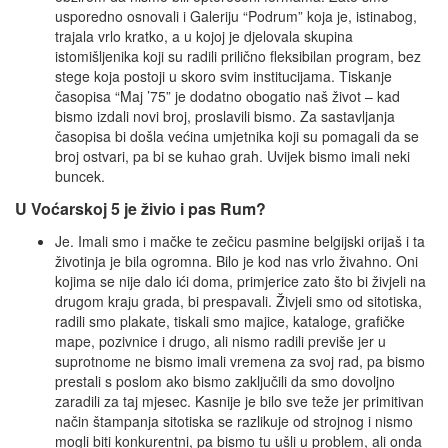
usporedno osnovali i Galeriju “Podrum” koja je, istinabog,
trajala vrlo kratko, a u kojoj je djelovala skupina
istomišljenika koji su radili prilično fleksibilan program, bez
stege koja postoji u skoro svim institucijama. Tiskanje
časopisa “Maj ’75” je dodatno obogatio naš život – kad
bismo izdali novi broj, proslavili bismo. Za sastavljanja
časopisa bi došla većina umjetnika koji su pomagali da se
broj ostvari, pa bi se kuhao grah. Uvijek bismo imali neki
buncek.
U Voćarskoj 5 je živio i pas Rum?
Je. Imali smo i mačke te zečicu pasmine belgijski orijaš i ta
životinja je bila ogromna. Bilo je kod nas vrlo živahno. Oni
kojima se nije dalo ići doma, primjerice zato što bi živjeli na
drugom kraju grada, bi prespavali. Živjeli smo od sitotiska,
radili smo plakate, tiskali smo majice, kataloge, grafičke
mape, pozivnice i drugo, ali nismo radili previše jer u
suprotnome ne bismo imali vremena za svoj rad, pa bismo
prestali s poslom ako bismo zaključili da smo dovoljno
zaradili za taj mjesec. Kasnije je bilo sve teže jer primitivan
način štampanja sitotiska se razlikuje od strojnog i nismo
mogli biti konkurentni, pa bismo tu ušli u problem, ali onda