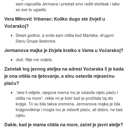
sam napustila Jermana i prestali smo raditi sitotisak i tako
se sve to ugasilo.
Vera Mitrović Vrbanac: Koliko dugo ste živjeli u
Voćarskoj?
Deset godina, a onda sam otišla kod Marteka, drugom
članu Grupe šestorice.
Jermanova majka je živjela kratko s Vama u Voćarskoj?
Jest. Nije me voljela.
Začetak tog javnog ateljea na adresi Voćarska 5 je kada
je ona otišla na ljetovanje, a sinu ostavila mjesečnu
plaću?
“Jesi li vidjela, njegova mama mu je ostavila cijelu plaću i
otišla na more”, rekla mi je kćer kad je pročitala taj dio
knjige. To su bila takva vremena. Jermanova majka je bila
knjigovotkinja i mogla mu je ostaviti plaću, ali dobro, ne baš
cijelu.
Dakle, kad je mama otišla na more, začet je javni atelje?