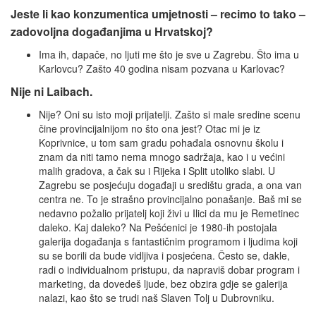
Jeste li kao konzumentica umjetnosti – recimo to tako –
zadovoljna događanjima u Hrvatskoj?
Ima ih, dapače, no ljuti me što je sve u Zagrebu. Što ima u
Karlovcu? Zašto 40 godina nisam pozvana u Karlovac?
Nije ni Laibach.
Nije? Oni su isto moji prijatelji. Zašto si male sredine scenu
čine provincijalnijom no što ona jest? Otac mi je iz
Koprivnice, u tom sam gradu pohađala osnovnu školu i
znam da niti tamo nema mnogo sadržaja, kao i u većini
malih gradova, a čak su i Rijeka i Split utoliko slabi. U
Zagrebu se posjećuju događaji u središtu grada, a ona van
centra ne. To je strašno provincijalno ponašanje. Baš mi se
nedavno požalio prijatelj koji živi u Ilici da mu je Remetinec
daleko. Kaj daleko? Na Pešćenici je 1980-ih postojala
galerija događanja s fantastičnim programom i ljudima koji
su se borili da bude vidljiva i posjećena. Često se, dakle,
radi o individualnom pristupu, da napraviš dobar program i
marketing, da dovedeš ljude, bez obzira gdje se galerija
nalazi, kao što se trudi naš Slaven Tolj u Dubrovniku.