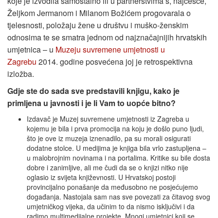
koje je izvodila samostalno ili u partnerstvima s, najčešće,
Željkom Jermanom i Milanom Božićem progovarala o
tjelesnosti, položaju žene u društvu i muško-ženskim
odnosima te se smatra jednom od najznačajnijih hrvatskih
umjetnica – u
Muzeju suvremene umjetnosti u
Zagrebu
2014. godine posvećena joj je retrospektivna
izložba.
Gdje ste do sada sve predstavili knjigu, kako je
primljena u javnosti i je li Vam to uopće bitno?
Izdavač je Muzej suvremene umjetnosti iz Zagreba u
kojemu je bila i prva promocija na koju je došlo puno ljudi,
što je ove iz muzeja iznenadilo, pa su morali osigurati
dodatne stolce. U medijima je knjiga bila vrlo zastupljena –
u malobrojnim novinama i na portalima. Kritike su bile dosta
dobre i zanimljive, ali me čudi da se o knjizi nitko nije
oglasio iz svijeta književnosti. U Hrvatskoj postoji
provincijalno ponašanje da međusobno ne posjećujemo
događanja. Nastojala sam nas sve povezati za čitavog svog
umjetničkog vijeka, da učinim to da nismo isključivi i da
radimo multimedijalne projekte. Mnogi umjetnici koji se