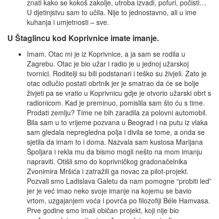
znati kako se kokoš zakolje, utroba izvadi, pofuri, počisti…
U djetinjstvu sam to učila. Nije to jednostavno, ali u ime
kuhanja i umjetnosti – sve.
U Štaglincu kod Koprivnice imate imanje.
Imam. Otac mi je iz Koprivnice, a ja sam se rodila u
Zagrebu. Otac je bio užar i radio je u jednoj užarskoj
tvornici. Roditelji su bili podstanari i teško su živjeli. Zato je
otac odlučio postati obrtnik jer je smatrao da će se bolje
živjeti pa se vratio u Koprivnicu gdje je otvorio užarski obrt s
radionicom. Kad je preminuo, pomislila sam što ću s time.
Prodati zemlju? Time ne bih zaradila za polovni automobil.
Bila sam u to vrijeme pozvana u Beograd i na putu iz vlaka
sam gledala nepregledna polja i divila se tome, a onda se
sjetila da imam to i doma. Nazvala sam kustosa Marijana
Špoljara i rekla mu da bismo mogli nešto na mom imanju
napraviti. Otišli smo do koprivničkog gradonačelnika
Zvonimira Mršića i zatražili ga novac za pilot-projekt.
Pozvali smo Ladislava Galetu da nam pomogne “probiti led”
jer je već imao neko svoje imanje na kojemu se bavio
vrtom, uzgajanjem voća i povrća po filozofiji Béle Hamvasa.
Prve godine smo imali običan projekt, koji nije bio