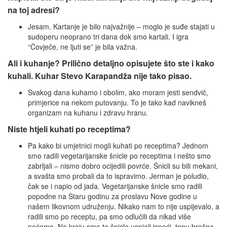
na toj adresi?
Jesam. Kartanje je bilo najvažnije – moglo je suđe stajati u
sudoperu neoprano tri dana dok smo kartali. I igra
“Čovječe, ne ljuti se” je bila važna.
Ali i kuhanje? Prilično detaljno opisujete što ste i kako
kuhali. Kuhar Stevo Karapandža nije tako pisao.
Svakog dana kuhamo i obolim, ako moram jesti sendvič,
primjerice na nekom putovanju. To je tako kad navikneš
organizam na kuhanu i zdravu hranu.
Niste htjeli kuhati po receptima?
Pa kako bi umjetnici mogli kuhati po receptima? Jednom
smo radili vegetarijanske šnicle po receptima i nešto smo
zabrljali – nismo dobro ocijedili povrće. Šnicli su bili mekani,
a svašta smo probali da to ispravimo. Jerman je poludio,
čak se i napio od jada. Vegetarijanske šnicle smo radili
popodne na Staru godinu za proslavu Nove godine u
našem likovnom udruženju. Nikako nam to nije uspijevalo, a
radili smo po receptu, pa smo odlučili da nikad više
nećemo. Na kraju smo te šnicle uspjeli ispeći, tonu brašna