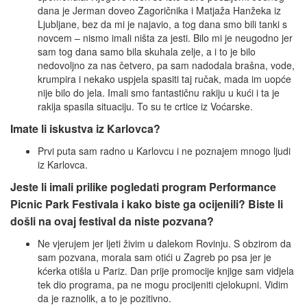
dana je Jerman doveo Zagoričnika i Matjaža Hanžeka iz
Ljubljane, bez da mi je najavio, a tog dana smo bili tanki s
novcem – nismo imali ništa za jesti. Bilo mi je neugodno jer
sam tog dana samo bila skuhala zelje, a i to je bilo
nedovoljno za nas četvero, pa sam nadodala brašna, vode,
krumpira i nekako uspjela spasiti taj ručak, mada im uopće
nije bilo do jela. Imali smo fantastičnu rakiju u kući i ta je
rakija spasila situaciju. To su te crtice iz Voćarske.
Imate li iskustva iz Karlovca?
Prvi puta sam radno u Karlovcu i ne poznajem mnogo ljudi
iz Karlovca.
Jeste li imali prilike pogledati program Performance
Picnic Park Festivala i kako biste ga ocijenili? Biste li
došli na ovaj festival da niste pozvana?
Ne vjerujem jer ljeti živim u dalekom Rovinju. S obzirom da
sam pozvana, morala sam otići u Zagreb po psa jer je
kćerka otišla u Pariz. Dan prije promocije knjige sam vidjela
tek dio programa, pa ne mogu procijeniti cjelokupni. Vidim
da je raznolik, a to je pozitivno.