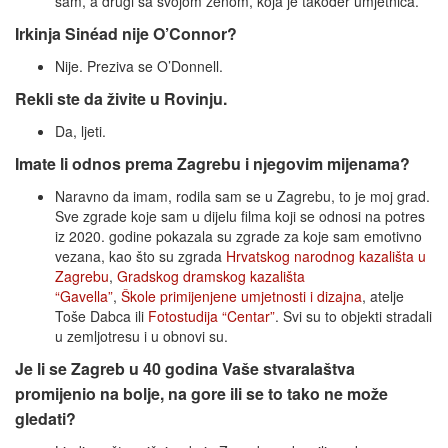
sam, a drugi sa svojom ženom, koja je također umjetnica.
Irkinja Sinéad nije O’Connor?
Nije. Preziva se O’Donnell.
Rekli ste da živite u Rovinju.
Da, ljeti.
Imate li odnos prema Zagrebu i njegovim mijenama?
Naravno da imam, rodila sam se u Zagrebu, to je moj grad.
Sve zgrade koje sam u dijelu filma koji se odnosi na potres
iz 2020. godine pokazala su zgrade za koje sam emotivno
vezana, kao što su zgrada
Hrvatskog narodnog kazališta u
Zagrebu
,
Gradskog dramskog kazališta
“Gavella”
,
Škole
primijenjene umjetnosti i dizajna
, atelje
Toše Dabca ili
Fotostudija “Centar”
. Svi su to objekti stradali
u zemljotresu i u obnovi su.
Je li se Zagreb u 40 godina Vaše stvaralaštva
promijenio na bolje, na gore ili se to tako ne može
gledati?