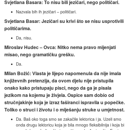
Svjetlana Basara: To nisu bili jezičari, nego političari.
Nazvala bih ih jezičari – političari.
Svjetlana Basar: Jezičari su krivi što se nisu usprotivili
političarima.
Da, nisu.
Miroslav Hudec – Ovca: Nitko nema pravo mijenjati
misao, nego gramatičku grešku.
Da.
Milan Božić: Vlasta je lijepo napomenula da nije imala
književnih pretenzija, da ovom djelu nije pristupila
onako kako pristupaju pisci, nego da ga je pisala
jezikom na kojemu je živjela. Ospice sam dobio od
stručnjakinje koja je izraz faširanci ispravila u popečke.
Toliko o struci i životu i o miješanju struke u umjetnost.
Da. Baš oko toga smo se zakačile lektorica i ja. Uzeli smo
onda drugu lektoricu koja je bila mnogo fleksibilnija i koja bi