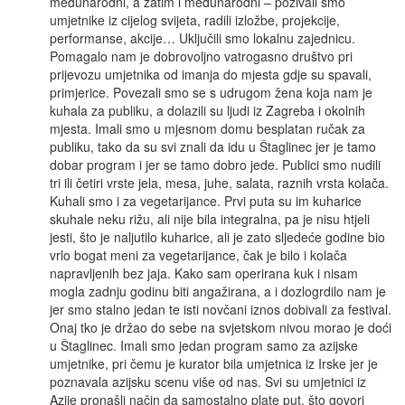
međunarodni, a zatim i međunarodni – pozivali smo
umjetnike iz cijelog svijeta, radili izložbe, projekcije,
performanse, akcije… Uključili smo lokalnu zajednicu.
Pomagalo nam je dobrovoljno vatrogasno društvo pri
prijevozu umjetnika od imanja do mjesta gdje su spavali,
primjerice. Povezali smo se s udrugom žena koja nam je
kuhala za publiku, a dolazili su ljudi iz Zagreba i okolnih
mjesta. Imali smo u mjesnom domu besplatan ručak za
publiku, tako da su svi znali da idu u Štaglinec jer je tamo
dobar program i jer se tamo dobro jede. Publici smo nudili
tri ili četiri vrste jela, mesa, juhe, salata, raznih vrsta kolača.
Kuhali smo i za vegetarijance. Prvi puta su im kuharice
skuhale neku rižu, ali nije bila integralna, pa je nisu htjeli
jesti, što je naljutilo kuharice, ali je zato sljedeće godine bio
vrlo bogat meni za vegetarijance, čak je bilo i kolača
napravljenih bez jaja. Kako sam operirana kuk i nisam
mogla zadnju godinu biti angažirana, a i dozlogrdilo nam je
jer smo stalno jedan te isti novčani iznos dobivali za festival.
Onaj tko je držao do sebe na svjetskom nivou morao je doći
u Štaglinec. Imali smo jedan program samo za azijske
umjetnike, pri čemu je kurator bila umjetnica iz Irske jer je
poznavala azijsku scenu više od nas. Svi su umjetnici iz
Azije pronašli način da samostalno plate put, što govori