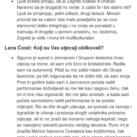
Ljudi svašta pričaju, da je Zagreb ovakav ili onakav.
Naravno da je drugačiji no ranije, a zašto bi i bio stalno isti?
Ljudi se izmjenjuju, jedni odlaze, drugi dolaze. Moram
priznati da se nakon rata malo poseljačio jer se novi
stanovnici teško integriraju i ne znaju se ponašati u
tramvaju ili drugdje u javnom prostoru, no, božemoj,
Zagreb je velik i mora bit multikulturalan.
Lana Ćosić: Koji su Vas utjecaji oblikovali?
Sigurno je susret s Jermanom i Grupom šestorice imao
utjecaj na mene, ali sam vrlo brzo to kristalizirala. Radila
sam na autonomiji. Pitali su me zašto nisam dio Grupe
šestorice, pa bih odgovarala da ne želim biti, da sam svoja.
Prve tri godine kako sam s Jermanom počela raditi
performanse doživljavali su me tek kao njegovu ženu, čak
mi ni ime nisu izgovarali, što me jako smetalo, a kada sam
počela samostalno raditi performanse to se počelo
mijenjati. Što se tiče drugih utjecaja, svi pomalo za razvoja i
izgradnje te učenja i praćenja drugih umjetnika primamo
utjecaje, ali to ne znači da moramo nekoga kopirati, nego
se nastojimo ostvariti pomoću nečijeg iskustva. Puno mi je
značila Marina Ivanovna Cvetajeva kao književnica, čak