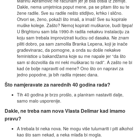
Marinu Abramović ne računam jer je bila otišla iz zemlje.
Dakle, nema umjetnica poput mene, pa se pitam što su te
žene radile. Sve su radile nešto stidljivo, krhko i slično.
Otvori se, ženo, pokaži što imaš, a imaš! Sve su kopirale
muške kolege. Zašto? Nemoj kopirati muškarce, budi lijepa!
U Brightonu sam bila 1990-ih radila nekakvu instalaciju za
koju sam trebala improvizirati kućicu od dasaka. Ne znam
piliti dobro, pa sam zamolila Branka Lepena, koji je inače
građevinarac, da pomogne, a onda su došle nekakve
feministice u bakandžama koje su me napale jer “da što
sam si dozvolila da mi neki muškarac to radi”. A zašto ne bi
kad će bolje napraviti od mene? Ono što on napravi za
jedno popodne, ja bih radila mjesec dana.
Što namjeravate za narednih 40 godina rada?
Tih 40 godina je brzo prošlo, a planiram nastaviti dalje,
samo malo usporenije.
Dakle, ne treba nam nova Vlasta Delimar kad imamo
pravu?
A trebala bi neka nova. Ne mogu više tulumariti i piti alkohol
kao što sam nekad, a neka mlađa bi mogla.