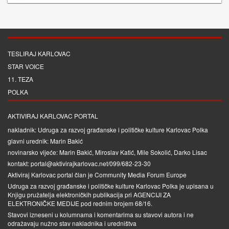
TESLIRAJ KARLOVAC
STAR VOICE
11. TEZA
POLKA
AKTIVIRAJ KARLOVAC PORTAL
nakladnik: Udruga za razvoj građanske i političke kulture Karlovac Polka
glavni urednik: Marin Bakić
novinarsko vijeće: Marin Bakić, Miroslav Katić, Mile Sokolić, Darko Lisac
kontakt: portal@aktivirajkarlovac.net/099/682-23-30
Aktiviraj Karlovac portal član je
Community Media Forum Europe
Udruga za razvoj građanske i političke kulture Karlovac Polka je upisana u
Knjigu pružatelja elektroničkih publikacija pri
AGENCIJI ZA
ELEKTRONIČKE MEDIJE
pod rednim brojem 68/16.
Stavovi izneseni u kolumnama i komentarima su stavovi autora i ne
odražavaju nužno stav nakladnika i uredništva