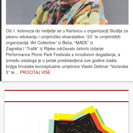
Od 1. kolovoza do nedjelje se u Karlovcu u organizaciji Studija za
plesnu edukaciju i umjetničko stvaralaštvo “23” te umjetničkih
organizacija “Art Collective” iz Beča, “MADE” iz
Zagreba i “Trafik” iz Rijeke održavalo četvrto izdanje
Performance Picnic Park Festivala s mnoštvom događanja, a
između ostaloga je u petak predstavljena ove godine izašla
knjiga hrvatske konceptualne umjetnice Vlaste Delimar “Voćarska
5” te…
PROČITAJ VIŠE