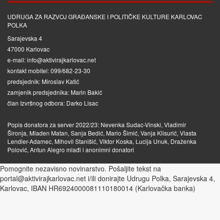
UDRUGA ZA RAZVOJ GRAĐANSKE I POLITIČKE KULTURE KARLOVAC
POLKA
Sarajevska 4
47000 Karlovac
e-mail: info@aktivirajkarlovac.net
kontakt mobitel: 099/682-23-30
predsjednik: Miroslav Katić
zamjenik predsjednika: Marin Bakić
član Izvršnog odbora: Darko Lisac
Popis donatora za server 2022/23: Nevenka Sudac-Vinski, Vladimir
Šironja, Mladen Matan, Sanja Bedić, Mario Šimić, Vanja Klisurić, Vlasta
Lendler-Adamec, Mihovil Stanišić, Viktor Koska, Lucija Unuk, Draženka
Polović, Antun Alegro mlađi i anonimni donatori
Pomognite nezavisno novinarstvo. Pošaljite tekst na
portal@aktivirajkarlovac.net i/ili donirajte Udrugu Polka, Sarajevska 4,
Karlovac, IBAN HR6924000081110180014 (Karlovačka banka)