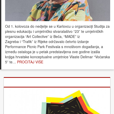
Od 1. kolovoza do nedjelje se u Karlovcu u organizaciji Studija za
plesnu edukaciju i umjetničko stvaralaštvo “23” te umjetničkih
organizacija “Art Collective” iz Beča, “MADE” iz
Zagreba i “Trafik” iz Rijeke održavalo četvrto izdanje
Performance Picnic Park Festivala s mnoštvom događanja, a
između ostaloga je u petak predstavljena ove godine izašla
knjiga hrvatske konceptualne umjetnice Vlaste Delimar “Voćarska
5” te…
PROČITAJ VIŠE