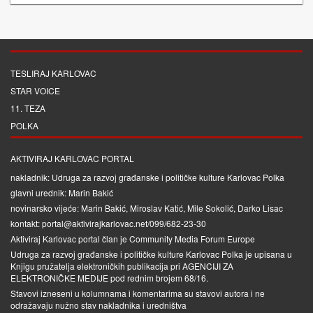
TESLIRAJ KARLOVAC
STAR VOICE
11. TEZA
POLKA
AKTIVIRAJ KARLOVAC PORTAL
nakladnik: Udruga za razvoj građanske i političke kulture Karlovac Polka
glavni urednik: Marin Bakić
novinarsko vijeće: Marin Bakić, Miroslav Katić, Mile Sokolić, Darko Lisac
kontakt: portal@aktivirajkarlovac.net/099/682-23-30
Aktiviraj Karlovac portal član je
Community Media Forum Europe
Udruga za razvoj građanske i političke kulture Karlovac Polka je upisana u
Knjigu pružatelja elektroničkih publikacija pri
AGENCIJI ZA
ELEKTRONIČKE MEDIJE
pod rednim brojem 68/16.
Stavovi izneseni u kolumnama i komentarima su stavovi autora i ne
odražavaju nužno stav nakladnika i uredništva