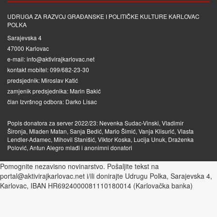
UDRUGA ZA RAZVOJ GRAĐANSKE I POLITIČKE KULTURE KARLOVAC
POLKA
Sarajevska 4
47000 Karlovac
e-mail: info@aktivirajkarlovac.net
kontakt mobitel: 099/682-23-30
predsjednik: Miroslav Katić
zamjenik predsjednika: Marin Bakić
član Izvršnog odbora: Darko Lisac
Popis donatora za server 2022/23: Nevenka Sudac-Vinski, Vladimir
Šironja, Mladen Matan, Sanja Bedić, Mario Šimić, Vanja Klisurić, Vlasta
Lendler-Adamec, Mihovil Stanišić, Viktor Koska, Lucija Unuk, Draženka
Polović, Antun Alegro mlađi i anonimni donatori
Pomognite nezavisno novinarstvo. Pošaljite tekst na
portal@aktivirajkarlovac.net i/ili donirajte Udrugu Polka, Sarajevska 4,
Karlovac, IBAN HR6924000081110180014 (Karlovačka banka)