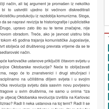
čiji način, ali taj argument je promašen iz nekoliko
i bi to ustvrdili ujedno bi većinom diskreditirali
ublicističku produkciju iz razdoblja komunizma. Stoga,
e da se napravi revizija te historiografije i publicistike
Drugo, upravo zato što su te teme značajne, nije
ihovom obradom. Treće, ako je javnost uistinu bila
tokom 45 godina trajanja komunističke Jugoslavije,
rt stoljeća od društvenog prevrata vrijeme da se te
 sedlarovski način.
opće karlovačke ustanove priključiti čitavom svijetu u
šnjice Oktobarske revolucije? Neće to obilježavati
ma, nego će to znanstvenici i drugi stručnjaci i
rdisciplinarno na učilištima diljem svijeta i u svojim
evička revolucija svijetu dala sasvim novu povijesnu
e tragove u svim društvima, ne samo u onima “iza
je utjecaj Oktobarska revolucija izvršila na Karlovac
lizirao? Radi li neka ustanova na toj temi? Radi li se