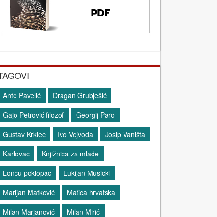
TAGOVI
Ante Pavelić
Dragan Grubješić
Gajo Petrović filozof
Georgij Paro
Gustav Krklec
Ivo Vejvoda
Josip Vaništa
Karlovac
Knjižnica za mlade
Loncu poklopac
Lukijan Mušicki
Marijan Matković
Matica hrvatska
Milan Marjanović
Milan Mirić