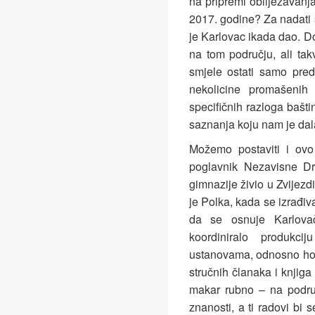
na pripremi obilježavanja
2017. godine? Za nadati se
je Karlovac ikada dao. Do
na tom području, ali tak
smjele ostati samo pred
nekolicine promašenih 
specifičnih razloga bašti
saznanja koju nam je dala
Možemo postaviti i ovo
poglavnik Nezavisne D
gimnazije živio u Zvijezd
je Polka, kada se izrađiv
da se osnuje Karlovačk
koordiniralo produkc
ustanovama, odnosno hon
stručnih članaka i knjiga
makar rubno – na područj
znanosti, a ti radovi bi