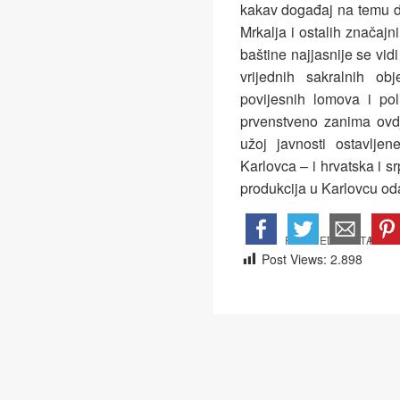
kakav događaj na temu d
Mrkalja i ostalih značaj
baštine najjasnije se vidi
vrijednih sakralnih o
povijesnih lomova i pol
prvenstveno zanima ovdje
užoj javnosti ostavljen
Karlovca – i hrvatska i s
produkcija u Karlovcu od
Post Views:
2.898