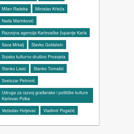
Milan Radeka
Miroslav Krleža
Nada Marinković
Razvojna agencija Karlovačke županije Karla
Sava Mrkalj
Slavko Goldstein
Srpsko kulturno društvo Prosvjeta
Stanko Lasić
Stanko Tomašić
Svetozar Petrović
Udruga za razvoj građanske i političke kulture
Karlovac Polka
Većeslav Holjevac
Vladimir Pogačić