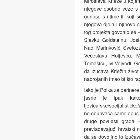
Miroslava Krleže u koje
njegove osobne veze s 
odnose s njime ili koji 
njegova djela i njihovo s
tog projekta govorilo se
Slavku Goldsteinu, Josi
Nadi Marinković, Svetozar
Većeslavu Holjevcu, M
Tomašiću, Ivi Vejvodi, 
da izučava Krležin život
nabrojanih imao bi što radi
Iako je Polka za partnere
jasno je ipak kak
ljevičarske/socijalističke/
ne obuhvaća samo opus sp
druge povijesti grada
prevladavajući hrvatski na
da se dovoljno to izuča