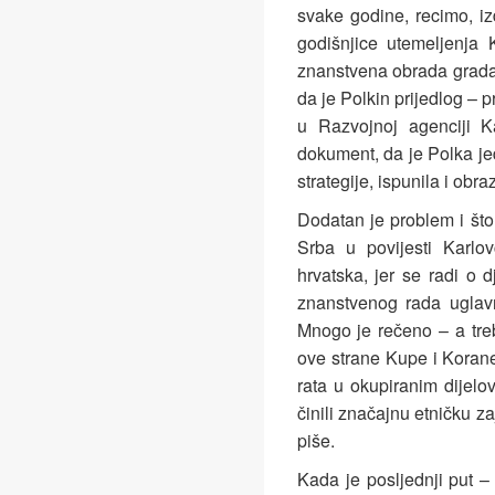
svake godine, recimo, i
godišnjice utemeljenja 
znanstvena obrada grada. 
da je Polkin prijedlog – 
u Razvojnoj agenciji Ka
dokument, da je Polka jed
strategije, ispunila i obr
Dodatan je problem i što
Srba u povijesti Karlo
hrvatska, jer se radi o 
znanstvenog rada ugla
Mnogo je rečeno – a treb
ove strane Kupe i Korane
rata u okupiranim dijelo
činili značajnu etničku z
piše.
Kada je posljednji put – 