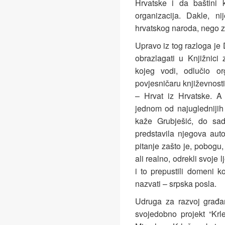
Hrvatske i da baštini 
organizacija. Dakle, ni
hrvatskog naroda, nego za
Upravo iz tog razloga j
obrazlagati u Knjižnici
kojeg vodi, odlučio org
povjesničaru književnosti,
– Hrvat iz Hrvatske. A 
jednom od najuglednijih 
kaže Grubješić, do sad
predstavila njegova auto
pitanje zašto je, pobogu
ali realno, odrekli svoje lj
i to prepustili domeni k
nazvati – srpska posla.
Udruga za razvoj građan
svojedobno projekt “Kr