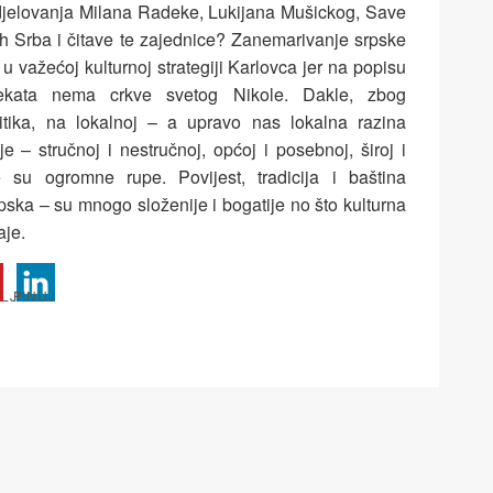
jelovanja Milana Radeke, Lukijana Mušickog, Save
nih Srba i čitave te zajednice? Zanemarivanje srpske
 u važećoj kulturnoj strategiji Karlovca jer na popisu
bjekata nema crkve svetog Nikole. Dakle, zbog
itika, na lokalnoj – a upravo nas lokalna razina
 – stručnoj i nestručnoj, općoj i posebnoj, široj i
e su ogromne rupe. Povijest, tradicija i baština
rpska – su mnogo složenije i bogatije no što kulturna
aje.