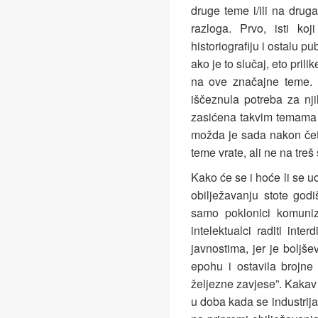
druge teme i/ili na druga
razloga. Prvo, isti koj
historiografiju i ostalu p
ako je to slučaj, eto prilik
na ove značajne teme. 
iščeznula potreba za nj
zasićena takvim temama 
možda je sada nakon četv
teme vrate, ali ne na treš
Kako će se i hoće li se u
obilježavanju stote godi
samo poklonici komuniz
intelektualci raditi inte
javnostima, jer je boljš
epohu i ostavila brojn
željezne zavjese”. Kakav 
u doba kada se industrija