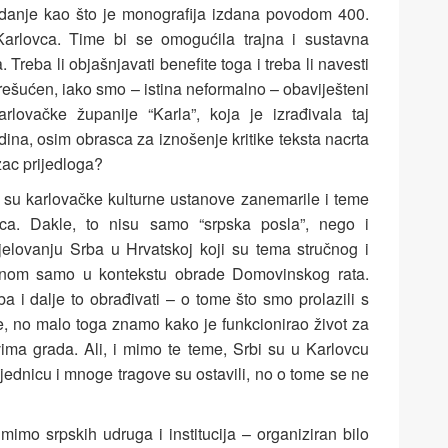
zdanje kao što je monografija izdana povodom 400.
Karlovca. Time bi se omogućila trajna i sustavna
Treba li objašnjavati benefite toga i treba li navesti
prešućen, iako smo – istina neformalno – obaviješteni
rlovačke županije “Karla”, koja je izrađivala taj
ina, osim obrasca za iznošenje kritike teksta nacrta
azac prijedloga?
 su karlovačke kulturne ustanove zanemarile i teme
vca. Dakle, to nisu samo “srpska posla”, nego i
djelovanju Srba u Hrvatskoj koji su tema stručnog i
vnom samo u kontekstu obrade Domovinskog rata.
a i dalje to obrađivati – o tome što smo prolazili s
, no malo toga znamo kako je funkcionirao život za
vima grada. Ali, i mimo te teme, Srbi su u Karlovcu
ajednicu i mnoge tragove su ostavili, no o tome se ne
mimo srpskih udruga i institucija – organiziran bilo