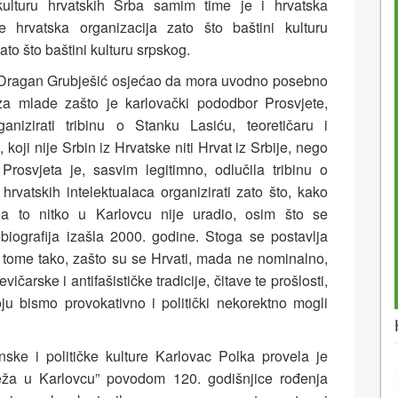
kulturu hrvatskih Srba samim time je i hrvatska
je hrvatska organizacija zato što baštini kulturu
to što baštini kulturu srpskog.
e Dragan Grubješić osjećao da mora uvodno posebno
 za mlade zašto je karlovački pododbor Prosvjete,
anizirati tribinu o Stanku Lasiću, teoretičaru i
 koji nije Srbin iz Hrvatske niti Hrvat iz Srbije, nego
Prosvjeta je, sasvim legitimno, odlučila tribinu o
hrvatskih intelektualaca organizirati zato što, kako
a to nitko u Karlovcu nije uradio, osim što se
biografija izašla 2000. godine. Stoga se postavlja
, tome tako, zašto su se Hrvati, mada ne nominalno,
evičarske i antifašističke tradicije, čitave te prošlosti,
oju bismo provokativno i politički nekorektno mogli
ske i političke kulture Karlovac Polka provela je
leža u Karlovcu” povodom 120. godišnjice rođenja