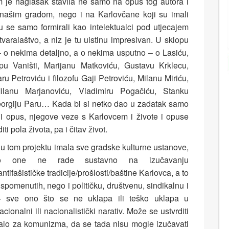
m je naglasak stavila ne samo na opus tog autora i
našim gradom, nego i na Karlovčane koji su imali
su se samo formirali kao intelektualci pod utjecajem
tvaralaštvo, a niz je tu uistinu impresivan. U sklopu
 – o nekima detaljno, a o nekima usputno – o Lasiću,
pu Vaništi, Marijanu Matkoviću, Gustavu Krklecu,
u Petroviću i filozofu Gaji Petroviću, Milanu Miriću,
ilanu Marjanoviću, Vladimiru Pogačiću, Stanku
Georgiju Paru… Kada bi si netko dao u zadatak samo
 i opus, njegove veze s Karlovcem i živote i opuse
ti pola života, pa i čitav život.
 u tom projektu imala sve gradske kulturne ustanove,
o one ne rade sustavno na izučavanju
antifašističke tradicije/prošlosti/baštine Karlovca, a to
omenutih, nego i političku, društvenu, sindikalnu i
 – sve ono što se ne uklapa ili teško uklapa u
cionalni ili nacionalistički narativ. Može se ustvrditi
valo za komunizma, da se tada nisu mogle izučavati