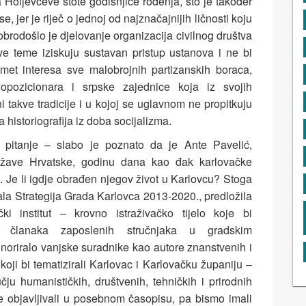
 Holjevčeve stote godišnjice rođenja, što je također
, jer je riječ o jednoj od najznačajnijih ličnosti koju
brodošlo je djelovanje organizacija civilnog društva
ve teme iziskuju sustavan pristup ustanova i ne bi
met interesa sve malobrojnih partizanskih boraca,
opozicionara i srpske zajednice koja iz svojih
ni takve tradicije i u kojoj se uglavnom ne propitkuju
 historiografija iz doba socijalizma.
 pitanje – slabo je poznato da je Ante Pavelić,
ržave Hrvatske, godinu dana kao đak karlovačke
i. Je li igdje obrađen njegov život u Karlovcu? Stoga
ala Strategija Grada Karlovca 2013-2020., predložila
i institut – krovno istraživačko tijelo koje bi
iju članaka zaposlenih stručnjaka u gradskim
oriralo vanjske suradnike kao autore znanstvenih i
 koji bi tematizirali Karlovac i Karlovačku županiju –
u humanističkih, društvenih, tehničkih i prirodnih
 se objavljivali u posebnom časopisu, pa bismo imali