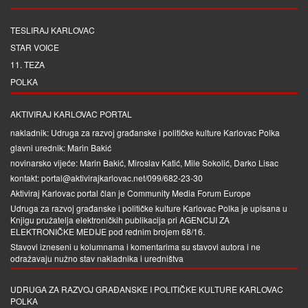
TESLIRAJ KARLOVAC
STAR VOICE
11. TEZA
POLKA
AKTIVIRAJ KARLOVAC PORTAL
nakladnik: Udruga za razvoj građanske i političke kulture Karlovac Polka
glavni urednik: Marin Bakić
novinarsko vijeće: Marin Bakić, Miroslav Katić, Mile Sokolić, Darko Lisac
kontakt: portal@aktivirajkarlovac.net/099/682-23-30
Aktiviraj Karlovac portal član je
Community Media Forum Europe
Udruga za razvoj građanske i političke kulture Karlovac Polka je upisana u
Knjigu pružatelja elektroničkih publikacija pri
AGENCIJI ZA
ELEKTRONIČKE MEDIJE
pod rednim brojem 68/16.
Stavovi izneseni u kolumnama i komentarima su stavovi autora i ne
odražavaju nužno stav nakladnika i uredništva
UDRUGA ZA RAZVOJ GRAĐANSKE I POLITIČKE KULTURE KARLOVAC
POLKA