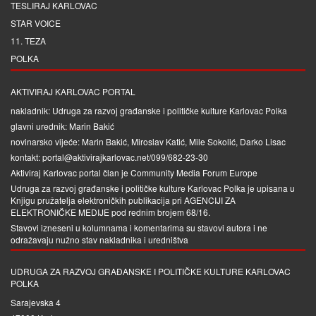
TESLIRAJ KARLOVAC
STAR VOICE
11. TEZA
POLKA
AKTIVIRAJ KARLOVAC PORTAL
nakladnik: Udruga za razvoj građanske i političke kulture Karlovac Polka
glavni urednik: Marin Bakić
novinarsko vijeće: Marin Bakić, Miroslav Katić, Mile Sokolić, Darko Lisac
kontakt: portal@aktivirajkarlovac.net/099/682-23-30
Aktiviraj Karlovac portal član je
Community Media Forum Europe
Udruga za razvoj građanske i političke kulture Karlovac Polka je upisana u
Knjigu pružatelja elektroničkih publikacija pri
AGENCIJI ZA
ELEKTRONIČKE MEDIJE
pod rednim brojem 68/16.
Stavovi izneseni u kolumnama i komentarima su stavovi autora i ne
odražavaju nužno stav nakladnika i uredništva
UDRUGA ZA RAZVOJ GRAĐANSKE I POLITIČKE KULTURE KARLOVAC
POLKA
Sarajevska 4