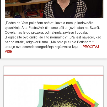
„Dođite da Vam pokažem nešto“, kazala nam je karlovačka
pjesnikinja Ana Postružnik čim smo ušli u njezin stan na Švarči.
Odvela nas je do prozora, odmaknula zavjesu i dodala:
„Pogledajte ovo crnilo! Je li to normalno?“. „Pa jest navečer, kad
padne mrak“, odgovorili smo. „Ma prije je tu bio Betlehem!“,
ustraje ova osamdesetogodišnja književnica koja…
PROČITAJ
VIŠE