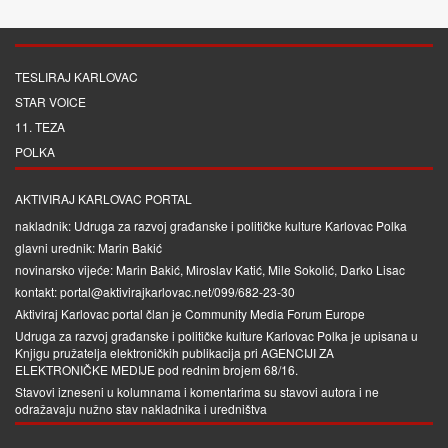
TESLIRAJ KARLOVAC
STAR VOICE
11. TEZA
POLKA
AKTIVIRAJ KARLOVAC PORTAL
nakladnik: Udruga za razvoj građanske i političke kulture Karlovac Polka
glavni urednik: Marin Bakić
novinarsko vijeće: Marin Bakić, Miroslav Katić, Mile Sokolić, Darko Lisac
kontakt: portal@aktivirajkarlovac.net/099/682-23-30
Aktiviraj Karlovac portal član je
Community Media Forum Europe
Udruga za razvoj građanske i političke kulture Karlovac Polka je upisana u
Knjigu pružatelja elektroničkih publikacija pri
AGENCIJI ZA
ELEKTRONIČKE MEDIJE
pod rednim brojem 68/16.
Stavovi izneseni u kolumnama i komentarima su stavovi autora i ne
odražavaju nužno stav nakladnika i uredništva