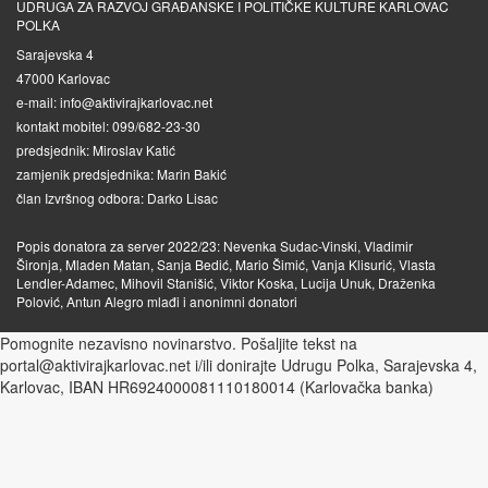
UDRUGA ZA RAZVOJ GRAĐANSKE I POLITIČKE KULTURE KARLOVAC
POLKA
Sarajevska 4
47000 Karlovac
e-mail: info@aktivirajkarlovac.net
kontakt mobitel: 099/682-23-30
predsjednik: Miroslav Katić
zamjenik predsjednika: Marin Bakić
član Izvršnog odbora: Darko Lisac
Popis donatora za server 2022/23: Nevenka Sudac-Vinski, Vladimir
Šironja, Mladen Matan, Sanja Bedić, Mario Šimić, Vanja Klisurić, Vlasta
Lendler-Adamec, Mihovil Stanišić, Viktor Koska, Lucija Unuk, Draženka
Polović, Antun Alegro mlađi i anonimni donatori
Pomognite nezavisno novinarstvo. Pošaljite tekst na
portal@aktivirajkarlovac.net i/ili donirajte Udrugu Polka, Sarajevska 4,
Karlovac, IBAN HR6924000081110180014 (Karlovačka banka)