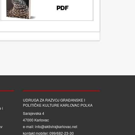
UDRUGA ZA RAZVOJ GRAĐANSKE I
POLITIČKE KULTURE KARLOVAC POLKA
 i
Sarajevska 4
47000 Karlovac
av
e-mail: info@aktivirajkarlovac.net
kontakt mobitel: 099/682-23-30