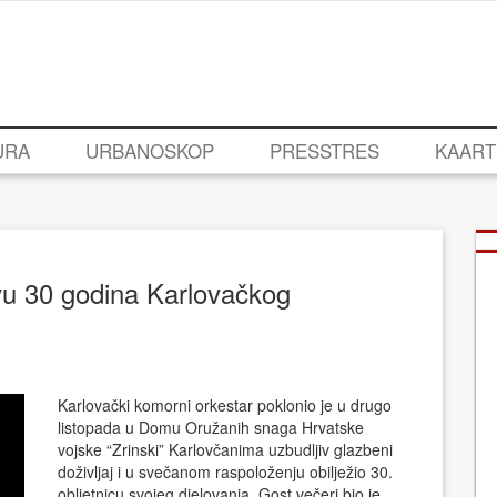
URA
URBANOSKOP
PRESSTRES
KAART
avu 30 godina Karlovačkog
Karlovački komorni orkestar poklonio je u drugo
listopada u Domu Oružanih snaga Hrvatske
vojske “Zrinski” Karlovčanima uzbudljiv glazbeni
doživljaj i u svečanom raspoloženju obilježio 30.
obljetnicu svojeg djelovanja. Gost večeri bio je