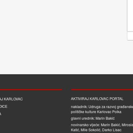
AKTIVIRAJ KARLOVAC PORTAL
AJ KARLOVAC
OICE
nakladnik: Udruga za razvoj građanske
političke kulture Karlovac Polka
A
glavni urednik: Marin Bakić
novinarsko vijeće: Marin Bakić, Mirosl
Katić, Mile Sokolić, Darko Lisac