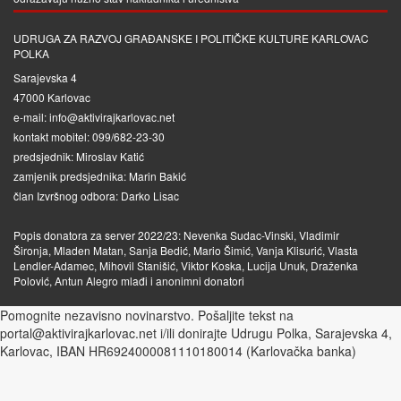
UDRUGA ZA RAZVOJ GRAĐANSKE I POLITIČKE KULTURE KARLOVAC
POLKA
Sarajevska 4
47000 Karlovac
e-mail: info@aktivirajkarlovac.net
kontakt mobitel: 099/682-23-30
predsjednik: Miroslav Katić
zamjenik predsjednika: Marin Bakić
član Izvršnog odbora: Darko Lisac
Popis donatora za server 2022/23: Nevenka Sudac-Vinski, Vladimir
Šironja, Mladen Matan, Sanja Bedić, Mario Šimić, Vanja Klisurić, Vlasta
Lendler-Adamec, Mihovil Stanišić, Viktor Koska, Lucija Unuk, Draženka
Polović, Antun Alegro mlađi i anonimni donatori
Pomognite nezavisno novinarstvo. Pošaljite tekst na
portal@aktivirajkarlovac.net i/ili donirajte Udrugu Polka, Sarajevska 4,
Karlovac, IBAN HR6924000081110180014 (Karlovačka banka)