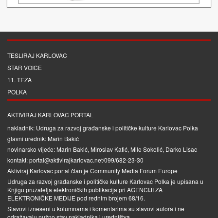
TESLIRAJ KARLOVAC
STAR VOICE
11. TEZA
POLKA
AKTIVIRAJ KARLOVAC PORTAL
nakladnik: Udruga za razvoj građanske i političke kulture Karlovac Polka
glavni urednik: Marin Bakić
novinarsko vijeće: Marin Bakić, Miroslav Katić, Mile Sokolić, Darko Lisac
kontakt: portal@aktivirajkarlovac.net/099/682-23-30
Aktiviraj Karlovac portal član je
Community Media Forum Europe
Udruga za razvoj građanske i političke kulture Karlovac Polka je upisana u
Knjigu pružatelja elektroničkih publikacija pri
AGENCIJI ZA
ELEKTRONIČKE MEDIJE
pod rednim brojem 68/16.
Stavovi izneseni u kolumnama i komentarima su stavovi autora i ne
odražavaju nužno stav nakladnika i uredništva