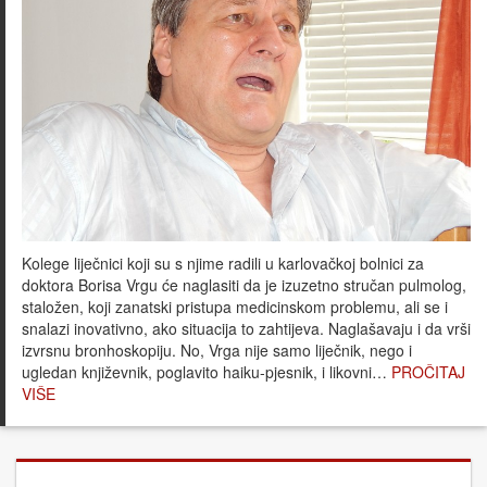
Kolege liječnici koji su s njime radili u karlovačkoj bolnici za
doktora Borisa Vrgu će naglasiti da je izuzetno stručan pulmolog,
staložen, koji zanatski pristupa medicinskom problemu, ali se i
snalazi inovativno, ako situacija to zahtijeva. Naglašavaju i da vrši
izvrsnu bronhoskopiju. No, Vrga nije samo liječnik, nego i
ugledan književnik, poglavito haiku-pjesnik, i likovni…
PROČITAJ
VIŠE