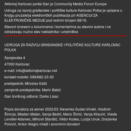
Aktiviraj Karlovac portal član je
Community Media Forum Europe
Udruga za razvoj građanske i političke kulture Karlovac Polka je upisana u
Knjigu pružatelja elektroničkih publikacija pri
AGENCIJI ZA
ELEKTRONIČKE MEDIJE
pod rednim brojem 68/16.
Stavovi izneseni u kolumnama i komentarima su stavovi autora i ne
odražavaju nužno stav nakladnika i uredništva
UDRUGA ZA RAZVOJ GRAĐANSKE I POLITIČKE KULTURE KARLOVAC
POLKA
Sarajevska 4
47000 Karlovac
e-mail: info@aktivirajkarlovac.net
kontakt mobitel: 099/682-23-30
predsjednik: Miroslav Katić
zamjenik predsjednika: Marin Bakić
član Izvršnog odbora: Darko Lisac
Popis donatora za server 2022/23: Nevenka Sudac-Vinski, Vladimir
Šironja, Mladen Matan, Sanja Bedić, Mario Šimić, Vanja Klisurić, Vlasta
Lendler-Adamec, Mihovil Stanišić, Viktor Koska, Lucija Unuk, Draženka
Polović, Antun Alegro mlađi i anonimni donatori