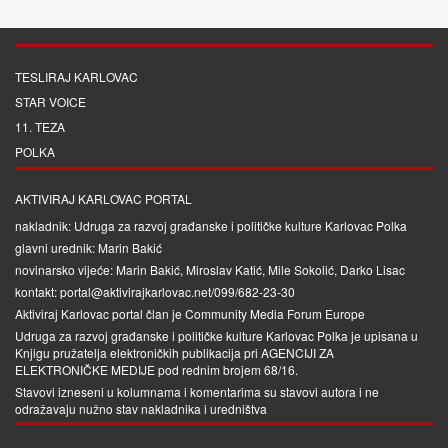
TESLIRAJ KARLOVAC
STAR VOICE
11. TEZA
POLKA
AKTIVIRAJ KARLOVAC PORTAL
nakladnik: Udruga za razvoj građanske i političke kulture Karlovac Polka
glavni urednik: Marin Bakić
novinarsko vijeće: Marin Bakić, Miroslav Katić, Mile Sokolić, Darko Lisac
kontakt: portal@aktivirajkarlovac.net/099/682-23-30
Aktiviraj Karlovac portal član je
Community Media Forum Europe
Udruga za razvoj građanske i političke kulture Karlovac Polka je upisana u
Knjigu pružatelja elektroničkih publikacija pri
AGENCIJI ZA
ELEKTRONIČKE MEDIJE
pod rednim brojem 68/16.
Stavovi izneseni u kolumnama i komentarima su stavovi autora i ne
odražavaju nužno stav nakladnika i uredništva