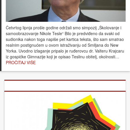
Četvrtog lipnja prošle godine održali smo simpozij „Školovanje i
samoobrazovanje Nikole Tesle“ Bilo je predviđeno da svaki od
sudionika nakon toga napiše pet kartica teksta, što sam smatrao
realnim postignućem u ovom istraživanju od Smiljana do New
Yorka. Uvodno izlaganje pripalo je ruđerovcu dr. Valteru Krajcaru
iz gospićke Gimnazije koji je opisao Teslinu obitelj, okolnosti…
PROČITAJ VIŠE