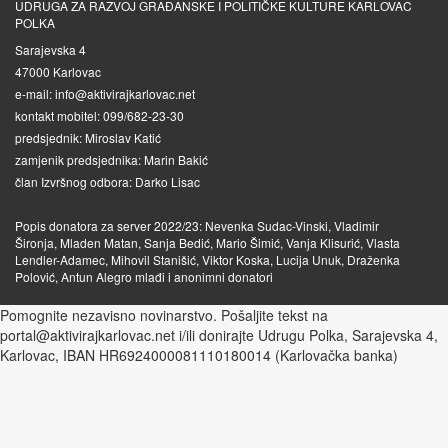
UDRUGA ZA RAZVOJ GRAĐANSKE I POLITIČKE KULTURE KARLOVAC
POLKA
Sarajevska 4
47000 Karlovac
e-mail: info@aktivirajkarlovac.net
kontakt mobitel: 099/682-23-30
predsjednik: Miroslav Katić
zamjenik predsjednika: Marin Bakić
član Izvršnog odbora: Darko Lisac
Popis donatora za server 2022/23: Nevenka Sudac-Vinski, Vladimir
Šironja, Mladen Matan, Sanja Bedić, Mario Šimić, Vanja Klisurić, Vlasta
Lendler-Adamec, Mihovil Stanišić, Viktor Koska, Lucija Unuk, Draženka
Polović, Antun Alegro mlađi i anonimni donatori
Pomognite nezavisno novinarstvo. Pošaljite tekst na
portal@aktivirajkarlovac.net i/ili donirajte Udrugu Polka, Sarajevska 4,
Karlovac, IBAN HR6924000081110180014 (Karlovačka banka)