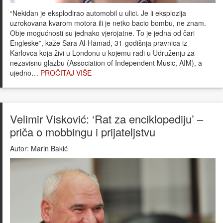
“Nekidan je eksplodirao automobil u ulici. Je li eksplozija
uzrokovana kvarom motora ili je netko bacio bombu, ne znam.
Obje mogućnosti su jednako vjerojatne. To je jedna od čari
Engleske”, kaže Sara Al-Hamad, 31-godišnja pravnica iz
Karlovca koja živi u Londonu u kojemu radi u Udruženju za
nezavisnu glazbu (Association of Independent Music, AIM), a
ujedno…
PROČITAJ VIŠE
Velimir Visković: ‘Rat za enciklopediju’ –
priča o mobbingu i prijateljstvu
Autor:
Marin Bakić