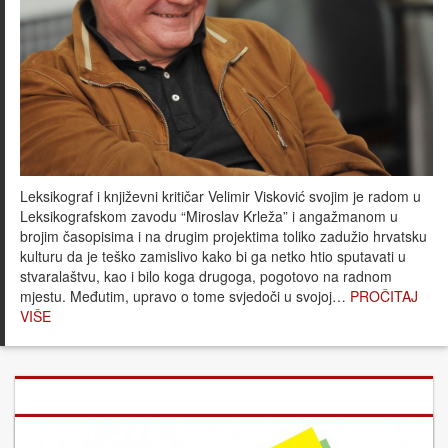
Leksikograf i književni kritičar Velimir Visković svojim je radom u
Leksikografskom zavodu “Miroslav Krleža” i angažmanom u
brojim časopisima i na drugim projektima toliko zadužio hrvatsku
kulturu da je teško zamislivo kako bi ga netko htio sputavati u
stvaralaštvu, kao i bilo koga drugoga, pogotovo na radnom
mjestu. Međutim, upravo o tome svjedoči u svojoj…
PROČITAJ
VIŠE