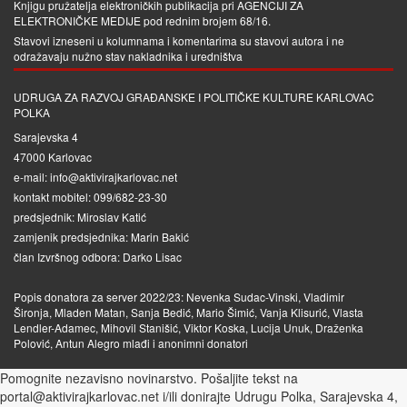
Knjigu pružatelja elektroničkih publikacija pri
AGENCIJI ZA
ELEKTRONIČKE MEDIJE
pod rednim brojem 68/16.
Stavovi izneseni u kolumnama i komentarima su stavovi autora i ne
odražavaju nužno stav nakladnika i uredništva
UDRUGA ZA RAZVOJ GRAĐANSKE I POLITIČKE KULTURE KARLOVAC
POLKA
Sarajevska 4
47000 Karlovac
e-mail: info@aktivirajkarlovac.net
kontakt mobitel: 099/682-23-30
predsjednik: Miroslav Katić
zamjenik predsjednika: Marin Bakić
član Izvršnog odbora: Darko Lisac
Popis donatora za server 2022/23: Nevenka Sudac-Vinski, Vladimir
Šironja, Mladen Matan, Sanja Bedić, Mario Šimić, Vanja Klisurić, Vlasta
Lendler-Adamec, Mihovil Stanišić, Viktor Koska, Lucija Unuk, Draženka
Polović, Antun Alegro mlađi i anonimni donatori
Pomognite nezavisno novinarstvo. Pošaljite tekst na
portal@aktivirajkarlovac.net i/ili donirajte Udrugu Polka, Sarajevska 4,