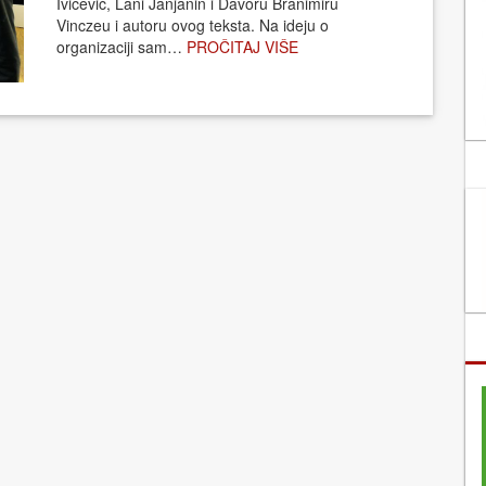
Ivičević, Lani Janjanin i Davoru Branimiru
Vinczeu i autoru ovog teksta. Na ideju o
organizaciji sam…
PROČITAJ VIŠE