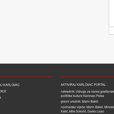
AKTIVIRAJ KARLOVAC PORTAL
AJ KARLOVAC
OICE
nakladnik: Udruga za razvoj građanske
političke kulture Karlovac Polka
A
glavni urednik: Marin Bakić
novinarsko vijeće: Marin Bakić, Mirosl
Katić, Mile Sokolić, Darko Lisac