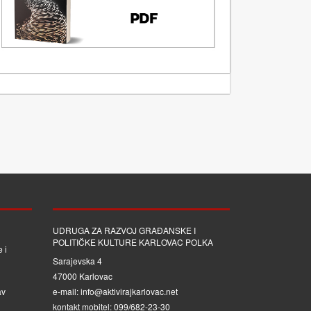
UDRUGA ZA RAZVOJ GRAĐANSKE I
POLITIČKE KULTURE KARLOVAC POLKA
 i
Sarajevska 4
47000 Karlovac
av
e-mail: info@aktivirajkarlovac.net
kontakt mobitel: 099/682-23-30