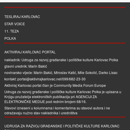
TESLIRAJ KARLOVAC
STAR VOICE
11. TEZA
POLKA
AKTIVIRAJ KARLOVAC PORTAL
nakladnik: Udruga za razvoj građanske i političke kulture Karlovac Polka
glavni urednik: Marin Bakić
novinarsko vijeće: Marin Bakić, Miroslav Katić, Mile Sokolić, Darko Lisac
kontakt: portal@aktivirajkarlovac.net/099/682-23-30
Aktiviraj Karlovac portal član je
Community Media Forum Europe
Udruga za razvoj građanske i političke kulture Karlovac Polka je upisana u
Knjigu pružatelja elektroničkih publikacija pri
AGENCIJI ZA
ELEKTRONIČKE MEDIJE
pod rednim brojem 68/16.
Stavovi izneseni u kolumnama i komentarima su stavovi autora i ne
odražavaju nužno stav nakladnika i uredništva
UDRUGA ZA RAZVOJ GRAĐANSKE I POLITIČKE KULTURE KARLOVAC