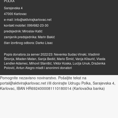
POLKA
Sarajevska 4
47000 Karlovac
e-mail: info@aktivirajkarlovac.net
kontakt mobitel: 099/682-23-30
predsjednik: Miroslav Katić
zamjenik predsjednika: Marin Bakić
član Izvršnog odbora: Darko Lisac
Popis donatora za server 2022/23: Nevenka Sudac-Vinski, Vladimir
Šironja, Mladen Matan, Sanja Bedić, Mario Šimić, Vanja Klisurić, Vlasta
Lendler-Adamec, Mihovil Stanišić, Viktor Koska, Lucija Unuk, Draženka
Polović, Antun Alegro mlađi i anonimni donatori
Pomognite nezavisno novinarstvo. Pošaljite tekst na
portal@aktivirajkarlovac.net i/ili donirajte Udrugu Polka, Sarajevska 4,
Karlovac, IBAN HR6924000081110180014 (Karlovačka banka)