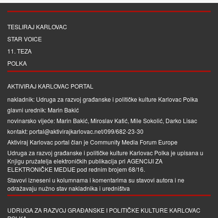
TESLIRAJ KARLOVAC
STAR VOICE
11. TEZA
POLKA
AKTIVIRAJ KARLOVAC PORTAL
nakladnik: Udruga za razvoj građanske i političke kulture Karlovac Polka
glavni urednik: Marin Bakić
novinarsko vijeće: Marin Bakić, Miroslav Katić, Mile Sokolić, Darko Lisac
kontakt: portal@aktivirajkarlovac.net/099/682-23-30
Aktiviraj Karlovac portal član je
Community Media Forum Europe
Udruga za razvoj građanske i političke kulture Karlovac Polka je upisana u
Knjigu pružatelja elektroničkih publikacija pri
AGENCIJI ZA
ELEKTRONIČKE MEDIJE
pod rednim brojem 68/16.
Stavovi izneseni u kolumnama i komentarima su stavovi autora i ne
odražavaju nužno stav nakladnika i uredništva
UDRUGA ZA RAZVOJ GRAĐANSKE I POLITIČKE KULTURE KARLOVAC