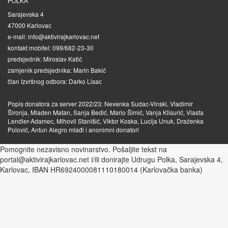
POLKA
Sarajevska 4
47000 Karlovac
e-mail: info@aktivirajkarlovac.net
kontakt mobitel: 099/682-23-30
predsjednik: Miroslav Katić
zamjenik predsjednika: Marin Bakić
član Izvršnog odbora: Darko Lisac
Popis donatora za server 2022/23: Nevenka Sudac-Vinski, Vladimir
Šironja, Mladen Matan, Sanja Bedić, Mario Šimić, Vanja Klisurić, Vlasta
Lendler-Adamec, Mihovil Stanišić, Viktor Koska, Lucija Unuk, Draženka
Polović, Antun Alegro mlađi i anonimni donatori
Pomognite nezavisno novinarstvo. Pošaljite tekst na
portal@aktivirajkarlovac.net i/ili donirajte Udrugu Polka, Sarajevska 4,
Karlovac, IBAN HR6924000081110180014 (Karlovačka banka)