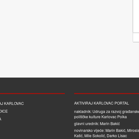
AKTIVIRAJ KARLOVAC PORTAL
AJ KARLOVAC
OICE
nakladnik: Udruga za razvoj građanske
političke kulture Karlovac Polka
A
glavni urednik: Marin Bakić
novinarsko vijeće: Marin Bakić, Mirosl
Katić, Mile Sokolić, Darko Lisac