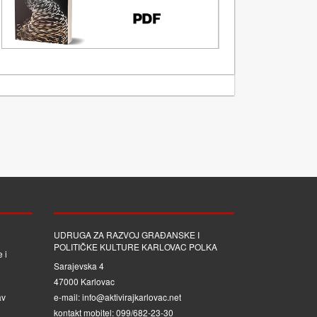
UDRUGA ZA RAZVOJ GRAĐANSKE I
POLITIČKE KULTURE KARLOVAC POLKA
 i
Sarajevska 4
47000 Karlovac
av
e-mail: info@aktivirajkarlovac.net
kontakt mobitel: 099/682-23-30